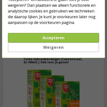
weigeren? Dan plaatsen we alleen functionele en
Stopcontact voor buiten | PEHA |
M20 (Randaarde, Grijs)
analytische cookies en gebruiken we technieken
die daarop lijken. Je kunt je voorkeuren later nog
aanpassen op de voorkeuren pagina.
18,95
Accepteren
Weigeren
Je verwacht het niet
Turbo onkruidverdelger (Concentraat,
3x 100ml) | Ook voor je gazon!
43,
50
40,
89