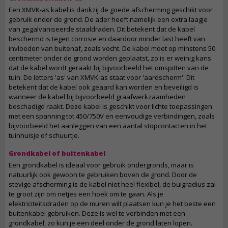
Een XMVK-as kabel is dankzij de goede afscherming geschikt voor
gebruik onder de grond. De ader heeft namelijk een extra laagje
van gegalvaniseerde staaldraden. Dit betekent dat de kabel
beschermd is tegen corrosie en daardoor minder last heeft van
invloeden van buitenaf, zoals vocht. De kabel moet op minstens 50
centimeter onder de grond worden geplaatst, zo is er weinig kans
dat de kabel wordt geraakt bij bijvoorbeeld het omspitten van de
tuin. De letters 'as' van XMVK-as staat voor 'aardscherm'. Dit
betekent dat de kabel ook geaard kan worden en beveiligd is
wanneer de kabel bij bijvoorbeeld graafwerkzaamheden
beschadigd raakt. Deze kabel is geschikt voor lichte toepassingen
met een spanning tot 450/750V en eenvoudige verbindingen, zoals
bijvoorbeeld het aanleggen van een aantal stopcontacten in het
tuinhuisje of schuurtje.
Grondkabel of buitenkabel
Een grondkabel is ideaal voor gebruik ondergronds, maar is
natuurlijk ook gewoon te gebruiken boven de grond. Door de
stevige afscherming is de kabel niet heel flexibel, de buigradius zal
te groot zijn om netjes een hoek om te gaan. Als je
elektriciteitsdraden op de muren wilt plaatsen kun je het beste een
buitenkabel gebruiken. Deze is wel te verbinden met een
grondkabel, zo kun je een deel onder de grond laten lopen.