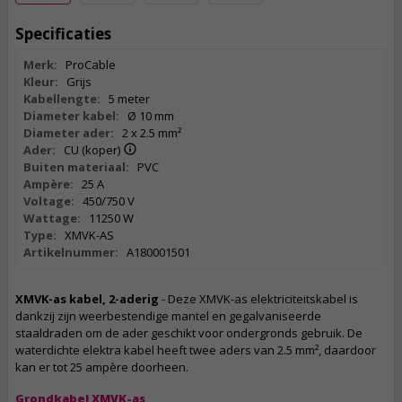
Specificaties
Merk:
ProCable
Kleur:
Grijs
Kabellengte:
5 meter
Diameter kabel:
Ø 10 mm
Diameter ader:
2 x 2.5 mm²
Ader:
CU (koper)
Buiten materiaal:
PVC
Ampère:
25 A
Voltage:
450/750 V
Wattage:
11250 W
Type:
XMVK-AS
Artikelnummer:
A180001501
XMVK-as kabel, 2-aderig
- Deze XMVK-as elektriciteitskabel is
dankzij zijn weerbestendige mantel en gegalvaniseerde
staaldraden om de ader geschikt voor ondergronds gebruik. De
waterdichte elektra kabel heeft twee aders van 2.5 mm², daardoor
kan er tot 25 ampère doorheen.
Grondkabel XMVK-as