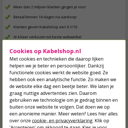
Meer dan 2 miljoen klanten gingen je voor
Betaal binnen 14 dagen na aankoop
Klanten geven Kabelshop een 9.1/10
Al 4 keer verkozen tot beste webwinkel
Cookies op Kabelshop.nl
Anderen kochten ook...
Met cookies en technieken die daarop lijken
XMVK-as | Grondkabel | 10 meter
helpen we je beter en persoonlijker. Dankzij
(2x 2.5 mm²)
functionele cookies werkt de website goed. Ze
hebben ook een analytische functie. Zo maken we
36,95
de website elke dag een beetje beter. We laten je
graag nuttige advertenties zien. Daarom
Stopcontact voor buiten | PEHA |
gebruiken we technologie om je gedrag binnen en
M20 (Dubbel, Verticaal, Randaarde,
buiten onze website te volgen. Dat doen we op
Grijs)
een anonieme manier. Meer weten? Lees hier alles
17,95
over onze
cookie- en privacyverklaring
. Klik op
'Accepteren' om akkoord te gaan. Kies je voor