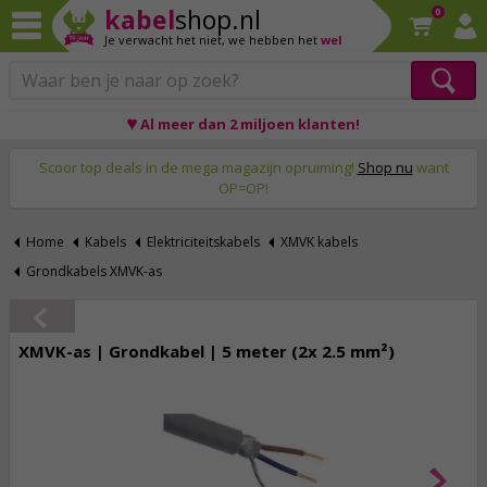
kabel
shop.nl
0
Je verwacht het niet,
we hebben het
wel
♥ Al meer dan 2 miljoen klanten!
Op werkdagen voor 23:59 uur besteld, morgen thuis!
Scoor top deals in de mega magazijn opruiming!
Shop nu
want
OP=OP!
Home
Kabels
Elektriciteitskabels
XMVK kabels
Grondkabels XMVK-as
XMVK-as | Grondkabel | 5 meter (2x 2.5 mm²)