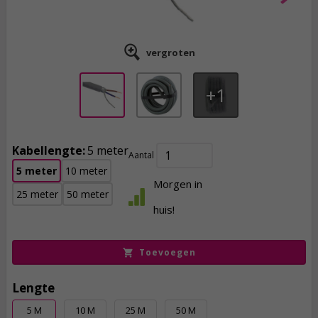
vergroten
1
Kabellengte:
5 meter
Aantal
5 meter
10 meter
21,
Morgen in
95
25 meter
50 meter
huis!
incl. btw
Toevoegen
Lengte
5 M
10 M
25 M
50 M