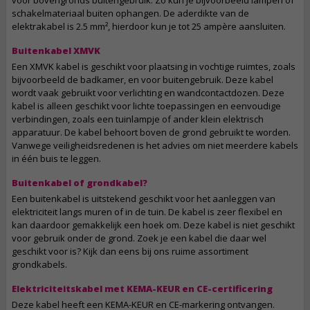
voor bovengronds buitengebruik. Zo kun je bijvoorbeeld lampen of
schakelmateriaal buiten ophangen. De aderdikte van de
elektrakabel is 2.5 mm², hierdoor kun je tot 25 ampère aansluiten.
Buitenkabel XMVK
Een XMVK kabel is geschikt voor plaatsing in vochtige ruimtes, zoals
bijvoorbeeld de badkamer, en voor buitengebruik. Deze kabel
wordt vaak gebruikt voor verlichting en wandcontactdozen. Deze
kabel is alleen geschikt voor lichte toepassingen en eenvoudige
verbindingen, zoals een tuinlampje of ander klein elektrisch
apparatuur. De kabel behoort boven de grond gebruikt te worden.
Vanwege veiligheidsredenen is het advies om niet meerdere kabels
in één buis te leggen.
Buitenkabel of grondkabel?
Een buitenkabel is uitstekend geschikt voor het aanleggen van
elektriciteit langs muren of in de tuin. De kabel is zeer flexibel en
kan daardoor gemakkelijk een hoek om. Deze kabel is niet geschikt
voor gebruik onder de grond. Zoek je een kabel die daar wel
geschikt voor is? Kijk dan eens bij ons ruime assortiment
grondkabels.
Elektriciteitskabel met KEMA-KEUR en CE-certificering
Deze kabel heeft een KEMA-KEUR en CE-markering ontvangen.