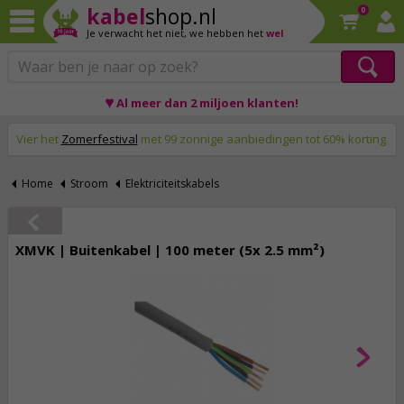
kabel
shop.nl
0
Je verwacht het niet,
we hebben het
wel
♥ Al meer dan 2 miljoen klanten!
Op werkdagen voor 23:59 uur besteld, morgen thuis!
Vier het
Zomerfestival
met 99 zonnige aanbiedingen tot 60% korting.
Home
Stroom
Elektriciteitskabels
XMVK | Buitenkabel | 100 meter (5x 2.5 mm²)