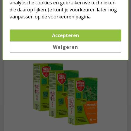
analytische cookies en gebruiken we technieken
153,95
die daarop lijken. Je kunt je voorkeuren later nog
aanpassen op de voorkeuren pagina.
Accepteren
Je verwacht het niet
Weigeren
Turbo onkruidverdelger (Concentraat,
3x 100ml) | Ook voor je gazon!
43,
50
40,
89