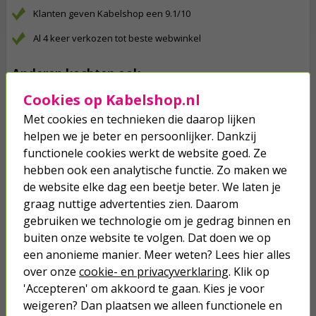
Klanten geven Kabelshop een 9.1/10
Al 4 keer verkozen tot beste webwinkel
Anderen kochten ook...
Cookies op Kabelshop.nl
XMVK | Buitenkabel | 100 meter (3x
2.5 mm²)
Met cookies en technieken die daarop lijken
helpen we je beter en persoonlijker. Dankzij
175,00
functionele cookies werkt de website goed. Ze
hebben ook een analytische functie. Zo maken we
de website elke dag een beetje beter. We laten je
Stopcontact met schakelaar voor
buiten | PEHA | M20 (Randaarde,
graag nuttige advertenties zien. Daarom
Serie, Grijs)
gebruiken we technologie om je gedrag binnen en
buiten onze website te volgen. Dat doen we op
35,95
een anonieme manier. Meer weten? Lees hier alles
over onze
cookie- en privacyverklaring
. Klik op
XMVK | Buitenkabel | 50 meter (5x
'Accepteren' om akkoord te gaan. Kies je voor
2.5 mm²)
weigeren? Dan plaatsen we alleen functionele en