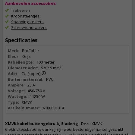
Aanbevolen accessoires
Trekveren
Kroonsteentjes
Spanningstesters
Schroevendraaiers
Specificaties
Merk:
ProCable
Kleur:
Grijs
Kabellengte:
100 meter
Diameter ader:
5 x 2.5 mm²
Ader:
CU (koper)
Buiten materiaal:
PVC
Ampère:
25 A
Voltage:
450/750 V
Wattage:
11250 W
Type:
XMVK
Artikelnummer:
A180001014
XMVK kabel buitengebruik, 5-aderig
- Deze XMVK
elektriciteitskabel is dankzij zijn weerbestendige mantel geschikt