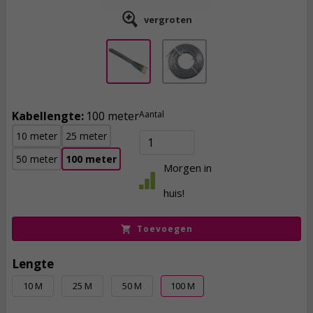
vergroten
Kabellengte:
100 meter
Aantal
10 meter
25 meter
50 meter
100 meter
299,
95
Morgen in
incl. btw
huis!
Toevoegen
Lengte
10 M
25 M
50 M
100 M