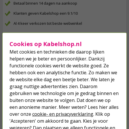
Betaal binnen 14 dagen na aankoop
Klanten geven Kabelshop een 9.1/10
Al 4 keer verkozen tot beste webwinkel
Anderen kochten ook...
Cookies op Kabelshop.nl
XMVK | Buitenkabel | 25 meter (3x
Met cookies en technieken die daarop lijken
2.5 mm²)
helpen we je beter en persoonlijker. Dankzij
functionele cookies werkt de website goed. Ze
57,50
hebben ook een analytische functie. Zo maken we
de website elke dag een beetje beter. We laten je
XMVK | Buitenkabel | 50 meter (3x
graag nuttige advertenties zien. Daarom
2.5 mm²)
gebruiken we technologie om je gedrag binnen en
buiten onze website te volgen. Dat doen we op
106,95
een anonieme manier. Meer weten? Lees hier alles
over onze
cookie- en privacyverklaring
. Klik op
'Accepteren' om akkoord te gaan. Kies je voor
Perilex stopcontact | Q link
(Opbouw, 16A, Crème)
weigeren? Dan plaatsen we alleen functionele en