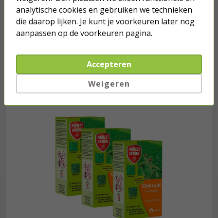
analytische cookies en gebruiken we technieken
5,50
die daarop lijken. Je kunt je voorkeuren later nog
aanpassen op de voorkeuren pagina.
Accepteren
Je verwacht het niet
Weigeren
Turbo onkruidverdelger (Concentraat,
3x 100ml) | Ook voor je gazon!
43,
50
40,
89