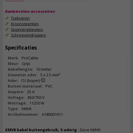
Aanbevolen accessoires
Trekveren
Kroonsteentjes
Spanningstesters
Schroevendraaiers
Specificaties
Merk:
ProCable
Kleur:
Grijs
Kabellengte:
10 meter
Diameter ader:
5 x 2.5 mm²
Ader:
CU (koper)
Buiten materiaal:
PVC
Ampère:
25 A
Voltage:
450/750 V
Wattage:
11250 W
Type:
XMVK
Artikelnummer:
A180001011
XMVK kabel buitengebruik, 5-aderig
- Deze XMVK