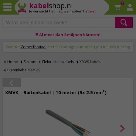
kabel
shop.nl
0
Je verwacht het niet,
we hebben het
wel
♥ Al meer dan 2 miljoen klanten!
Op werkdagen voor 23:59 uur besteld, morgen thuis!
Vier het
Zomerfestival
met 99 zonnige aanbiedingen tot 60% korting.
Home
Stroom
Elektriciteitskabels
XMVK kabels
Buitenkabels XMVK
XMVK | Buitenkabel | 10 meter (5x 2.5 mm²)