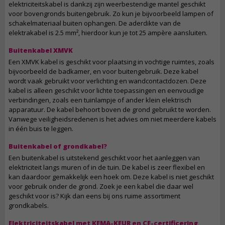
elektriciteitskabel is dankzij zijn weerbestendige mantel geschikt
voor bovengronds buitengebruik. Zo kun je bijvoorbeeld lampen of
schakelmateriaal buiten ophangen. De aderdikte van de
elektrakabel is 2.5 mm², hierdoor kun je tot 25 ampère aansluiten.
Buitenkabel XMVK
Een XMVK kabel is geschikt voor plaatsing in vochtige ruimtes, zoals
bijvoorbeeld de badkamer, en voor buitengebruik. Deze kabel
wordt vaak gebruikt voor verlichting en wandcontactdozen. Deze
kabel is alleen geschikt voor lichte toepassingen en eenvoudige
verbindingen, zoals een tuinlampje of ander klein elektrisch
apparatuur. De kabel behoort boven de grond gebruikt te worden.
Vanwege veiligheidsredenen is het advies om niet meerdere kabels
in één buis te leggen.
Buitenkabel of grondkabel?
Een buitenkabel is uitstekend geschikt voor het aanleggen van
elektriciteit langs muren of in de tuin. De kabel is zeer flexibel en
kan daardoor gemakkelijk een hoek om. Deze kabel is niet geschikt
voor gebruik onder de grond. Zoek je een kabel die daar wel
geschikt voor is? Kijk dan eens bij ons ruime assortiment
grondkabels.
Elektriciteitskabel met KEMA-KEUR en CE-certificering