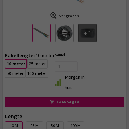
vergroten
1
Kabellengte:
10 meter
Aantal
10 meter
25 meter
50 meter
100 meter
33,
95
Morgen in
incl. btw
huis!
Toevoegen
Lengte
10 M
25 M
50 M
100 M