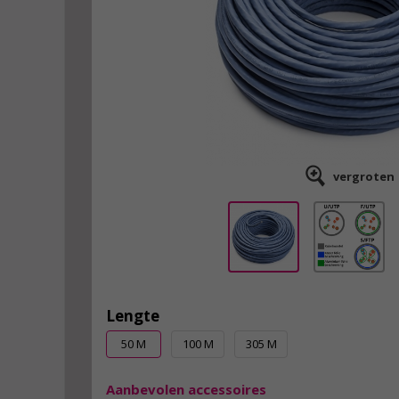
vergroten
Lengte
50 M
100 M
305 M
Aanbevolen accessoires