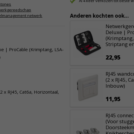
Al 4 keer verkozen tot beste 
stones
werkgereedschap
Anderen kochten ook...
elmanagement netwerk
Netwerkger
Deluxe | Pr
(Krimptang,
Striptang en
 | ProCable (Krimptang, LSA-
22,95
)
RJ45 wandc
(2 x RJ45, C
Inbouw)
 x RJ45, Cat6a, Horizontaal,
11,95
RJ45 connec
(Voor stugg
Doorsteekm
Knikbescher