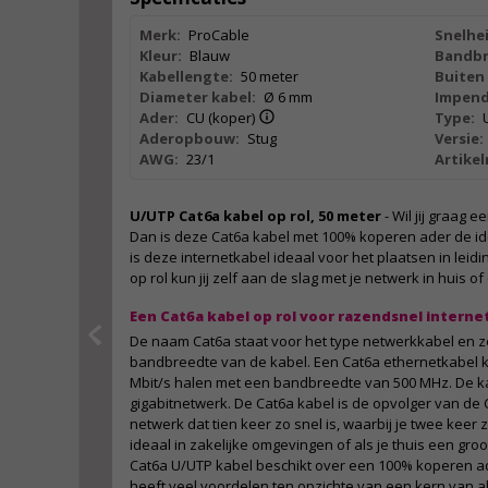
Merk:
ProCable
Snelhei
Kleur:
Blauw
Bandbr
Kabellengte:
50 meter
Buiten 
Diameter kabel:
Ø 6 mm
Impend
Ader:
CU (koper)
Type:
Aderopbouw:
Stug
Versie:
AWG:
23/1
Artike
U/UTP Cat6a kabel op rol, 50 meter
- Wil jij graag 
Dan is deze Cat6a kabel met 100% koperen ader de id
is deze internetkabel ideaal voor het plaatsen in lei
op rol kun jij zelf aan de slag met je netwerk in huis of
Een Cat6a kabel op rol voor razendsnel interne
De naam Cat6a staat voor het type netwerkkabel en ze
bandbreedte van de kabel. Een Cat6a ethernetkabel 
Mbit/s halen met een bandbreedte van 500 MHz. De ka
gigabitnetwerk. De Cat6a kabel is de opvolger van de 
netwerk dat tien keer zo snel is, waarbij je twee keer z
ideaal in zakelijke omgevingen of als je thuis een gro
Cat6a U/UTP kabel beschikt over een 100% koperen ad
heeft veel voordelen ten opzichte van een kern van 