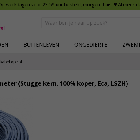
Op werkdagen voor 23:59 uur besteld, morgen thuis!
♥ Al meer da
n
Smart Home
Slimme beveili
eden
Huishouden
Beveiligingsca
Deurbellen
Dummy beveili
el
Alles voor in huis
Alle beveiliging
REN
BUITENLEVEN
ONGEDIERTE
ZWEM
kabel op rol
meter (Stugge kern, 100% koper, Eca, LSZH)