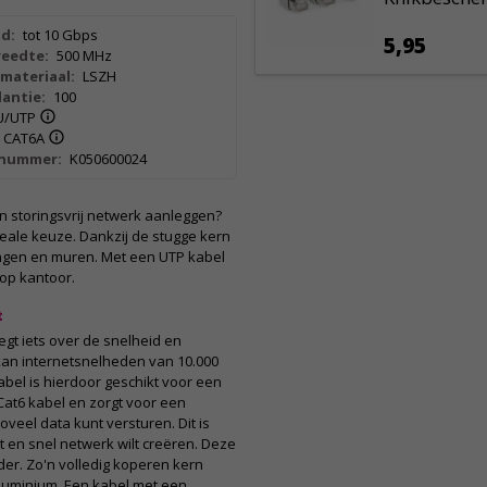
d:
tot 10 Gbps
5,95
eedte:
500 MHz
materiaal:
LSZH
antie:
100
U/UTP
CAT6A
lnummer:
K050600024
een storingsvrij netwerk aanleggen?
eale keuze. Dankzij de stugge kern
dingen en muren. Met een UTP kabel
 op kantoor.
t
gt iets over de snelheid en
kan internetsnelheden van 10.000
bel is hierdoor geschikt voor een
Cat6 kabel en zorgt voor een
oveel data kunt versturen. Dit is
ot en snel netwerk wilt creëren. Deze
er. Zo'n volledig koperen kern
aluminium. Een kabel met een