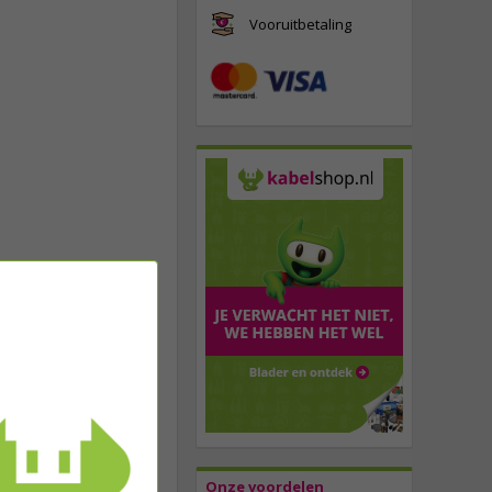
Vooruitbetaling
Onze voordelen