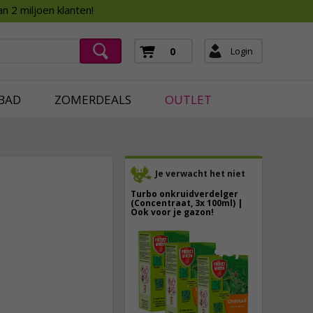
Assortimentsboek 2026
n 2 miljoen klanten!
ging
mera's
Login
0
ging
BAD
ZOMERDEALS
OUTLET
Je verwacht het niet
Turbo onkruidverdelger
(Concentraat, 3x 100ml) |
Ook voor je gazon!
43,
50
47,
95
40,
89
incl. btw