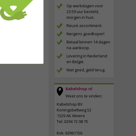
Op werkdagen voor
23:59 uur besteld,
morgen in huis.
Reuze assortiment.
Nergens goedkoper!
Betaal binnen 14 dagen
na aankoop.
Levering in Nederland
en België.
Niet goed, geld terug.
Kabelshop.nl
Weet ons te vinden:
Kabelshop BV
Koningsbeltweg 52
1329 AK Almere
Tel: 0294 72 08 75
Kvk: 63961156