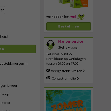
er
we hebben het
wel
Bestel mee
huis!
Klantenservice
Stel je vraag.
en
vergroten
Tel: 0294 72 08 75
Bereikbaar op werkdagen
besteld, morgen in
tussen 09:00 en 17:00
Veelgestelde vragen
Contactformulier
ngen je voor
ankoop
9.1/10