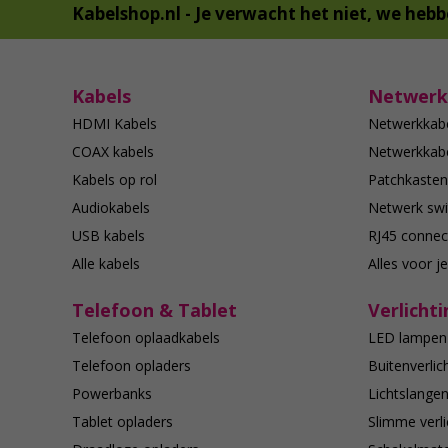
Kabelshop.nl -
Je verwacht het niet, we hebb
Kabels
Netwerk
HDMI Kabels
Netwerkkab
COAX kabels
Netwerkkabe
Kabels op rol
Patchkasten
Audiokabels
Netwerk swi
USB kabels
RJ45 connec
Alle kabels
Alles voor j
Telefoon & Tablet
Verlichti
Telefoon oplaadkabels
LED lampen
Telefoon opladers
Buitenverlic
Powerbanks
Lichtslange
Tablet opladers
Slimme verli