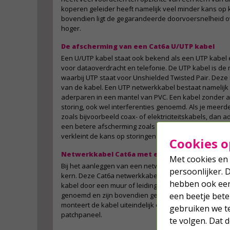
koperen geleider heeft namelijk veel minder kans op ka
bovendien ligt de gegarandeerde doorvoersnelheid o
hoger.
De afscherming van een Cat6a U/UTP kabel
Een U/UTP kabel staat ook bekend als een UTP kabel 
voor dataoverdracht en telefonie. De UTP kabel is 
waarbij UTP staat voor Unshielded Twisted Pair. Deze
van de kabel. Een UTP netwerkkabel bestaat namelijk u
aderparen in een mantel van PVC. Een kabel zonder af
storing, ook wel interferenties genoemd. Als je meerde
zoals bijvoorbeeld coax- of elektriciteitskabels, dan 
een betere afscherming zoals een S/FTP kabel. Dez
verkleint de kans op storingen.
Cookies o
Netwerkkabel Cat6a met een stugge kern
Met cookies en 
Bij het aanleggen van een netwerk kun je kiezen voor
persoonlijker. 
kern. Deze Cat6a netwerkkabel op rol heeft een stugg
hebben ook een 
kabel door een muur of leiding wilt trekken. Deze kab
genoemd en zijn bovendien geschikt voor het overbru
een beetje bete
monteert de kabel uiteindelijk op een LSA strook in 
gebruiken we t
patchpaneel.
te volgen. Dat