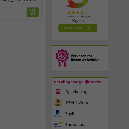
Betalingsmogelijkheden
Op rekening
iDEAL | Wero
PayPal
Bancontact