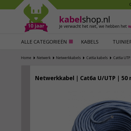
Mollen verjagen
Verfbenodigdhede
Slakken bestrijden
Behangbenodigdh
kabel
shop.nl
Katten verjagen
Ventilatie
Je verwacht het niet,
we hebben het
w
Alles tegen ongedierte
Alles voor je klus
ALLE CATEGORIEËN
KABELS
TUINIE
Home
Netwerk
Netwerkkabels
Cat6a kabels
Cat6a UTP 
Netwerkkabel | Cat6a U/UTP | 50 