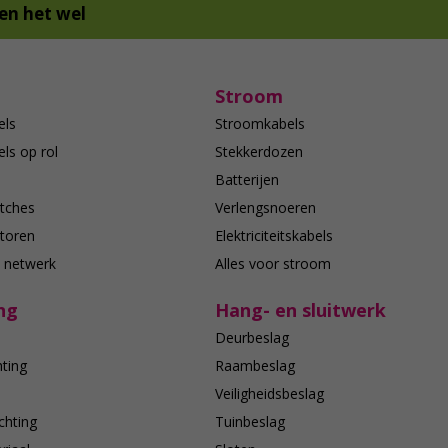
en het wel
Stroom
els
Stroomkabels
ls op rol
Stekkerdozen
Batterijen
tches
Verlengsnoeren
toren
Elektriciteitskabels
e netwerk
Alles voor stroom
ng
Hang- en sluitwerk
Deurbeslag
hting
Raambeslag
n
Veiligheidsbeslag
chting
Tuinbeslag