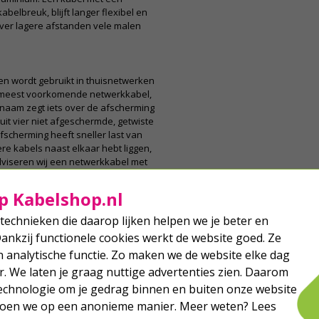
belbreuk, blijft langer flexibel en
ver lagere afstanden vele malen
en wordt gebruikt in thuisnetwerken
de meest voorkomende netwerkkabel,
 naam zegt iets over de afscherming
it vier niet afgeschermde, getwiste
scherming heeft sneller last van
re kabels naast elkaar hebt liggen,
adviseren wij een netwerkkabel met
e hoogwaardige bescherming
p Kabelshop.nl
technieken die daarop lijken helpen we je beter en
 kabels met een soepele of stugge
Dankzij functionele cookies werkt de website goed. Ze
e kern en is ideaal wanneer je de
analytische functie. Zo maken we de website elke dag
els worden ook wel vast of solid
ggen van een lange afstand. Je
r. We laten je graag nuttige advertenties zien. Daarom
bijvoorbeeld een wandcontactdoos of
echnologie om je gedrag binnen en buiten onze website
 doen we op een anonieme manier. Meer weten? Lees