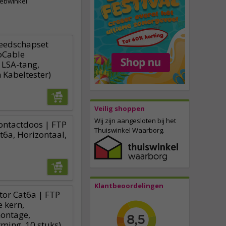
webwinkel
eedschapset
oCable
 LSA-tang,
 Kabeltester)
Veilig shoppen
Wij zijn aangesloten bij het
ontactdoos | FTP
Thuiswinkel Waarborg.
at6a, Horizontaal,
Klantbeoordelingen
tor Cat6a | FTP
e kern,
ontage,
ming, 10 stuks)