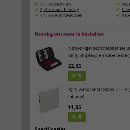
RJ45 connectoren
Key
RJ45 knikbescherming
Net
RJ45 wandcontactdozen
Kab
Handig om mee te bestellen
Netwerkgereedschapset Deluxe
tang, Striptang en Kabeltester
22,95
RJ45 wandcontactdoos | FTP (2
Inbouw)
11,95
Specificaties