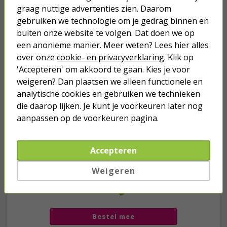
graag nuttige advertenties zien. Daarom
gebruiken we technologie om je gedrag binnen en
Je verwacht het niet
buiten onze website te volgen. Dat doen we op
Turbo onkruidverdelger (Concentraat,
een anonieme manier. Meer weten? Lees hier alles
3x 100ml) | Ook voor je gazon!
over onze
cookie- en privacyverklaring
. Klik op
43,
50
40,
'Accepteren' om akkoord te gaan. Kies je voor
89
weigeren? Dan plaatsen we alleen functionele en
analytische cookies en gebruiken we technieken
die daarop lijken. Je kunt je voorkeuren later nog
aanpassen op de voorkeuren pagina.
Accepteren
Weigeren
we hebben het
wel
Bestel mee