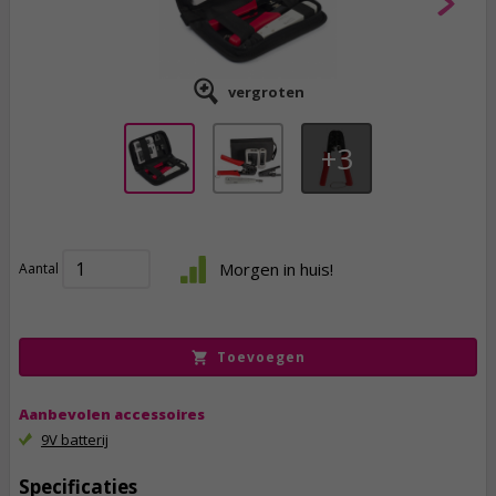
vergroten
3
22,
95
Morgen in huis!
Aantal
incl. btw
Toevoegen
Aanbevolen accessoires
9V batterij
Specificaties