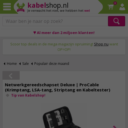
kabel
shop.nl
0
Je verwacht het niet,
we hebben het
wel
♥ Al meer dan 2 miljoen klanten!
Op werkdagen voor 23:59 uur besteld, morgen thuis!
Scoor top deals in de mega magazijn opruiming!
Shop nu
want
OP=OP!
Home
Sale
Populair deze maand
Netwerkgereedschapset Deluxe | ProCable
(Krimptang, LSA-tang, Striptang en Kabeltester)
Tip van Kabelshop!