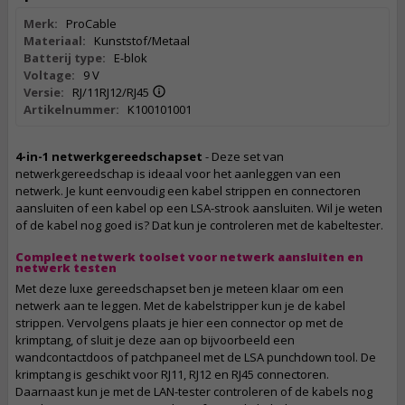
Merk:
ProCable
Materiaal:
Kunststof/Metaal
Batterij type:
E-blok
Voltage:
9 V
Versie:
RJ/11RJ12/RJ45
Artikelnummer:
K100101001
4-in-1 netwerkgereedschapset
- Deze set van
netwerkgereedschap is ideaal voor het aanleggen van een
netwerk. Je kunt eenvoudig een kabel strippen en connectoren
aansluiten of een kabel op een LSA-strook aansluiten. Wil je weten
of de kabel nog goed is? Dat kun je controleren met de kabeltester.
Compleet netwerk toolset voor netwerk aansluiten en
netwerk testen
Met deze luxe gereedschapset ben je meteen klaar om een
netwerk aan te leggen. Met de kabelstripper kun je de kabel
strippen. Vervolgens plaats je hier een connector op met de
krimptang, of sluit je deze aan op bijvoorbeeld een
wandcontactdoos of patchpaneel met de LSA punchdown tool. De
krimptang is geschikt voor RJ11, RJ12 en RJ45 connectoren.
Daarnaast kun je met de LAN-tester controleren of de kabels nog