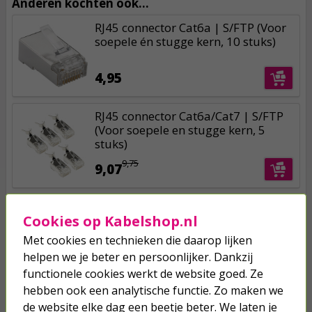
Anderen kochten ook...
RJ45 connector Cat6a | S/FTP (Voor
soepele én stugge kern, 10 stuks)
4,95
RJ45 connector Cat6a/Cat7 | S/FTP
(Voor soepele en stugge kern, 5
stuks)
9,75
9,07
RJ45 tule | ProCable | 10 stuks (Per
Cookies op Kabelshop.nl
stuk, Knikbescherming, Cat6a/Cat7,
Zwart)
Met cookies en technieken die daarop lijken
5,00
helpen we je beter en persoonlijker. Dankzij
4,40
functionele cookies werkt de website goed. Ze
hebben ook een analytische functie. Zo maken we
de website elke dag een beetje beter. We laten je