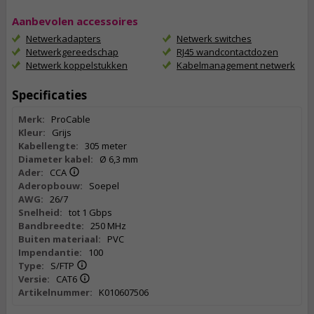
Aanbevolen accessoires
Netwerkadapters
Netwerk switches
Netwerkgereedschap
RJ45 wandcontactdozen
Netwerk koppelstukken
Kabelmanagement netwerk
Specificaties
Merk:
ProCable
Kleur:
Grijs
Kabellengte:
305 meter
Diameter kabel:
Ø 6,3 mm
Ader:
CCA
Aderopbouw:
Soepel
AWG:
26/7
Snelheid:
tot 1 Gbps
Bandbreedte:
250 MHz
Buiten materiaal:
PVC
Impendantie:
100
Type:
S/FTP
Versie:
CAT6
Artikelnummer:
K010607506