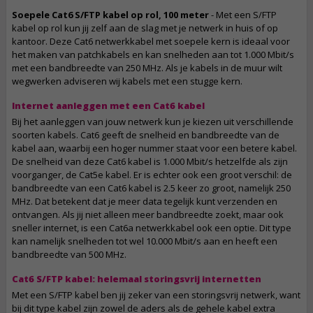
Soepele Cat6 S/FTP kabel op rol, 100 meter
- Met een S/FTP
kabel op rol kun jij zelf aan de slag met je netwerk in huis of op
kantoor. Deze Cat6 netwerkkabel met soepele kern is ideaal voor
het maken van patchkabels en kan snelheden aan tot 1.000 Mbit/s
met een bandbreedte van 250 MHz. Als je kabels in de muur wilt
wegwerken adviseren wij kabels met een stugge kern.
Internet aanleggen met een Cat6 kabel
Bij het aanleggen van jouw netwerk kun je kiezen uit verschillende
soorten kabels. Cat6 geeft de snelheid en bandbreedte van de
kabel aan, waarbij een hoger nummer staat voor een betere kabel.
De snelheid van deze Cat6 kabel is 1.000 Mbit/s hetzelfde als zijn
voorganger, de Cat5e kabel. Er is echter ook een groot verschil: de
bandbreedte van een Cat6 kabel is 2.5 keer zo groot, namelijk 250
MHz. Dat betekent dat je meer data tegelijk kunt verzenden en
ontvangen. Als jij niet alleen meer bandbreedte zoekt, maar ook
sneller internet, is een Cat6a netwerkkabel ook een optie. Dit type
kan namelijk snelheden tot wel 10.000 Mbit/s aan en heeft een
bandbreedte van 500 MHz.
Cat6 S/FTP kabel: helemaal storingsvrij internetten
Met een S/FTP kabel ben jij zeker van een storingsvrij netwerk, want
bij dit type kabel zijn zowel de aders als de gehele kabel extra