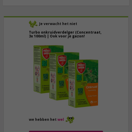
Je verwacht het niet
Turbo onkruidverdelger (Concentraat,
3x 100ml) | Ook voor je gazon!
43,
50
40,
89
we hebben het
wel