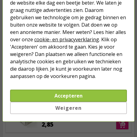
de website elke dag een beetje beter. We laten je
graag nuttige advertenties zien. Daarom
Anderen kochten ook...
gebruiken we technologie om je gedrag binnen en
Netwerkgereedschapset Deluxe |
buiten onze website te volgen. Dat doen we op
ProCable (Krimptang, LSA-tang,
een anonieme manier. Meer weten? Lees hier alles
Striptang en Kabeltester)
over onze
cookie- en privacyverklaring
. Klik op
22,95
'Accepteren' om akkoord te gaan. Kies je voor
weigeren? Dan plaatsen we alleen functionele en
analytische cookies en gebruiken we technieken
RJ45 connector | Cat6 U/FTP (Voor
die daarop lijken. Je kunt je voorkeuren later nog
soepele kern, 10 stuks)
aanpassen op de voorkeuren pagina.
2,85
Accepteren
RJ45 connector - Cat6 FTP (Voor
Weigeren
soepele kern, 10 stuks)
2,85