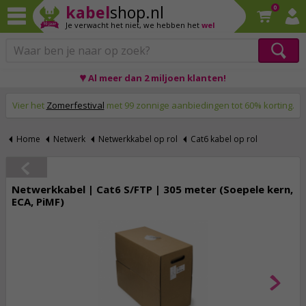
kabel
shop.nl
0
Je verwacht het niet,
we hebben het
wel
♥ Al meer dan 2 miljoen klanten!
Op werkdagen voor 23:59 uur besteld, morgen thuis!
Vier het
Zomerfestival
met 99 zonnige aanbiedingen tot 60% korting.
Home
Netwerk
Netwerkkabel op rol
Cat6 kabel op rol
Netwerkkabel | Cat6 S/FTP | 305 meter (Soepele kern,
ECA, PiMF)