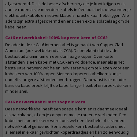
afgeschermd. Dit is de beste afscherming die je kunt krijgen en is
aan te raden als je meerdere kabels in één buis hebt of wanneer je
elektriciteitskabels en netwerkkabels naast elkaar hebt liggen. Alle
aders zijn extra afgeschermd en er zit een extra isolatielaag om de
kabel heen.
Cat6 netwerkkabel: 100% koperen kern of CCA?
De ader in deze Cat6 internetkabel is gemaakt van Copper Clad
Aluminium (ook wel bekend als CCA). Dit betekent dat de ader
bestaat uit aluminium en een dun laagje koper. Over korte
afstanden is een kabel met CCA kern voldoende, maar als jij het
beste uit je netwerk wilt halen, adviseren wij om te kiezen voor een
kabelkern van 100% koper. Met een koperen kabelkern kun je
namelijk langere afstanden overbruggen. Daarnaast is er minder
kans op kabelbreuk, blijft de kabel langer flexibel en breekt de kern
minder snel.
Cat6 netwerkkabel met soepele kern
Deze netwerkkabel heeft een soepele kern en is daarmee ideaal
als patchkabel, of om je computer met je router te verbinden. Een
kabel met soepele kern wordt ook wel een flexibele of stranded
netwerkkabel genoemd. Een soepele kern bestaat uit aders met
allemaal in elkaar gevlochten koperdraadjes en kan zo eenvoudig