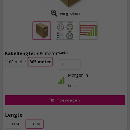
vergroten
Kabellengte:
305 meter
Aantal
100 meter
305 meter
104,
95
Morgen in
incl. btw
huis!
Toevoegen
Lengte
100 M
305 M