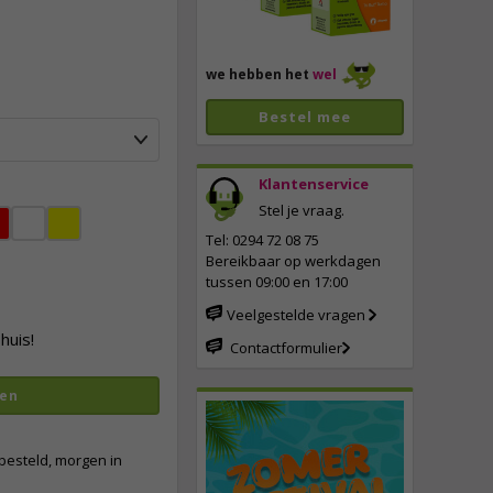
we hebben het
wel
Bestel mee
Klantenservice
Stel je vraag.
vergroten
Tel: 0294 72 08 75
Bereikbaar op werkdagen
tussen 09:00 en 17:00
Veelgestelde vragen
huis!
Contactformulier
en
besteld, morgen in