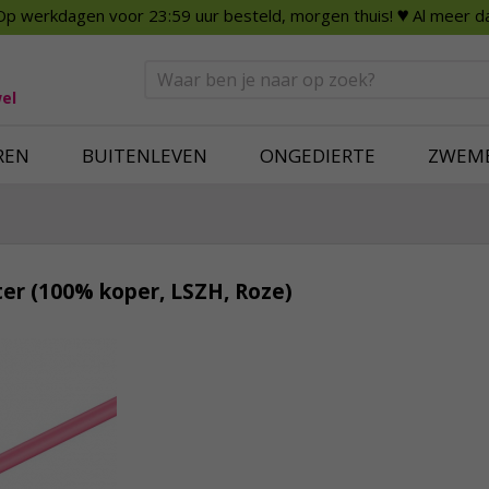
Op werkdagen voor 23:59 uur besteld, morgen thuis!
♥ Al meer da
n
Smart Home
Slimme beveili
eden
Huishouden
Beveiligingsca
Deurbellen
Dummy beveili
el
Alles voor in huis
Alle beveiliging
REN
BUITENLEVEN
ONGEDIERTE
ZWEM
er (100% koper, LSZH, Roze)