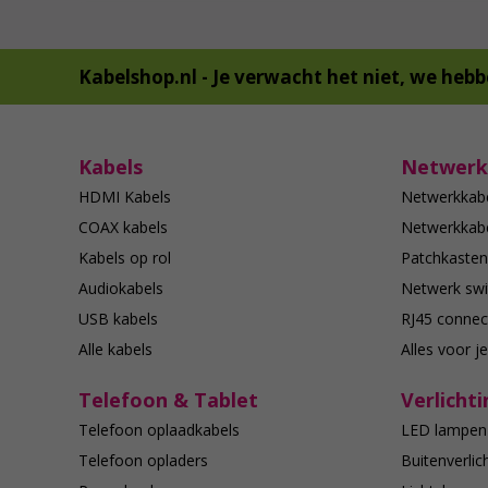
Kabelshop.nl -
Je verwacht het niet, we hebb
Kabels
Netwerk
HDMI Kabels
Netwerkkab
COAX kabels
Netwerkkabe
Kabels op rol
Patchkasten
Audiokabels
Netwerk swi
USB kabels
RJ45 connec
Alle kabels
Alles voor j
Telefoon & Tablet
Verlichti
Telefoon oplaadkabels
LED lampen
Telefoon opladers
Buitenverlic