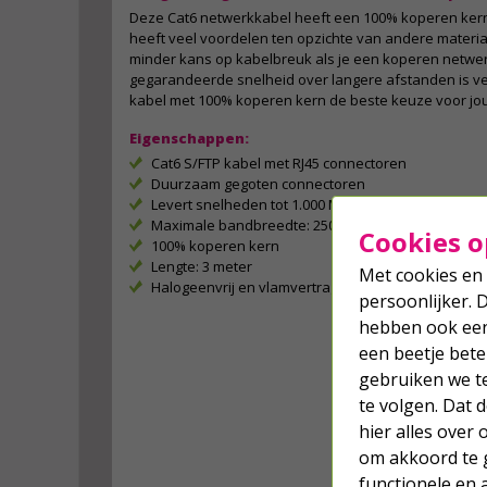
Deze Cat6 netwerkkabel heeft een 100% koperen ker
heeft veel voordelen ten opzichte van andere material
minder kans op kabelbreuk als je een koperen netwer
gegarandeerde snelheid over langere afstanden is v
kabel met 100% koperen kern de beste keuze voor jo
Eigenschappen:
Cat6 S/FTP kabel met RJ45 connectoren
Duurzaam gegoten connectoren
Levert snelheden tot 1.000 Mbps
Maximale bandbreedte: 250 MHz
Cookies o
100% koperen kern
Lengte: 3 meter
Met cookies en 
Halogeenvrij en vlamvertragend (LSZH)
persoonlijker. 
hebben ook een 
een beetje bete
gebruiken we t
te volgen. Dat
hier alles over
om akkoord te g
functionele en 