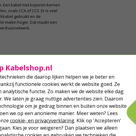
n. Een kabel met koperen kernen
en, zoals CCA of CCS. Er is veel
kkabel gebruikt en de
ele malen hoger. Dat maakt een
uw thuisnetwerk.
p Kabelshop.nl
technieken die daarop lijken helpen we je beter en
Dankzij functionele cookies werkt de website goed. Ze
analytische functie. Zo maken we de website elke dag
r. We laten je graag nuttige advertenties zien. Daarom
echnologie om je gedrag binnen en buiten onze website
 doen we op een anonieme manier. Meer weten? Lees
 onze
cookie- en privacyverklaring
. Klik op 'Accepteren'
aan. Kies je voor weigeren? Dan plaatsen we alleen
analytische cookies en gebruiken we technieken die