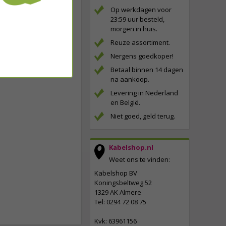
Op werkdagen voor
23:59 uur besteld,
morgen in huis.
Reuze assortiment.
Nergens goedkoper!
Betaal binnen 14 dagen
na aankoop.
Levering in Nederland
en België.
Niet goed, geld terug.
Kabelshop.nl
Weet ons te vinden:
Kabelshop BV
Koningsbeltweg 52
1329 AK Almere
Tel: 0294 72 08 75
Kvk: 63961156