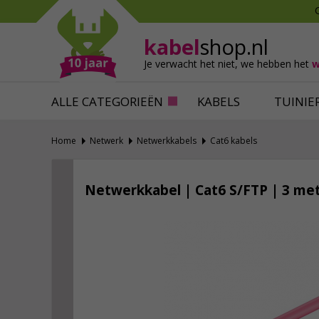
Mollen verjagen
Verfbenodigdhede
Slakken bestrijden
Behangbenodigdh
kabel
shop.nl
Katten verjagen
Ventilatie
Je verwacht het niet,
we hebben het
w
Alles tegen ongedierte
Alles voor je klus
ALLE CATEGORIEËN
KABELS
TUINIE
Home
Netwerk
Netwerkkabels
Cat6 kabels
Netwerkkabel | Cat6 S/FTP | 3 met