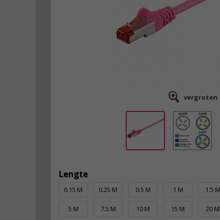
vergroten
Lengte
0.15 M
0.25 M
0.5 M
1 M
1.5 
5 M
7.5 M
10 M
15 M
20 M