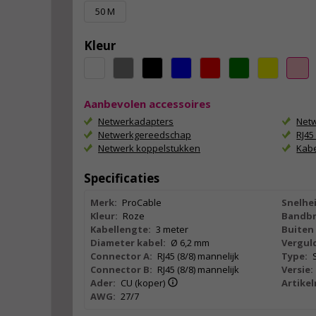
50 M
Kleur
Aanbevolen accessoires
Netwerkadapters
Netw
Netwerkgereedschap
RJ4
Netwerk koppelstukken
Kab
Specificaties
Merk:
ProCable
Snelhei
Kleur:
Roze
Bandbr
Kabellengte:
3 meter
Buiten 
Diameter kabel:
Ø 6,2 mm
Vergul
Connector A:
RJ45 (8/8) mannelijk
Type:
Connector B:
RJ45 (8/8) mannelijk
Versie:
Ader:
CU (koper)
Artike
AWG:
27/7