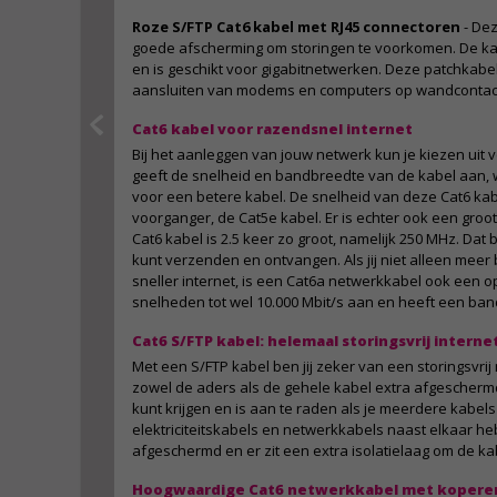
Roze S/FTP Cat6 kabel met RJ45 connectoren
- Dez
goede afscherming om storingen te voorkomen. De ka
en is geschikt voor gigabitnetwerken. Deze patchkabel
aansluiten van modems en computers op wandcontac
Cat6 kabel voor razendsnel internet
Bij het aanleggen van jouw netwerk kun je kiezen uit 
geeft de snelheid en bandbreedte van de kabel aan,
voor een betere kabel. De snelheid van deze Cat6 kabel
voorganger, de Cat5e kabel. Er is echter ook een groo
Cat6 kabel is 2.5 keer zo groot, namelijk 250 MHz. Dat 
kunt verzenden en ontvangen. Als jij niet alleen mee
sneller internet, is een Cat6a netwerkkabel ook een op
snelheden tot wel 10.000 Mbit/s aan en heeft een ba
Cat6 S/FTP kabel: helemaal storingsvrij interne
Met een S/FTP kabel ben jij zeker van een storingsvrij n
zowel de aders als de gehele kabel extra afgeschermd.
kunt krijgen en is aan te raden als je meerdere kabels
elektriciteitskabels en netwerkkabels naast elkaar hebt
afgeschermd en er zit een extra isolatielaag om de ka
Hoogwaardige Cat6 netwerkkabel met kopere