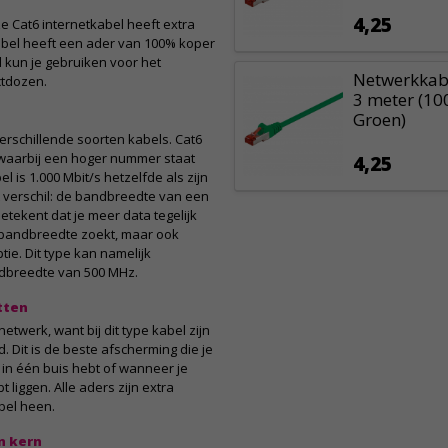
4,25
e Cat6 internetkabel heeft extra
bel heeft een ader van 100% koper
 kun je gebruiken voor het
Netwerkkabe
tdozen.
3 meter (10
Groen)
verschillende soorten kabels. Cat6
 waarbij een hoger nummer staat
4,25
 is 1.000 Mbit/s hetzelfde als zijn
t verschil: de bandbreedte van een
betekent dat je meer data tegelijk
r bandbreedte zoekt, maar ook
tie. Dit type kan namelijk
ndbreedte van 500 MHz.
tten
etwerk, want bij dit type kabel zijn
 Dit is de beste afscherming die je
 in één buis hebt of wanneer je
 liggen. Alle aders zijn extra
bel heen.
n kern