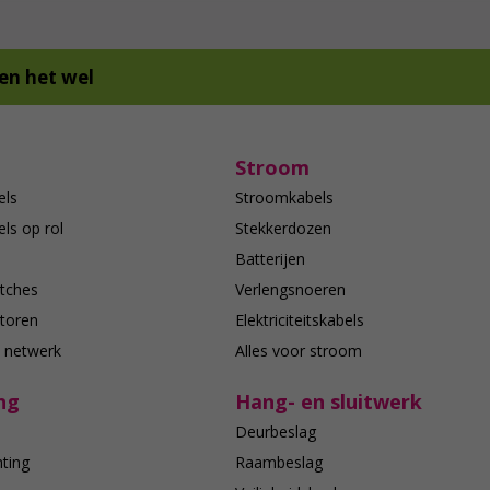
en het wel
Stroom
els
Stroomkabels
ls op rol
Stekkerdozen
Batterijen
tches
Verlengsnoeren
toren
Elektriciteitskabels
e netwerk
Alles voor stroom
ng
Hang- en sluitwerk
Deurbeslag
hting
Raambeslag