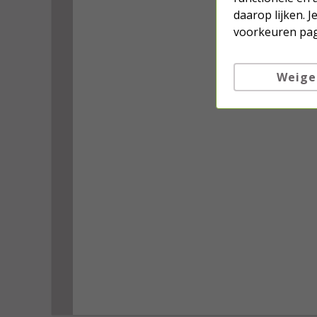
daarop lijken. 
voorkeuren pag
Weige