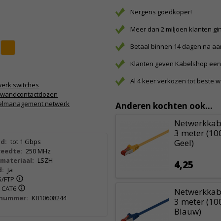
Nergens goedkoper!
Meer dan 2 miljoen klanten gi
Betaal binnen 14 dagen na a
Klanten geven Kabelshop een 
Al 4 keer verkozen tot beste 
erk switches
5 wandcontactdozen
elmanagement netwerk
Anderen kochten ook...
Netwerkkabe
3 meter (10
d:
tot 1 Gbps
Geel)
eedte:
250 MHz
materiaal:
LSZH
4,25
d:
Ja
S/FTP
CAT6
Netwerkkabe
lnummer:
K010608244
3 meter (10
Blauw)