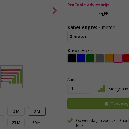
ProCable adviesprijs
99
11,
Kabellengte:
3 meter
3 meter
Kleur:
Roze
Aantal
Morgen in 
Toevoeg
M
2 M
3 M
Op werkdagen voor 23:59 uur 
25 M
30 M
huis