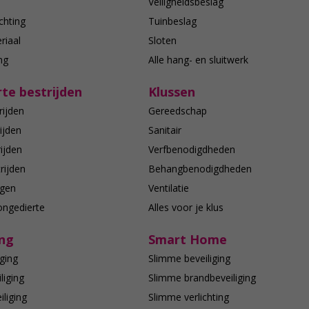
n
Veiligheidsbeslag
chting
Tuinbeslag
riaal
Sloten
ing
Alle hang- en sluitwerk
te bestrijden
Klussen
rijden
Gereedschap
ijden
Sanitair
ijden
Verfbenodigdheden
rijden
Behangbenodigdheden
agen
Ventilatie
ongedierte
Alles voor je klus
ing
Smart Home
ging
Slimme beveiliging
liging
Slimme brandbeveiliging
liging
Slimme verlichting