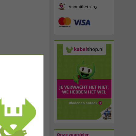
Vooruitbetaling
Onze voordelen