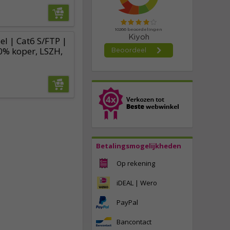
l | Cat6 S/FTP |
0% koper, LSZH,
Betalingsmogelijkheden
Op rekening
iDEAL | Wero
PayPal
Bancontact