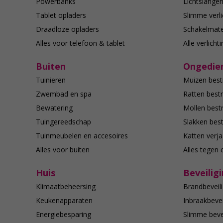
Powerbanks
Lichtslange
Tablet opladers
Slimme verli
Draadloze opladers
Schakelmate
Alles voor telefoon & tablet
Alle verlicht
Buiten
Ongedier
Tuinieren
Muizen best
Zwembad en spa
Ratten bestr
Bewatering
Mollen bestr
Tuingereedschap
Slakken best
Tuinmeubelen en accesoires
Katten verj
Alles voor buiten
Alles tegen 
Huis
Beveilig
Klimaatbeheersing
Brandbeveili
Keukenapparaten
Inbraakbevei
Energiebesparing
Slimme bevei