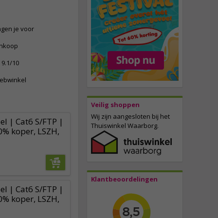
ngen je voor
ankoop
9.1/10
webwinkel
Veilig shoppen
Wij zijn aangesloten bij het
l | Cat6 S/FTP |
Thuiswinkel Waarborg.
0% koper, LSZH,
Klantbeoordelingen
l | Cat6 S/FTP |
0% koper, LSZH,