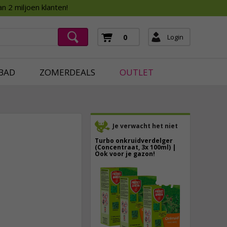
Assortimentsboek 2026
n 2 miljoen klanten!
ging
mera's
Login
0
ging
BAD
ZOMERDEALS
OUTLET
Je verwacht het niet
Turbo onkruidverdelger
(Concentraat, 3x 100ml) |
Ook voor je gazon!
43,
50
4,
25
40,
89
incl. btw