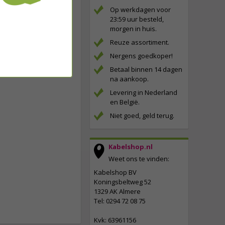
Op werkdagen voor
23:59 uur besteld,
morgen in huis.
Reuze assortiment.
Nergens goedkoper!
Betaal binnen 14 dagen
na aankoop.
Levering in Nederland
en België.
Niet goed, geld terug.
Kabelshop.nl
Weet ons te vinden:
Kabelshop BV
Koningsbeltweg 52
1329 AK Almere
Tel: 0294 72 08 75
Kvk: 63961156