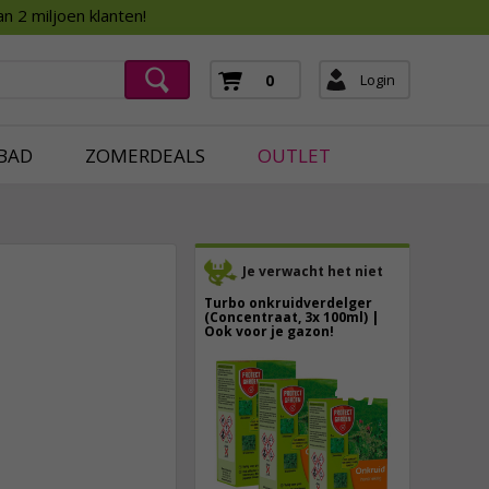
Assortimentsboek 2026
n 2 miljoen klanten!
ging
mera's
Login
0
ging
BAD
ZOMERDEALS
OUTLET
Je verwacht het niet
Turbo onkruidverdelger
(Concentraat, 3x 100ml) |
Ook voor je gazon!
43,
50
9,
95
40,
89
incl. btw