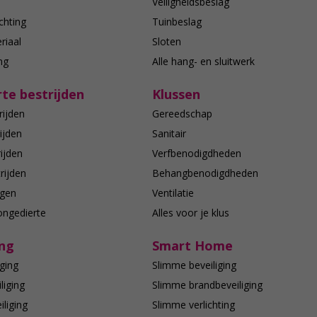
n
Veiligheidsbeslag
chting
Tuinbeslag
riaal
Sloten
ing
Alle hang- en sluitwerk
te bestrijden
Klussen
rijden
Gereedschap
ijden
Sanitair
ijden
Verfbenodigdheden
rijden
Behangbenodigdheden
agen
Ventilatie
ongedierte
Alles voor je klus
ing
Smart Home
ging
Slimme beveiliging
liging
Slimme brandbeveiliging
liging
Slimme verlichting