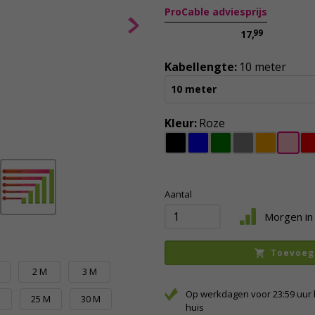
ProCable adviesprijs
99
17,
Kabellengte:
10 meter
10 meter
Kleur:
Roze
Aantal
Morgen in 
Toevoeg
M
2 M
3 M
Op werkdagen voor 23:59 uur 
M
25 M
30 M
huis