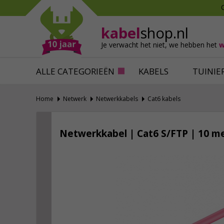
Mollen verjagen
Verfbenodigdhede
Slakken bestrijden
Behangbenodigdh
kabel
shop.nl
Katten verjagen
Ventilatie
Je verwacht het niet,
we hebben het
w
Alles tegen ongedierte
Alles voor je klus
ALLE CATEGORIEËN
KABELS
TUINIE
Home
Netwerk
Netwerkkabels
Cat6 kabels
Netwerkkabel | Cat6 S/FTP | 10 me