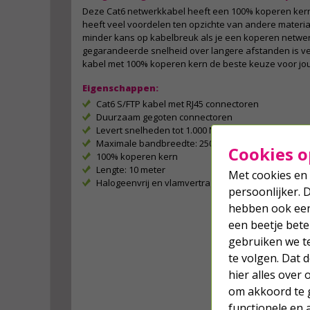
Deze Cat6 netwerkkabel heeft een 100% koperen ker
heeft veel voordelen ten opzichte van andere material
minder kans op kabelbreuk als je een koperen netwer
gegarandeerde snelheid over langere afstanden is v
kabel met 100% koperen kern de beste keuze voor jo
Eigenschappen:
Cat6 S/FTP kabel met RJ45 connectoren
Duurzaam gegoten connectoren
Levert snelheden tot 1.000 Mbps
Maximale bandbreedte: 250 MHz
Cookies o
100% koperen kern
Lengte: 10 meter
Met cookies en 
Halogeenvrij en vlamvertragend (LSZH)
persoonlijker. 
hebben ook een 
een beetje bete
gebruiken we t
te volgen. Dat
hier alles over
om akkoord te g
functionele en 