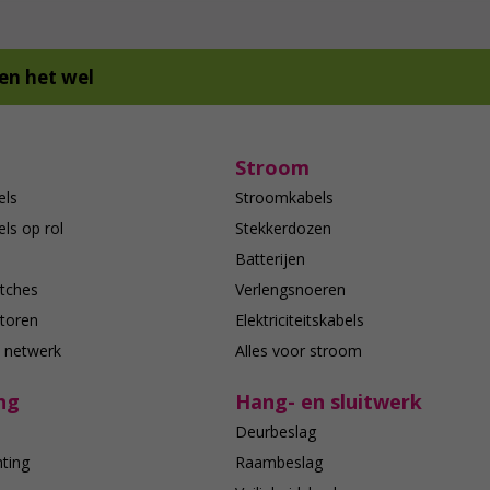
en het wel
Stroom
els
Stroomkabels
ls op rol
Stekkerdozen
Batterijen
tches
Verlengsnoeren
toren
Elektriciteitskabels
e netwerk
Alles voor stroom
ng
Hang- en sluitwerk
Deurbeslag
hting
Raambeslag