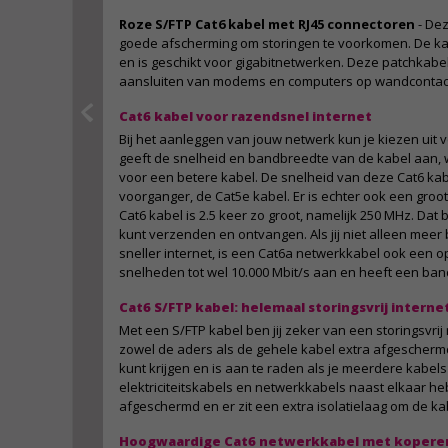
Roze S/FTP Cat6 kabel met RJ45 connectoren
- Dez
goede afscherming om storingen te voorkomen. De ka
en is geschikt voor gigabitnetwerken. Deze patchkabel
aansluiten van modems en computers op wandcontac
Cat6 kabel voor razendsnel internet
Bij het aanleggen van jouw netwerk kun je kiezen uit 
geeft de snelheid en bandbreedte van de kabel aan,
voor een betere kabel. De snelheid van deze Cat6 kabel
voorganger, de Cat5e kabel. Er is echter ook een groo
Cat6 kabel is 2.5 keer zo groot, namelijk 250 MHz. Dat 
kunt verzenden en ontvangen. Als jij niet alleen mee
sneller internet, is een Cat6a netwerkkabel ook een op
snelheden tot wel 10.000 Mbit/s aan en heeft een ba
Cat6 S/FTP kabel: helemaal storingsvrij interne
Met een S/FTP kabel ben jij zeker van een storingsvrij n
zowel de aders als de gehele kabel extra afgeschermd.
kunt krijgen en is aan te raden als je meerdere kabels
elektriciteitskabels en netwerkkabels naast elkaar hebt
afgeschermd en er zit een extra isolatielaag om de ka
Hoogwaardige Cat6 netwerkkabel met kopere