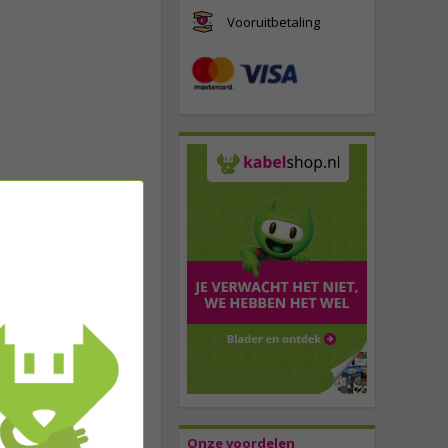
Vooruitbetaling
Onze voordelen