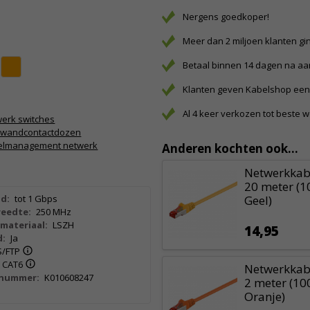
Nergens goedkoper!
Meer dan 2 miljoen klanten gi
Betaal binnen 14 dagen na a
Klanten geven Kabelshop een 
Al 4 keer verkozen tot beste 
erk switches
5 wandcontactdozen
elmanagement netwerk
Anderen kochten ook...
Netwerkkabe
20 meter (1
d:
tot 1 Gbps
Geel)
eedte:
250 MHz
materiaal:
LSZH
14,95
d:
Ja
S/FTP
CAT6
Netwerkkabe
lnummer:
K010608247
2 meter (10
Oranje)