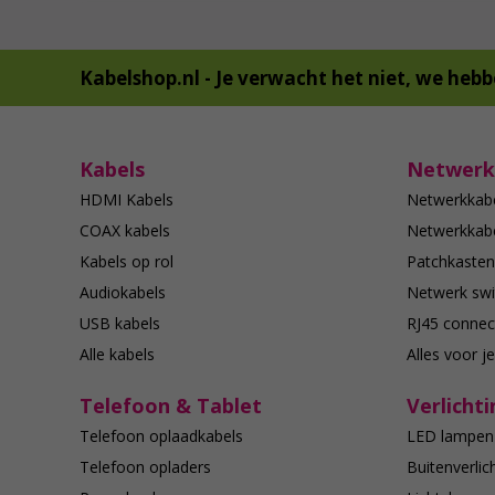
Kabelshop.nl -
Je verwacht het niet, we hebb
Kabels
Netwerk
HDMI Kabels
Netwerkkab
COAX kabels
Netwerkkabe
Kabels op rol
Patchkasten
Audiokabels
Netwerk swi
USB kabels
RJ45 connec
Alle kabels
Alles voor j
Telefoon & Tablet
Verlichti
Telefoon oplaadkabels
LED lampen
Telefoon opladers
Buitenverlic