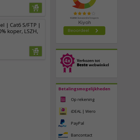
l | Cat6 S/FTP |
0% koper, LSZH,
Betalingsmogelijkheden
Op rekening
iDEAL | Wero
PayPal
Bancontact