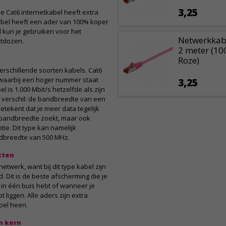
3,25
e Cat6 internetkabel heeft extra
bel heeft een ader van 100% koper
 kun je gebruiken voor het
Netwerkkabe
tdozen.
2 meter (10
Roze)
verschillende soorten kabels. Cat6
 waarbij een hoger nummer staat
3,25
 is 1.000 Mbit/s hetzelfde als zijn
t verschil: de bandbreedte van een
betekent dat je meer data tegelijk
r bandbreedte zoekt, maar ook
tie. Dit type kan namelijk
ndbreedte van 500 MHz.
tten
etwerk, want bij dit type kabel zijn
 Dit is de beste afscherming die je
 in één buis hebt of wanneer je
 liggen. Alle aders zijn extra
bel heen.
n kern