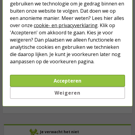
10 meter (VD, 1.5 mm²)
gebruiken we technologie om je gedrag binnen en
buiten onze website te volgen. Dat doen we op
een anonieme manier. Meer weten? Lees hier alles
5,25
over onze
cookie- en privacyverklaring
. Klik op
'Accepteren' om akkoord te gaan. Kies je voor
Installatiedraad | Fasedraad | 10
weigeren? Dan plaatsen we alleen functionele en
meter (VD, 2.5 mm²)
analytische cookies en gebruiken we technieken
die daarop lijken. Je kunt je voorkeuren later nog
7,95
aanpassen op de voorkeuren pagina.
Installatiedraad | Aardedraad | 10
meter (VD, 2.5 mm²)
Accepteren
Weigeren
7,75
Je verwacht het niet