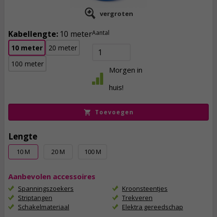
vergroten
Kabellengte:
10 meter
Aantal
10 meter
20 meter
100 meter
7,
50
Morgen in
incl. btw
huis!
Toevoegen
Lengte
10 M
20 M
100 M
Aanbevolen accessoires
Spanningszoekers
Kroonsteentjes
Striptangen
Trekveren
Schakelmateriaal
Elektra gereedschap