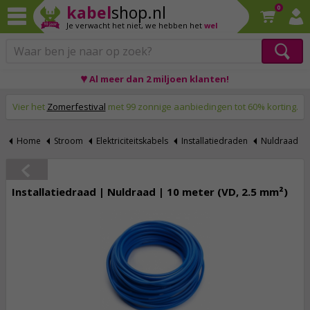
kabel
shop.nl
0
Je verwacht het niet,
we hebben het
wel
♥ Al meer dan 2 miljoen klanten!
Op werkdagen voor 23:59 uur besteld, morgen thuis!
Vier het
Zomerfestival
met 99 zonnige aanbiedingen tot 60% korting.
Home
Stroom
Elektriciteitskabels
Installatiedraden
Nuldraad
Installatiedraad | Nuldraad | 10 meter (VD, 2.5 mm²)