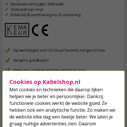
Maximale vermogen: 3600 watt
Omhulsel van vinyl
KEMA-KEUR certificering en CE-markering
Op werkdagen voor 23:59 uur besteld, morgen in huis
Nergens goedkoper!
Meer dan 2 miljoen klanten gingen je voor
Betaal binnen 14 dagen na aankoop
Cookies op Kabelshop.nl
Met cookies en technieken die daarop lijken
Klanten geven Kabelshop een 9.1/10
helpen we je beter en persoonlijker. Dankzij
Al 4 keer verkozen tot beste webwinkel
functionele cookies werkt de website goed. Ze
hebben ook een analytische functie. Zo maken we
Anderen kochten ook...
de website elke dag een beetje beter. We laten je
graag nuttige advertenties zien. Daarom
Installatiedraad | Schakeldraad |