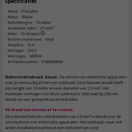
Specificaties
Merk:
ProCable
Kleur:
Blauw
Kabellengte:
10 meter
Diameter ader:
2.5 mm²
Ader:
CU (koper)
Buiten materiaal:
Vinyl
Ampère:
16 A
Voltage:
230 V
Wattage:
3600 W
Artikelnummer:
K180000004
Elektriciteitsdraad, blauw
- De stroom van elektrische apparaten
voer je eenvoudig af met een nuldraad. Deze blauwe draad heeft
een lengte van 10 meter en een diameter van 2.5 mm². Het
maximale vermogen van deze nuldraad is 3600 watt bij 230 volt.
Ideaal om een groepenkast te bedraden.
VD draad om stroom af te voeren
Dit nuldraad met een aderdiameter van 2.5 mm² is ideaal voor de
stroomafvoer van elektrische apparaten. Het nuldraad, maar ook
ander installatiedraad bevat een omhulsel van vinyl.