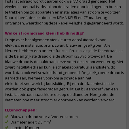
Installatiedraad wordt daarom ook wel VD draad genoemd. Het
vinylen materiaal is ideaal om de draden door leidingen en buizen
te trekken om zo apparaten en installaties van stroom te voorzien.
Daarbij heeft deze kabel een KEMA-KEUR en CE-markering
ontvangen, waardoor bij deze kabel veiligheid gegarandeerd wordt.
Welke stroomdraad kleur heb ik nodig?
Er zijn over het algemeen vier kleuren aansluitdraad voor
elektrische installatie: bruin, zwart, blauw en geel/groen. Alle
kleuren hebben een andere functie. Bruin is altijd de fasedraad, dit
is de belangrijkste draad die de stroom (230 volt) toevoert. De
blauwe draad is de nuldraad, deze voert de stroom weer terug. Met
zwart installatiedraad kun je schakelapparatuur aansluiten, dit
wordt dan ook wel schakeldraad genoemd. De geel/groene draad is
aardedraad, hiermee voorkom je schade aan het
elektriciteitsnetwerk bij kortsluiting. Bij een driefaseninstallatie
worden ook grijze fasedraden gebruikt. Let bij aanschaf van een
installatiedraad naast kleur ook op de diameter. Hoe groter de
diameter, hoe meer stroom er doorheen kan worden vervoerd.
Eigenschappen:
Blauw nuldraad voor afvoeren stroom
Diameter ader: 2.5 mm²
Lengte: 10 meter