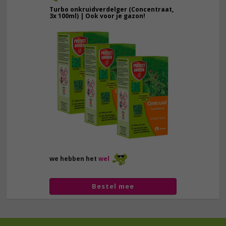
Turbo onkruidverdelger (Concentraat,
3x 100ml) | Ook voor je gazon!
43,
50
40,
89
we hebben het
wel
Bestel mee