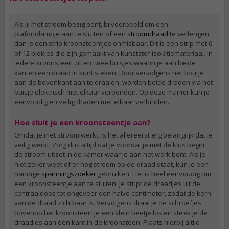
Als jij met stroom bezig bent, bijvoorbeeld om een
plafondlampje aan te sluiten of een
stroomdraad
te verlengen,
dan is een strip kroonsteentjes onmisbaar. Dit is een strip met 6
of 12 blokjes die zijn gemaakt van kunststof isolatiemateriaal. In
iedere kroonsteen zitten twee buisjes waarin je aan beide
kanten een draad in kunt steken. Door vervolgens het boutje
aan de bovenkant aan te draaien, worden beide draden via het
buisje elektrisch met elkaar verbonden. Op deze manier kun je
eenvoudig en veilig draden met elkaar verbinden.
Hoe sluit je een kroonsteentje aan?
Omdat je met stroom werkt, is het allereerst erg belangrijk dat je
veilig werkt. Zorg dus altijd dat je voordat je met de klus begint
de stroom uitzet in de kamer waar je aan het werk bent. Als je
niet zeker weet of er nog stroom op de draad staat, kun je een
handige
spanningszoeker
gebruiken. Het is heel eenvoudig om
een kroonsteentje aan te sluiten: je stript de draadjes uit de
centraaldoos tot ongeveer een halve centimeter, zodat de kern
van de draad zichtbaar is. Vervolgens draai je de schroefjes
bovenop het kroonsteentje een klein beetje los en steek je de
draadjes aan één kant in de kroonsteen. Plaats hierbij altijd