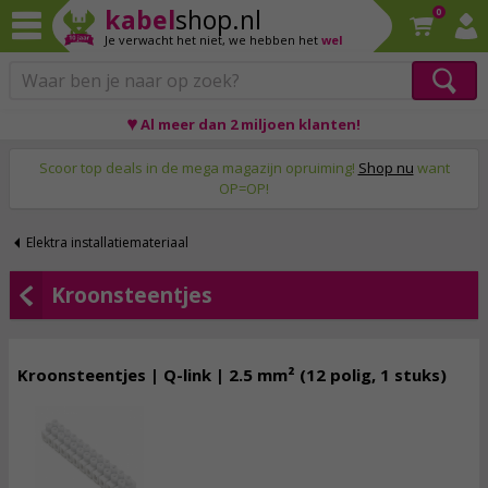
kabel
shop.nl
0
Je verwacht het niet,
we hebben het
wel
♥ Al meer dan 2 miljoen klanten!
Op werkdagen voor 23:59 uur besteld, morgen thuis!
Scoor top deals in de mega magazijn opruiming!
Shop nu
want
OP=OP!
Elektra installatiemateriaal
Kroonsteentjes
Kroonsteentjes | Q-link | 2.5 mm² (12 polig, 1 stuks)
1,
40
incl. btw