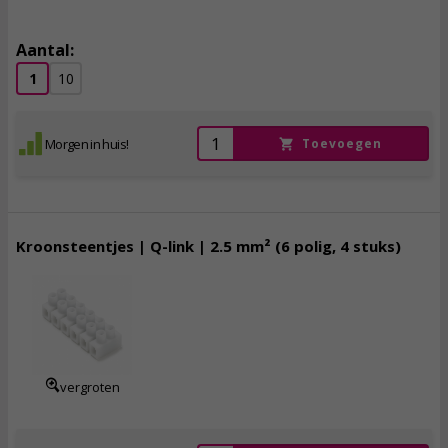
Aantal:
1
10
Morgen in huis!
Toevoegen
Kroonsteentjes | Q-link | 2.5 mm² (6 polig, 4 stuks)
2,
95
incl. btw
vergroten