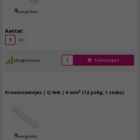
vergroten
Aantal:
1
10
Morgen in huis!
Toevoegen
Kroonsteentjes | Q-link | 6 mm² (12 polig, 1 stuks)
1,
40
incl. btw
vergroten