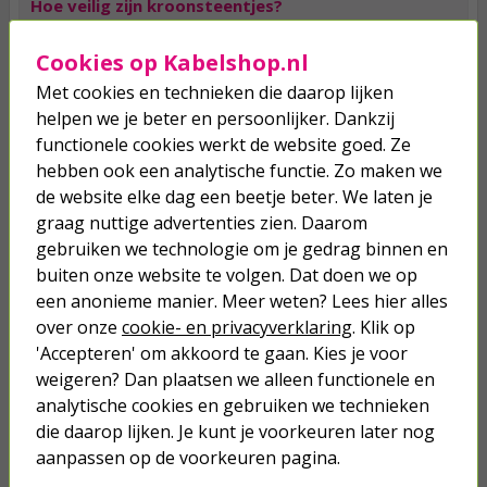
Hoe veilig zijn kroonsteentjes?
Kroontjes worden overal gebruikt voor het aansluiten van
stroomdraden. Omdat de blokjes goed geïsoleerd zijn hoef je je
Cookies op Kabelshop.nl
geen zorgen te maken over de veiligheid. Bovendien zijn de
Met cookies en technieken die daarop lijken
blokjes speciaal gemaakt voor een stroomspanning van 230
volt, de spanning die uit een normaal stopcontact komt. En als je
helpen we je beter en persoonlijker. Dankzij
iets wil veranderen of corrigeren, dan draai je gemakkelijk het
functionele cookies werkt de website goed. Ze
schroefje van de kroonsteen los. De kroonsteentjes zijn
hebben ook een analytische functie. Zo maken we
uiteraard alleen veilig mits je ze correct gebruikt. Plaats dus altijd
de website elke dag een beetje beter. We laten je
maar één draadje per gaatje, en zorg ervoor dat er na het
plaatsen geen koperdraad meer te zien is. Draai bovendien de
graag nuttige advertenties zien. Daarom
schroefjes altijd stevig dicht en verbind de goede kleuren
gebruiken we technologie om je gedrag binnen en
stroomdraden met elkaar.
buiten onze website te volgen. Dat doen we op
een anonieme manier. Meer weten? Lees hier alles
Welke verschillende soorten kroonsteentjes zijn er?
over onze
cookie- en privacyverklaring
. Klik op
Bij Kabelshop.nl hebben wij kroonsteentjes met verschillende
'Accepteren' om akkoord te gaan. Kies je voor
maten en hoeveelheden in ons assortiment. Zo verkopen wij
strips met blokjes voor draden van 2.5 mm², maar ook
weigeren? Dan plaatsen we alleen functionele en
kroonstenen die zijn geschikt voor draden van 10 mm². Als jij aan
analytische cookies en gebruiken we technieken
de slag gaat met dikke stroomdraden, heb je uiteraard ook
die daarop lijken. Je kunt je voorkeuren later nog
grotere kroonstenen nodig. Met deze grote kroonstenen kun je
eenvoudig en veilig draden tot 10 mm² met elkaar verbinden.
aanpassen op de voorkeuren pagina.
Daarnaast hebben wij 6 polige en 12 polige artikelen, zodat je