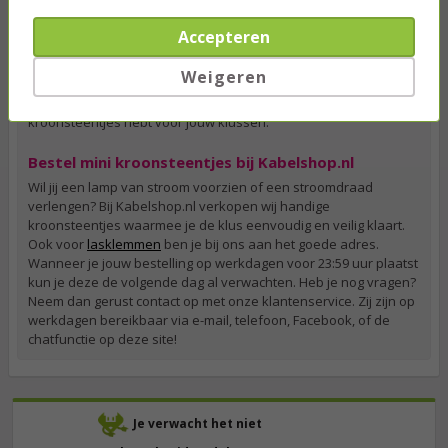
precies genoeg hebt voor jouw klus. De polen kunnen
bovendien makkelijk gesplitst worden door een scherp mes te
Accepteren
gebruiken. Zo kun je van een strip van 12 kroonstenen
bijvoorbeeld zes tweepolige of vier driepolige kroonsteentjes
Weigeren
snijden. Bovendien kun je bij Kabelshop.nl kiezen tussen 1, 4 of
10 stuks van de strips, zodat je zeker weet dat je genoeg
kroonsteentjes hebt voor jouw klussen.
Bestel mini kroonsteentjes bij Kabelshop.nl
Wil jij een lamp van stroom voorzien of een stroomdraad
verlengen? Bij Kabelshop.nl verkopen wij handige
kroonsteentjes waarmee je de klus eenvoudig en veilig klaart.
Ook voor
lasklemmen
ben je bij ons aan het goede adres.
Wanneer je jouw bestelling op werkdagen voor 23:59 uur plaatst
kun je deze de volgende dag al verwachten. Heb je nog vragen?
Neem dan gerust contact op met onze klantenservice. Zij zijn op
werkdagen bereikbaar via e-mail, telefoon, Facebook, of de
chatfunctie op deze site!
Je verwacht het niet