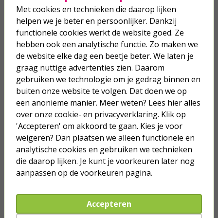
Met cookies en technieken die daarop lijken
Op werkdagen voor 23:59 uur besteld, morgen in huis
helpen we je beter en persoonlijker. Dankzij
Nergens goedkoper!
functionele cookies werkt de website goed. Ze
hebben ook een analytische functie. Zo maken we
Meer dan 2 miljoen klanten gingen je voor
de website elke dag een beetje beter. We laten je
Betaal binnen 14 dagen na aankoop
graag nuttige advertenties zien. Daarom
gebruiken we technologie om je gedrag binnen en
Klanten geven Kabelshop een 9.1/10
buiten onze website te volgen. Dat doen we op
Al 4 keer verkozen tot beste webwinkel
een anonieme manier. Meer weten? Lees hier alles
over onze
cookie- en privacyverklaring
. Klik op
Anderen kochten ook...
'Accepteren' om akkoord te gaan. Kies je voor
weigeren? Dan plaatsen we alleen functionele en
Netwerkkabel | Cat6a U/UTP | 0.5
analytische cookies en gebruiken we technieken
meter (Zwart)
die daarop lijken. Je kunt je voorkeuren later nog
aanpassen op de voorkeuren pagina.
1,95
Netwerkkabel | Cat6a U/UTP | 1
Accepteren
meter (Zwart)