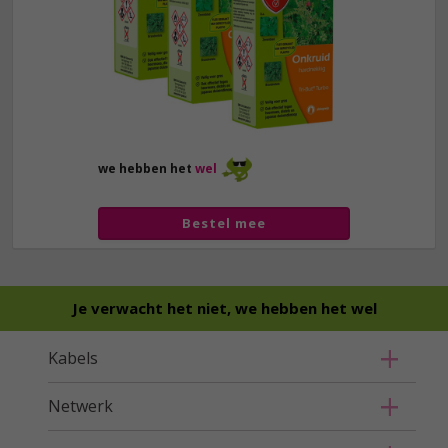
we hebben het
wel
Bestel mee
Je verwacht het niet, we hebben het wel
Kabels
Netwerk