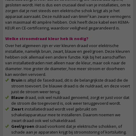
gesloten wordt. Het is dus een cruciaal deel van je installaties, om te
zorgen dat je niet steeds een elektrische schok krijgt als je het
apparaat aanraakt. Deze nuldraad van 6mm² kan zware vermogens
van maximaal 40 ampère hebben. Ook heeft deze kabel een KEMA-
KEUR en CE-certificering, waardoor veiligheid gegarandeerd is.
Welke stroomdraad kleur heb ik nodig?
Over het algemeen zijn er vier kleuren draad voor elektrische
installatie, namelijk bruin, zwart, blauw en geel/groen. Deze kleuren
hebben ook allemaal een andere functie. Kijk bij het aanschaffen
van installatiedraden niet alleen naar de kleur, maar ook naar de
diameter. Hoe groter de diameter, hoe meer stroom er doorheen
kan worden vervoerd.
Bruin
is altijd de fasedraad, dit is de belangrijkste draad die de
stroom toevoert. De blauwe draad is de nuldraad, en deze voert
juist de stroom weer terug.
Blauw
draad, ook wel nuldraad genoemd, zorgt er juist voor dat
de stroom die toegevoerd is, ook weer teruggevoerd wordt.
Zwart
installatiedraad wordt veel gebruikt om
schakelapparatuur mee te installeren. Daarom noemen we
zwart draad ook wel schakeldraad.
Geel/groen
draad voorkomt dat je elektrische schokken, of
schade aan je apparaten krijgt bij stroomstoring of kortsluiting.