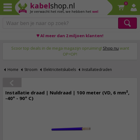
kabel
shop.nl
0
Je verwacht het niet,
we hebben het
wel
♥ Al meer dan 2 miljoen klanten!
Op werkdagen voor 23:59 uur besteld, morgen thuis!
Scoor top deals in de mega magazijn opruiming!
Shop nu
want
OP=OP!
Home
Stroom
Elektriciteitskabels
Installatiedraden
Installatie draad | Nuldraad | 100 meter (VD, 6 mm²,
-40° - 90° C)