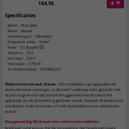
164,95
Specificaties
Merk:
ProCable
Kleur:
Blauw
Kabellengte:
100 meter
Diameter ader:
6 mm²
Ader:
CU (koper)
Ampère:
25 A
Voltage:
230 V
Wattage:
5750 W
Artikelnummer:
K010802222
Elektriciteitsdraad, blauw
- Om installaties van apparaten te
doen met meer vermogen, is dit 6 mm² nuldraad zeer geschikt. Het
draad zorgt ervoor dat stroom teruggevoerd wordt vanuit het
apparaat, en de stroomkring gesloten wordt. Gebruik dit draad voor
installaties zoals fornuizen, of zelfs laadstations voor elektrische
auto’s!
Hoogwaardig VD draad voor elektra installaties
Nuldraad zorgt ervoor dat de stroomkring, die fasedraad opent,