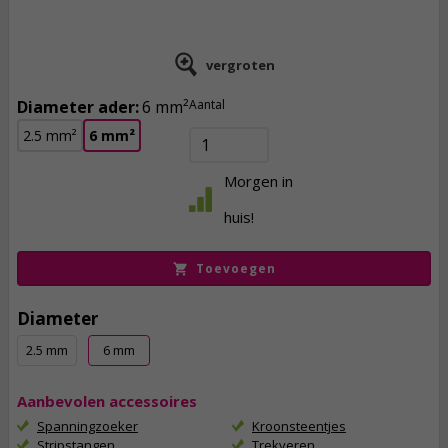
vergroten
Diameter ader:
6 mm²
Aantal
2.5 mm²
6 mm²
139,
95
Morgen in
incl. btw
huis!
Toevoegen
Diameter
2.5 mm
6 mm
Aanbevolen accessoires
Spanningzoeker
Kroonsteentjes
Stripstangen
Trekveren