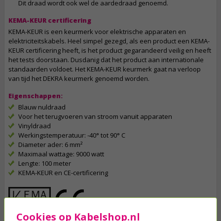
Dit draad wordt ook wel de aardedraad genoemd.
KEMA-KEUR certificering
KEMA-KEUR is een keurmerk voor elektrische apparaten en
elektriciteitskabels. Heel simpel gezegd, als een product een KEMA-
KEUR certificering heeft, is het product gegarandeerd veilig en heeft
het tests doorstaan. Dusdanig dat het product aan internationale
standaarden voldoet. Het KEMA-KEUR keurmerk gaat na verloop
van tijd het DEKRA keurmerk genoemd worden.
Eigenschappen:
Blauw nuldraad
Voor het terugvoeren van stroom vanuit apparaten
Vinyldraad
Werkingstemperatuur: -40° tot 90° C
Diameter ader: 6 mm²
Maximaal wattage: 9000 watt
Lengte: 100 meter
KEMA-KEUR en CE-certificering
Cookies op Kabelshop.nl