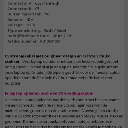
Connector A:
CEE mannelijk
Connector B:
C5
Buiten materiaal:
PVC
Ampère:
10 A
Voltage:
250 V
Type aansluiting:
Recht / Recht
Bedrijfstemperatuur:
-20 tot 70 °C
Artikelnummer:
K010801004
C5 stroomkabel met buigbaar design en rechte Schuko
stekker
- Veel laptop opladers hebben een losse voedingskabel
nodig. Deze C5 kabel sluit je aan op de adapter die je gebruikt om
jouw laptop op te laden. Dit type is geschikt voor de meeste laptop
opladers. Door de flexibele PVC buitenmantel is de kabel zeer
buigbaar.
Je laptop opladen met een C5 voedingskabel
De meeste laptop opladers worden verbonden met het stroomnet
via een connector met drie ronde uitsparingen waarvan de
middelste iets groter is dan de andere twee. Vanwege het uiterlijk
van de C5 connector wordt deze ook wel een Mickey Mouse stekker
genoemd. De meeste stroomkabels voor laptops hebben zo’n
aansluiting en het is dus handig om meerdere kabels te hebben. Zo