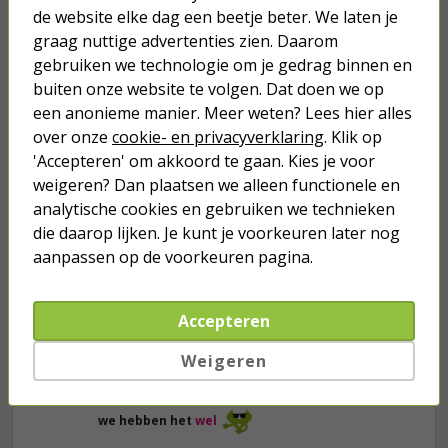
de website elke dag een beetje beter. We laten je
graag nuttige advertenties zien. Daarom
gebruiken we technologie om je gedrag binnen en
buiten onze website te volgen. Dat doen we op
Je verwacht het niet
een anonieme manier. Meer weten? Lees hier alles
Turbo onkruidverdelger (Concentraat,
over onze
cookie- en privacyverklaring
. Klik op
3x 100ml) | Ook voor je gazon!
'Accepteren' om akkoord te gaan. Kies je voor
43,
50
40,
weigeren? Dan plaatsen we alleen functionele en
89
analytische cookies en gebruiken we technieken
die daarop lijken. Je kunt je voorkeuren later nog
aanpassen op de voorkeuren pagina.
Accepteren
Weigeren
we hebben het
wel