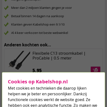
Meer dan 2 miljoen klanten gingen je voor
Betaal binnen 14 dagen na aankoop
Klanten geven Kabelshop een 9.1/10
Al 4 keer verkozen tot beste webwinkel
Anderen kochten ook...
Flexibele C13 stroomkabel |
ProCable | 0.5 meter
5,95
Cookies op Kabelshop.nl
C7 kabel | 0.5 meter (Zwart)
Met cookies en technieken die daarop lijken
helpen we je beter en persoonlijker. Dankzij
functionele cookies werkt de website goed. Ze
1,95
hebben ook een analytische functie. Zo maken we