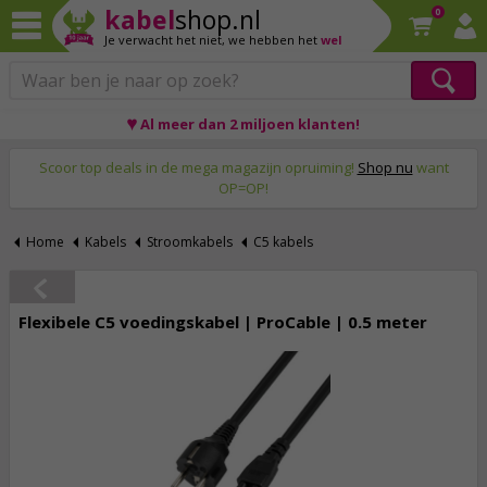
kabel
shop.nl
0
Je verwacht het niet,
we hebben het
wel
♥ Al meer dan 2 miljoen klanten!
Op werkdagen voor 23:59 uur besteld, morgen thuis!
Scoor top deals in de mega magazijn opruiming!
Shop nu
want
OP=OP!
Home
Kabels
Stroomkabels
C5 kabels
Flexibele C5 voedingskabel | ProCable | 0.5 meter