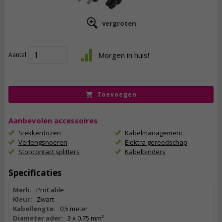
vergroten
6,
96
Morgen in huis!
Aantal
incl. btw
Toevoegen
Aanbevolen accessoires
Stekkerdozen
Kabelmanagement
Verlengsnoeren
Elektra gereedschap
Stopcontact splitters
Kabelbinders
Specificaties
Merk:
ProCable
Kleur:
Zwart
Kabellengte:
0,5 meter
Diameter ader:
3 x 0.75 mm²