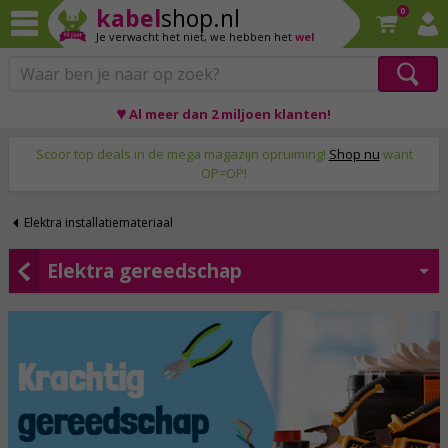
kabel
shop.nl
0
Je verwacht het niet,
we hebben het
wel
♥ Al meer dan 2 miljoen klanten!
Op werkdagen voor 23:59 uur besteld, morgen thuis!
Scoor top deals in de mega magazijn opruiming!
Shop nu
want
OP=OP!
Elektra installatiemateriaal
Elektra gereedschap