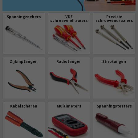
Spanningzoekers
VDE
Precisie
schroevendraaiers
schroevendraaiers
Zijkniptangen
Radiotangen
Striptangen
Kabelscharen
Multimeters
Spanningstesters