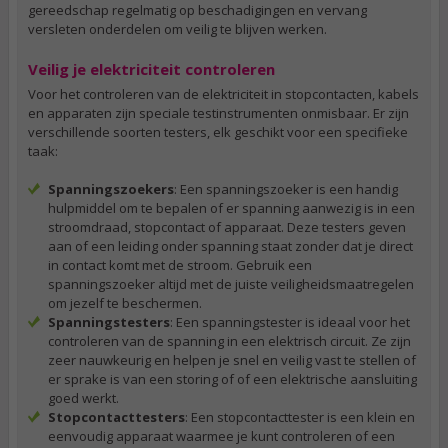
gereedschap regelmatig op beschadigingen en vervang
versleten onderdelen om veilig te blijven werken.
Veilig je elektriciteit controleren
Voor het controleren van de elektriciteit in stopcontacten, kabels
en apparaten zijn speciale testinstrumenten onmisbaar. Er zijn
verschillende soorten testers, elk geschikt voor een specifieke
taak:
Spanningszoekers
: Een spanningszoeker is een handig
hulpmiddel om te bepalen of er spanning aanwezig is in een
stroomdraad, stopcontact of apparaat. Deze testers geven
aan of een leiding onder spanning staat zonder dat je direct
in contact komt met de stroom. Gebruik een
spanningszoeker altijd met de juiste veiligheidsmaatregelen
om jezelf te beschermen.
Spanningstesters
: Een spanningstester is ideaal voor het
controleren van de spanning in een elektrisch circuit. Ze zijn
zeer nauwkeurig en helpen je snel en veilig vast te stellen of
er sprake is van een storing of of een elektrische aansluiting
goed werkt.
Stopcontacttesters
: Een stopcontacttester is een klein en
eenvoudig apparaat waarmee je kunt controleren of een