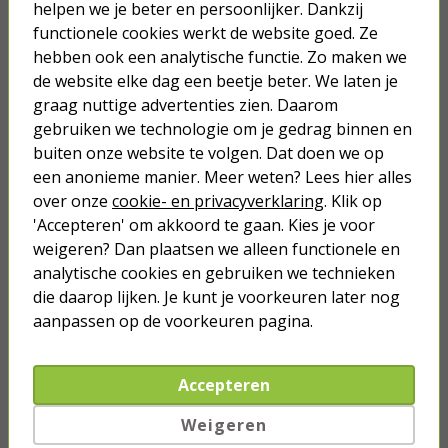
connectoren en kabels stevig aan elkaar te bevestigen door
helpen we je beter en persoonlijker. Dankzij
middel van het krimpen van de connectoren. Ze zijn
functionele cookies werkt de website goed. Ze
essentieel bij het installeren van kabels met connectoren
hebben ook een analytische functie. Zo maken we
zoals lugs, kroonsteentjes of RJ45-netwerkaansluitingen.
de website elke dag een beetje beter. We laten je
Multimeters: de alles-in-één tool
graag nuttige advertenties zien. Daarom
Een multimeter is een veelzijdig gereedschap dat kan worden
gebruiken we technologie om je gedrag binnen en
gebruikt om verschillende elektrische waarden te meten, zoals
buiten onze website te volgen. Dat doen we op
spanning (volt), stroomsterkte (ampère) en weerstand (ohm). Het
een anonieme manier. Meer weten? Lees hier alles
is essentieel bij het oplossen van storingen in elektrische
over onze
cookie- en privacyverklaring
. Klik op
circuits en het controleren van de werking van elektrische
apparatuur. Er zijn digitale en analoge multimeters, waarbij de
'Accepteren' om akkoord te gaan. Kies je voor
digitale versie vaak gemakkelijker is af te lezen. Let bij de
weigeren? Dan plaatsen we alleen functionele en
aanschaf van een multimeter op de meetbereiken en functies
analytische cookies en gebruiken we technieken
die je nodig hebt voor jouw specifieke klussen.
die daarop lijken. Je kunt je voorkeuren later nog
Eenvoudig je gereedschap organiseren
aanpassen op de voorkeuren pagina.
Goed gereedschap moet goed worden onderhouden en
opgeborgen. Met de juiste gereedschapskist of -koffer zorg je
ervoor dat je alles netjes en snel kunt vinden, zodat je efficiënt
Accepteren
kunt werken en je gereedschap langer meegaat. Gebruik
bovendien een assortimentsdoos voor je schroeven, bouten en
Weigeren
pluggen. Zorg er daarnaast voor dat je gereedschap droog en