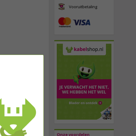
Vooruitbetaling
Onze voordelen