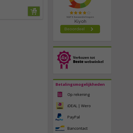
Betalingsmogelijkheden
Op rekening
iDEAL | Wero
PayPal
Bancontact