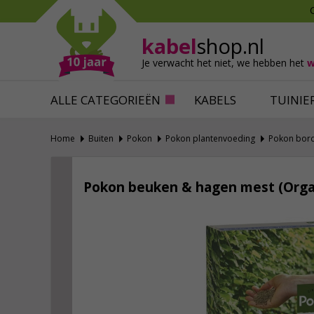
Mollen verjagen
Verfbenodigdhede
Slakken bestrijden
Behangbenodigdh
kabel
shop.nl
Katten verjagen
Ventilatie
Je verwacht het niet,
we hebben het
w
Alles tegen ongedierte
Alles voor je klus
ALLE CATEGORIEËN
KABELS
TUINIE
Home
Buiten
Pokon
Pokon plantenvoeding
Pokon bord
Pokon beuken & hagen mest (Organ