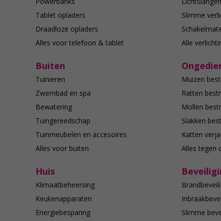
Powerbanks
Lichtslange
Tablet opladers
Slimme verli
Draadloze opladers
Schakelmate
Alles voor telefoon & tablet
Alle verlicht
Buiten
Ongedier
Tuinieren
Muizen best
Zwembad en spa
Ratten bestr
Bewatering
Mollen bestr
Tuingereedschap
Slakken best
Tuinmeubelen en accesoires
Katten verj
Alles voor buiten
Alles tegen 
Huis
Beveilig
Klimaatbeheersing
Brandbeveili
Keukenapparaten
Inbraakbevei
Energiebesparing
Slimme bevei