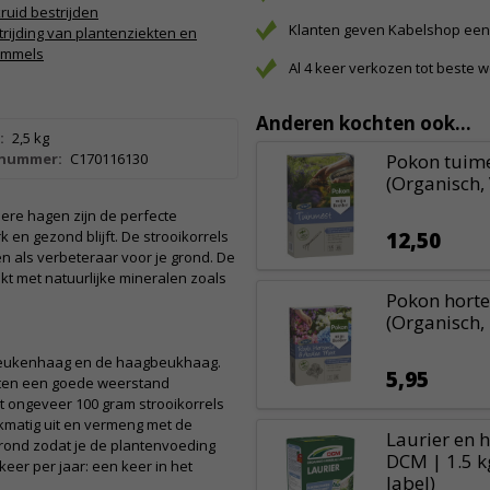
ruid bestrijden
Klanten geven Kabelshop een 
trijding van plantenziekten en
immels
Al 4 keer verkozen tot beste 
Anderen kochten ook...
:
2,5 kg
lnummer:
C170116130
Pokon tuimes
(Organisch,
re hagen zijn de perfecte
k en gezond blijft. De strooikorrels
12,50
 als verbeteraar voor je grond. De
jkt met natuurlijke mineralen zoals
Pokon horte
(Organisch, 
 beukenhaag en de haagbeukhaag.
5,95
anten een goede weerstand
t ongeveer 100 gram strooikorrels
jkmatig uit en vermeng met de
Laurier en 
grond zodat je de plantenvoeding
DCM | 1.5 kg
keer per jaar: een keer in het
label)