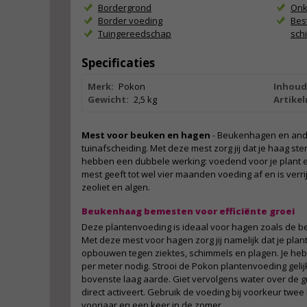
Bordergrond
Onk
Border voeding
Bes
Tuingereedschap
sch
Specificaties
Merk:
Pokon
Inhoud
Gewicht:
2,5 kg
Artike
Mest voor beuken en hagen
- Beukenhagen en ande
tuinafscheiding. Met deze mest zorg jij dat je haag ster
hebben een dubbele werking: voedend voor je plant en
mest geeft tot wel vier maanden voeding af en is verri
zeoliet en algen.
Beukenhaag bemesten voor efficiënte groei
Deze plantenvoeding is ideaal voor hagen zoals de
Met deze mest voor hagen zorg jij namelijk dat je pl
opbouwen tegen ziektes, schimmels en plagen. Je heb
per meter nodig. Strooi de Pokon plantenvoeding geli
bovenste laag aarde. Giet vervolgens water over de 
direct activeert. Gebruik de voeding bij voorkeur twee 
voorjaar en een keer in de zomer.