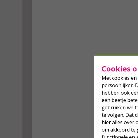
Cookies o
Met cookies en 
persoonlijker. 
hebben ook een 
een beetje bete
gebruiken we t
te volgen. Dat
hier alles over
om akkoord te g
functionele en 