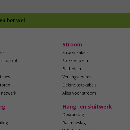
en het wel
Stroom
els
Stroomkabels
ls op rol
Stekkerdozen
Batterijen
tches
Verlengsnoeren
toren
Elektriciteitskabels
e netwerk
Alles voor stroom
ng
Hang- en sluitwerk
Deurbeslag
hting
Raambeslag