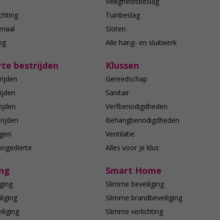
n
Veiligheidsbeslag
chting
Tuinbeslag
riaal
Sloten
ing
Alle hang- en sluitwerk
te bestrijden
Klussen
rijden
Gereedschap
ijden
Sanitair
ijden
Verfbenodigdheden
rijden
Behangbenodigdheden
agen
Ventilatie
ongedierte
Alles voor je klus
ing
Smart Home
ging
Slimme beveiliging
liging
Slimme brandbeveiliging
liging
Slimme verlichting