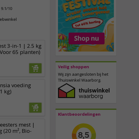
9.1/10
webwinkel
t 3-in-1 | 2.5 kg
 Voor 65 planten)
Veilig shoppen
Wij zijn aangesloten bij het
Thuiswinkel Waarborg.
nsia voeding
1 kg)
Klantbeoordelingen
heesters mest |
 (20 m², Bio-