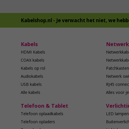
Kabelshop.nl -
Je verwacht het niet, we hebb
Kabels
Netwerk
HDMI Kabels
Netwerkkab
COAX kabels
Netwerkkabe
Kabels op rol
Patchkasten
Audiokabels
Netwerk swi
USB kabels
RJ45 connec
Alle kabels
Alles voor j
Telefoon & Tablet
Verlichti
Telefoon oplaadkabels
LED lampen
Telefoon opladers
Buitenverlic