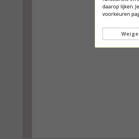
daarop lijken. 
voorkeuren pag
Weige