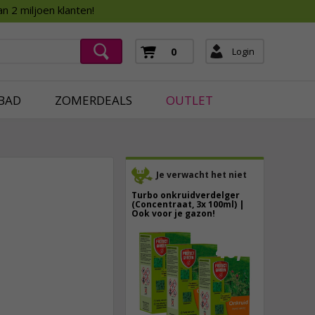
Assortimentsboek 2026
n 2 miljoen klanten!
ging
mera's
Login
0
ging
BAD
ZOMERDEALS
OUTLET
Je verwacht het niet
Turbo onkruidverdelger
(Concentraat, 3x 100ml) |
Ook voor je gazon!
43,
50
11,
95
40,
89
incl. btw