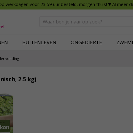
Op werkdagen voor 23:59 uur besteld, morgen thuis!
♥ Al meer da
n
Smart Home
Slimme beveili
eden
Huishouden
Beveiligingsca
Deurbellen
Dummy beveili
el
Alles voor in huis
Alle beveiliging
REN
BUITENLEVEN
ONGEDIERTE
ZWEM
er voeding
isch, 2.5 kg)