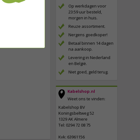
Op werkdagen voor
23:59 uur besteld,
morgen in huis.
Reuze assortiment.
Nergens goedkoper!
Betaal binnen 14 dagen
na aankoop.
Levering in Nederland
en België.
Niet goed, geld terug.
Kabelshop.nl
Weet ons te vinden:
Kabelshop BV
Koningsbeltweg 52
1329 AK Almere
Tel: 0294 72 08 75
Kvk: 63961156