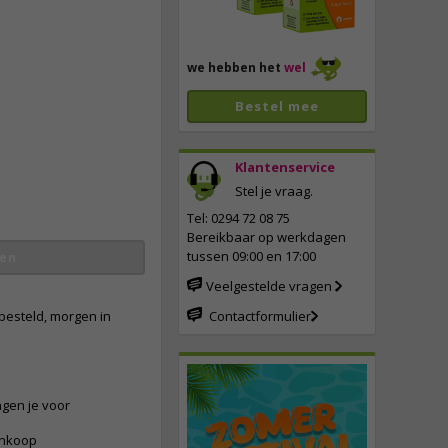
we hebben het
wel
Bestel mee
Klantenservice
Stel je vraag.
vergroten
Tel: 0294 72 08 75
Bereikbaar op werkdagen
tussen 09:00 en 17:00
en
Veelgestelde vragen
besteld, morgen in
Contactformulier
ngen je voor
ankoop