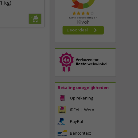
1 kg)
Betalingsmogelijkheden
Op rekening
iDEAL | Wero
PayPal
Bancontact