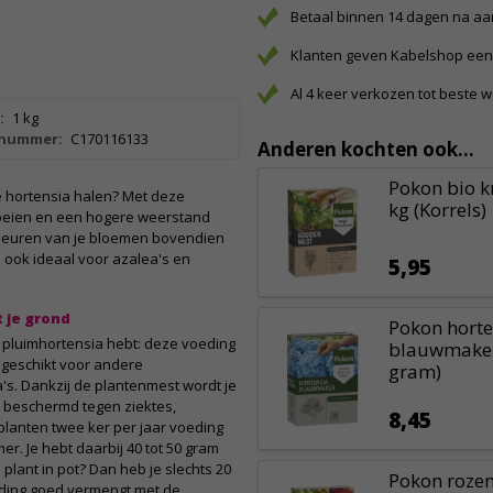
Betaal binnen 14 dagen na a
Klanten geven Kabelshop een 
Al 4 keer verkozen tot beste 
:
1 kg
lnummer:
C170116133
Anderen kochten ook...
Pokon bio k
t je hortensia halen? Met deze
kg (Korrels)
 bloeien en een hogere weerstand
kleuren van je bloemen bovendien
s ook ideaal voor azalea's en
5,95
 je grond
Pokon horte
n pluimhortensia hebt: deze voeding
blauwmaker
t geschikt voor andere
gram)
s. Dankzij de plantenmest wordt je
er beschermd tegen ziektes,
8,45
nplanten twee ker per jaar voeding
er. Je hebt daarbij 40 tot 50 gram
 plant in pot? Dan heb je slechts 20
Pokon rozen
oeding goed vermengt met de