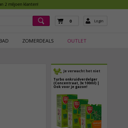
Assortimentsboek 2026
n 2 miljoen klanten!
ging
mera's
Login
0
ging
BAD
ZOMERDEALS
OUTLET
Je verwacht het niet
Turbo onkruidverdelger
(Concentraat, 3x 100ml) |
Ook voor je gazon!
43,
50
5,
95
40,
89
incl. btw