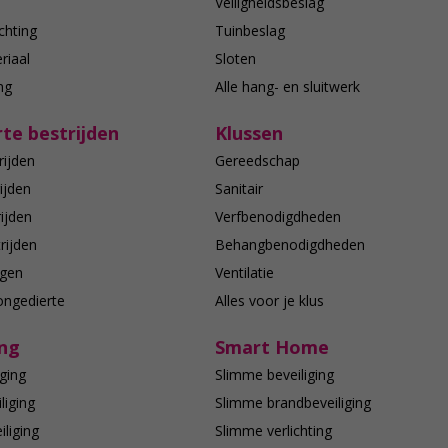
n
Veiligheidsbeslag
chting
Tuinbeslag
riaal
Sloten
ing
Alle hang- en sluitwerk
te bestrijden
Klussen
rijden
Gereedschap
ijden
Sanitair
ijden
Verfbenodigdheden
rijden
Behangbenodigdheden
agen
Ventilatie
ongedierte
Alles voor je klus
ing
Smart Home
ging
Slimme beveiliging
liging
Slimme brandbeveiliging
liging
Slimme verlichting