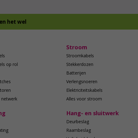
en het wel
Stroom
els
Stroomkabels
ls op rol
Stekkerdozen
Batterijen
tches
Verlengsnoeren
toren
Elektriciteitskabels
e netwerk
Alles voor stroom
ng
Hang- en sluitwerk
Deurbeslag
hting
Raambeslag