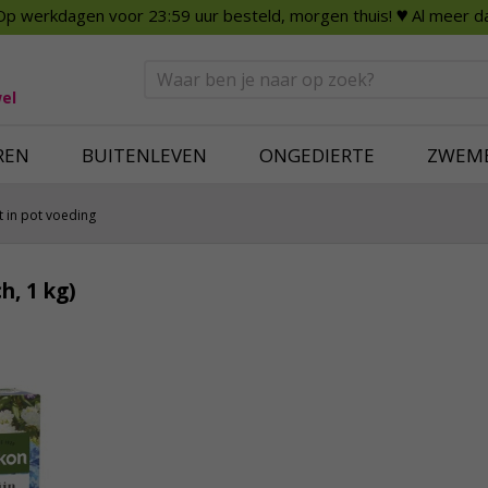
Op werkdagen voor 23:59 uur besteld, morgen thuis!
♥ Al meer da
n
Smart Home
Slimme beveili
eden
Huishouden
Beveiligingsca
Deurbellen
Dummy beveili
el
Alles voor in huis
Alle beveiliging
REN
BUITENLEVEN
ONGEDIERTE
ZWEM
 in pot voeding
h, 1 kg)