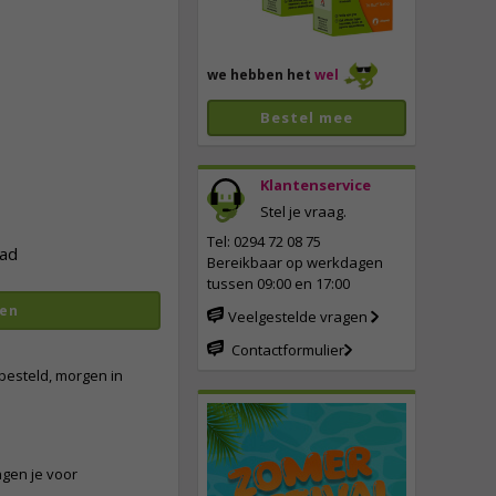
we hebben het
wel
Bestel mee
Klantenservice
Stel je vraag.
vergroten
Tel: 0294 72 08 75
ad
Bereikbaar op werkdagen
tussen 09:00 en 17:00
en
Veelgestelde vragen
Contactformulier
besteld, morgen in
ngen je voor