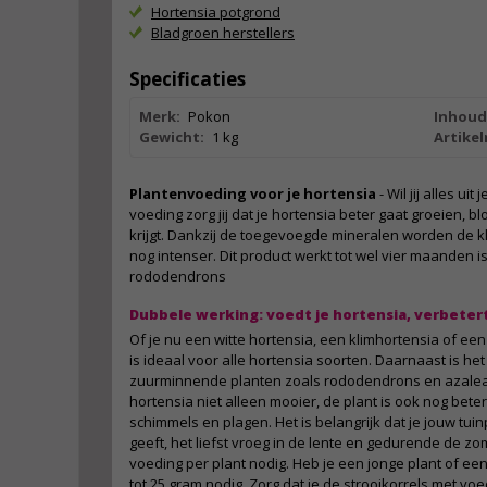
Hortensia potgrond
Bladgroen herstellers
Specificaties
Merk:
Pokon
Inhoud
Gewicht:
1 kg
Artike
Plantenvoeding voor je hortensia
- Wil jij alles ui
voeding zorg jij dat je hortensia beter gaat groeien,
krijgt. Dankzij de toegevoegde mineralen worden de 
nog intenser. Dit product werkt tot wel vier maanden i
rododendrons
Dubbele werking: voedt je hortensia, verbetert
Of je nu een witte hortensia, een klimhortensia of ee
is ideaal voor alle hortensia soorten. Daarnaast is he
zuurminnende planten zoals rododendrons en azalea'
hortensia niet alleen mooier, de plant is ook nog bet
schimmels en plagen. Het is belangrijk dat je jouw tui
geeft, het liefst vroeg in de lente en gedurende de zom
voeding per plant nodig. Heb je een jonge plant of een
tot 25 gram nodig. Zorg dat je de strooikorrels met v