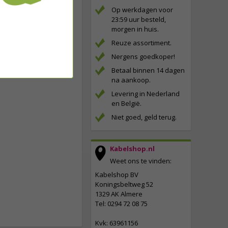
Op werkdagen voor
23:59 uur besteld,
morgen in huis.
Reuze assortiment.
Nergens goedkoper!
Betaal binnen 14 dagen
na aankoop.
Levering in Nederland
en België.
Niet goed, geld terug.
Kabelshop.nl
Weet ons te vinden:
Kabelshop BV
Koningsbeltweg 52
1329 AK Almere
Tel: 0294 72 08 75
Kvk: 63961156