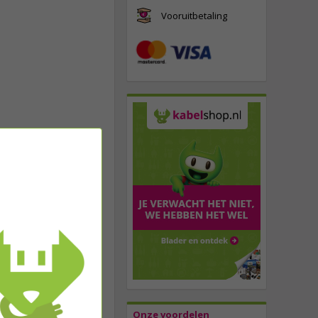
Vooruitbetaling
Onze voordelen