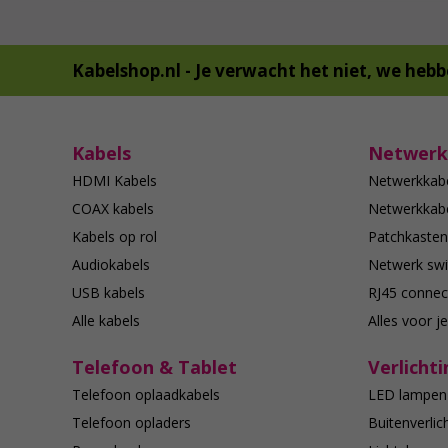
Kabelshop.nl -
Je verwacht het niet, we hebb
Kabels
Netwerk
HDMI Kabels
Netwerkkab
COAX kabels
Netwerkkabe
Kabels op rol
Patchkasten
Audiokabels
Netwerk swi
USB kabels
RJ45 connec
Alle kabels
Alles voor j
Telefoon & Tablet
Verlichti
Telefoon oplaadkabels
LED lampen
Telefoon opladers
Buitenverlic