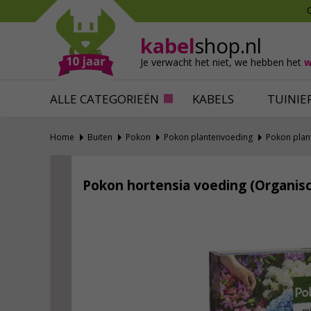
Mollen verjagen
Verfbenodigdhede
Slakken bestrijden
Behangbenodigdh
kabel
shop.nl
Katten verjagen
Ventilatie
Je verwacht het niet,
we hebben het
w
Alles tegen ongedierte
Alles voor je klus
ALLE CATEGORIEËN
KABELS
TUINIE
Home
Buiten
Pokon
Pokon plantenvoeding
Pokon plant
Pokon hortensia voeding (Organisc