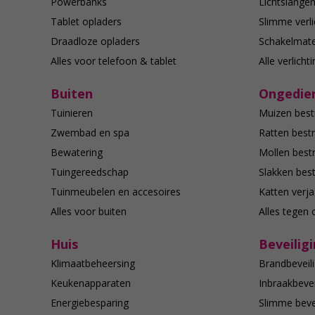
Powerbanks
Lichtslange
Tablet opladers
Slimme verli
Draadloze opladers
Schakelmate
Alles voor telefoon & tablet
Alle verlicht
Buiten
Ongedier
Tuinieren
Muizen best
Zwembad en spa
Ratten bestr
Bewatering
Mollen bestr
Tuingereedschap
Slakken best
Tuinmeubelen en accesoires
Katten verj
Alles voor buiten
Alles tegen 
Huis
Beveilig
Klimaatbeheersing
Brandbeveili
Keukenapparaten
Inbraakbevei
Energiebesparing
Slimme bevei