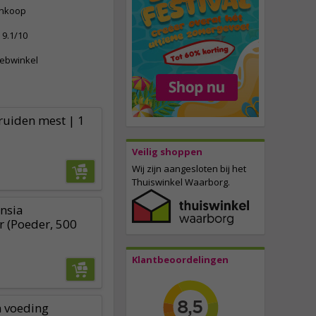
ankoop
9.1/10
webwinkel
ruiden mest | 1
Veilig shoppen
Wij zijn aangesloten bij het
Thuiswinkel Waarborg.
nsia
 (Poeder, 500
Klantbeoordelingen
 voeding