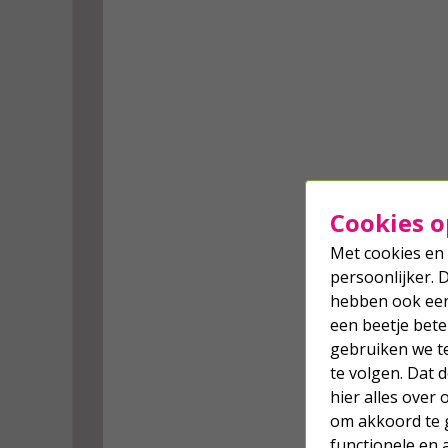
Cookies o
Met cookies en 
persoonlijker. 
hebben ook een 
een beetje bete
gebruiken we t
te volgen. Dat
hier alles over
om akkoord te g
functionele en 