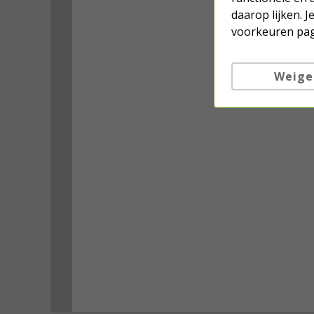
daarop lijken. 
voorkeuren pag
Weige