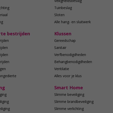
n
Veiligheidsbeslag
chting
Tuinbeslag
riaal
Sloten
ing
Alle hang- en sluitwerk
te bestrijden
Klussen
rijden
Gereedschap
ijden
Sanitair
ijden
Verfbenodigdheden
rijden
Behangbenodigdheden
agen
Ventilatie
ongedierte
Alles voor je klus
ing
Smart Home
ging
Slimme beveiliging
liging
Slimme brandbeveiliging
liging
Slimme verlichting