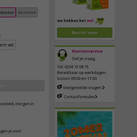
 meter
36 meter
we hebben het
wel
Bestel mee
t
rm wit
Klantenservice
Stel je vraag.
vergroten
Tel: 0294 72 08 75
Bereikbaar op werkdagen
tussen 09:00 en 17:00
en
Veelgestelde vragen
Contactformulier
besteld, morgen in
ngen je voor