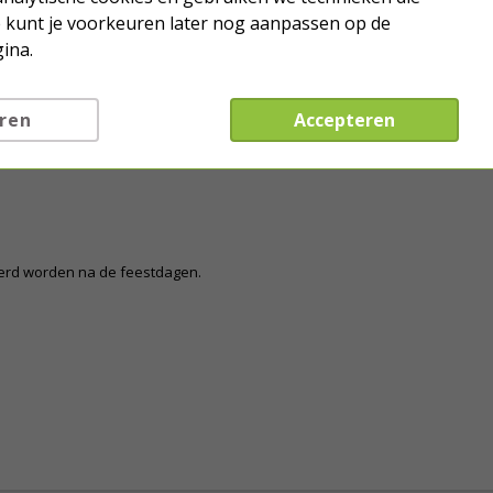
k in huis. Heb jij kerstverlichting
Je kunt je voorkeuren later nog aanpassen op de
ina.
ren
Accepteren
e leds
eerd worden na de feestdagen.