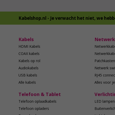
Kabelshop.nl -
Je verwacht het niet, we hebb
Kabels
Netwerk
HDMI Kabels
Netwerkkab
COAX kabels
Netwerkkabe
Kabels op rol
Patchkasten
Audiokabels
Netwerk swi
USB kabels
RJ45 connec
Alle kabels
Alles voor j
Telefoon & Tablet
Verlichti
Telefoon oplaadkabels
LED lampen
Telefoon opladers
Buitenverlic