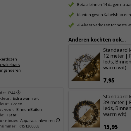
Betaal binnen 14 dagen na a
Klanten geven Kabelshop een 
Al 4 keer verkozen tot beste 
Anderen kochten ook...
Standaard k
12 meter | 
kkerdozen
leds, Binnen
schakelaars
warm wit)
lengsnoeren
7,95
de:
IP44
Standaard k
kleur:
Extra warm wit
39 meter | 
leur:
Groen
leds, Binnen
t voor:
Binnen/Buiten
warm wit)
ie:
1 jaar
or nieuw:
Apparaat inleveren
15,95
lnummer:
K151200003