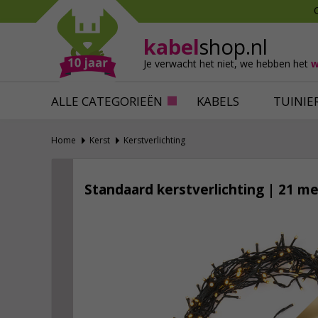
Mollen verjagen
Verfbenodigdhede
Slakken bestrijden
Behangbenodigdh
kabel
shop.nl
Katten verjagen
Ventilatie
Je verwacht het niet,
we hebben het
w
Alles tegen ongedierte
Alles voor je klus
ALLE CATEGORIEËN
KABELS
TUINIE
Home
Kerst
Kerstverlichting
Standaard kerstverlichting | 21 me