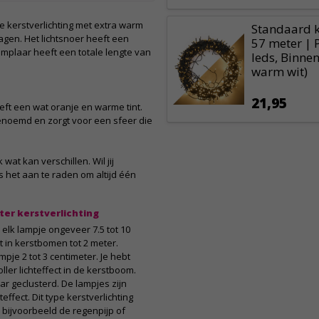
e kerstverlichting met extra warm
Standaard k
dagen. Het lichtsnoer heeft een
57 meter | 
emplaar heeft een totale lengte van
leds, Binnen
warm wit)
21,95
eeft een wat oranje en warme tint.
genoemd en zorgt voor een sfeer die
at kan verschillen. Wil jij
 het aan te raden om altijd één
ter kerstverlichting
 elk lampje ongeveer 7.5 tot 10
kt in kerstbomen tot 2 meter.
mpje 2 tot 3 centimeter. Je hebt
ller lichteffect in de kerstboom.
kaar geclusterd. De lampjes zijn
ffect. Dit type kerstverlichting
 bijvoorbeeld de regenpijp of