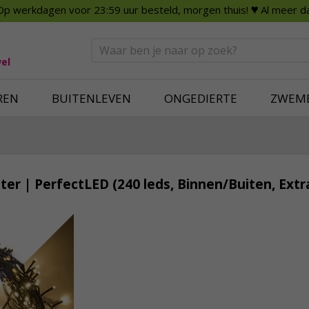
Op werkdagen voor 23:59 uur besteld, morgen thuis!
♥ Al meer da
n
Smart Home
Slimme beveili
eden
Huishouden
Beveiligingsca
Deurbellen
Dummy beveili
el
Alles voor in huis
Alle beveiliging
REN
BUITENLEVEN
ONGEDIERTE
ZWEM
ter | PerfectLED (240 leds, Binnen/Buiten, Ext