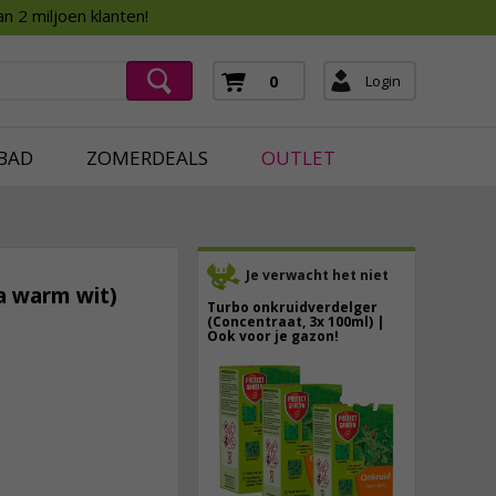
Assortimentsboek 2026
n 2 miljoen klanten!
ging
mera's
Login
0
ging
BAD
ZOMERDEALS
OUTLET
Je verwacht het niet
ra warm wit)
Turbo onkruidverdelger
(Concentraat, 3x 100ml) |
Ook voor je gazon!
43,
50
11,
50
40,
89
incl. btw