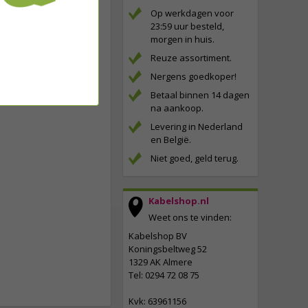
Op werkdagen voor
23:59 uur besteld,
morgen in huis.
Reuze assortiment.
Nergens goedkoper!
Betaal binnen 14 dagen
na aankoop.
Levering in Nederland
en België.
Niet goed, geld terug.
Kabelshop.nl
Weet ons te vinden:
Kabelshop BV
Koningsbeltweg 52
1329 AK Almere
Tel: 0294 72 08 75
Kvk: 63961156