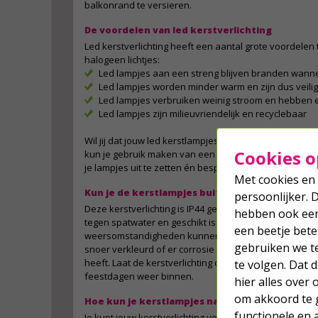
balkonrand te versieren.
De voordelen van led kerstverlichting
Led kerstverlichting heeft een aantal grote voordelen 
halogeen lichtjes:
Led lampjes aan een streng blijven branden wanne
Led lampjes worden minder warm en zijn dus veili
Led lampjes verbruiken weinig stroom en hebben 
Led lampjes zijn milieuvriendelijk en recyclebaar
Wil jij dat jouw led kerstlampjes automatisch in- en ui
Cookies o
kun je gebruik maken van een tijdschakelaar of slimme
je lampjes uit te zetten én bespaar je bovendien op j
Met cookies en 
Kun je de kerstlampjes buiten laten hangen?
persoonlijker. 
Deze kerstverlichting is IP44 gecertificeerd, wat beteke
hebben ook een 
tegen spatwater en geschikt is voor buitengebruik. R
een beetje bete
weersomstandigheden kunnen het lichtsnoer wel aant
gebruiken we t
snoer verkleurd of er corrosie (roest) ontstaat en he
heeft. Laat de kerstverlichting daarom niet het hele j
te volgen. Dat
feestdagen weer binnen.
hier alles over
om akkoord te g
Hoe kun je kerstlampjes na de feestdagen het
functionele en 
Je kunt jouw kerstverlichting veilig bewaren door de 