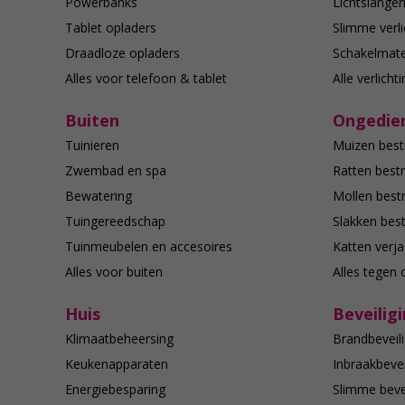
Powerbanks
Lichtslange
Tablet opladers
Slimme verli
Draadloze opladers
Schakelmate
Alles voor telefoon & tablet
Alle verlicht
Buiten
Ongedier
Tuinieren
Muizen best
Zwembad en spa
Ratten bestr
Bewatering
Mollen bestr
Tuingereedschap
Slakken best
Tuinmeubelen en accesoires
Katten verj
Alles voor buiten
Alles tegen 
Huis
Beveilig
Klimaatbeheersing
Brandbeveili
Keukenapparaten
Inbraakbevei
Energiebesparing
Slimme bevei