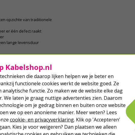
ten opzichte van traditionele
er er één defect raakt
ger
een lange levensduur
tschakelen op een bepaalde tijd, dan
p Kabelshop.nl
 stekker. Zo vergeet je nooit meer
e stroomkosten!
technieken die daarop lijken helpen we je beter en
Dankzij functionele cookies werkt de website goed. Ze
nt dat de verlichting bestand is
analytische functie. Zo maken we de website elke dag
egen, wind of andere
r. We laten je graag nuttige advertenties zien. Daarom
asten, waardoor bijvoorbeeld het
echnologie om je gedrag binnen en buiten onze website
t product een kortere levensduur
aar buitenhangen en haal het na de
 doen we op een anonieme manier. Meer weten? Lees
 onze
cookie- en privacyverklaring
. Klik op 'Accepteren'
aan. Kies je voor weigeren? Dan plaatsen we alleen
 beste bewaren?
analytische cookies en gebruiken we technieken die
strengen om een lege kabelhaspel te