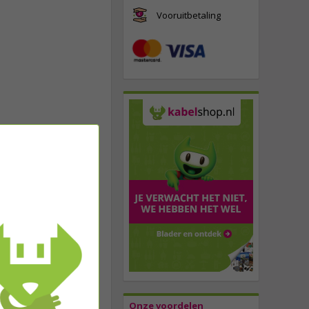
Vooruitbetaling
Onze voordelen