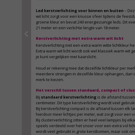
Led kerstverlichting voor binnen en buiten
– Dez
wit licht zorgt voor een knusse sfeer tijdens de feest
groene kleur en bevat 240 energiezuinige leds. Dit ex
21 meter en een verlichte lengte van 18 meter.
Kerstverlichting met extra warm wit licht
Kerstverlichting met een extra warm witte lichtkleur h
Extra warm wit licht wordt ook wel klassiek warm wit 
je kunt vergelijken met kaarslicht.
Houd er rekening mee dat dezelfde lichtkleur per merk w
meerdere strengen in dezelfde kleur ophangen, dan is
merk te kiezen.
Het verschil tussen standaard, compact of clus
Bij
standaard kerstverlichting
is de afstand tussen
centimeter. Dit type kerstverlichting wordt veel gebrui
Bij kerstverlichting compact is de afstand tussen elk la
hierdoor meer lichtjes per meter, wat zorgt voor een vo
Bij clusterverlichting zitten er heel veel lampjes bij el
speels verdeeld over het snoer voor een extra vol lichte
wordt veel gebruikt in grote kerstbomen, maar ook om