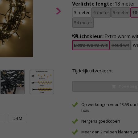
Verlichte lengte:
18 meter
3 meter
6 meter
9 meter
18
54 meter
💡Lichtkleur:
Extra warm wi
Extra warm wit
Koud wit
Wa
Tijdelijk uitverkocht
Toevoeg
Op werkdagen voor 23:59 uur 
huis
M
54 M
Nergens goedkoper!
Meer dan 2 miljoen klanten gi