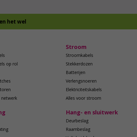
en het wel
Stroom
els
Stroomkabels
ls op rol
Stekkerdozen
Batterijen
tches
Verlengsnoeren
toren
Elektriciteitskabels
e netwerk
Alles voor stroom
ng
Hang- en sluitwerk
Deurbeslag
hting
Raambeslag