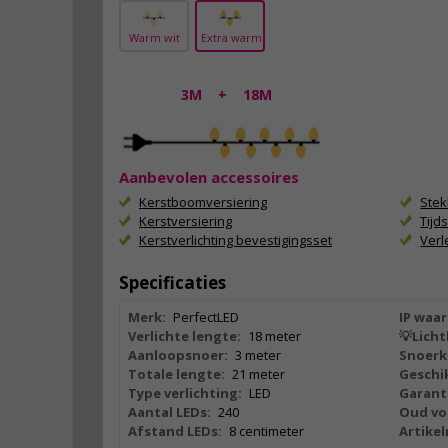
Warm wit
Extra warm
3M
+
18M
Aanbevolen accessoires
Kerstboomversiering
Ste
Kerstversiering
Tijd
Kerstverlichting bevestigingsset
Ver
Specificaties
Merk:
PerfectLED
IP waar
Verlichte lengte:
18 meter
💡Licht
Aanloopsnoer:
3 meter
Snoerk
Totale lengte:
21 meter
Geschik
Type verlichting:
LED
Garant
Aantal LEDs:
240
Oud vo
Afstand LEDs:
8 centimeter
Artike