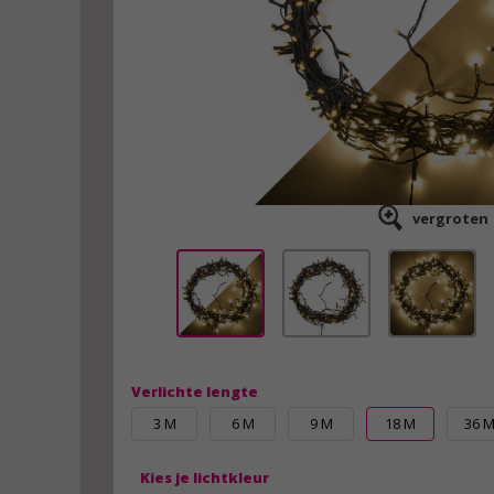
vergroten
Verlichte lengte
3 M
6 M
9 M
18 M
36 
Kies je lichtkleur