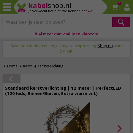
kabel
shop.nl
0
Je verwacht het niet,
we hebben het
wel
♥ Al meer dan 2 miljoen klanten!
Op werkdagen voor 23:59 uur besteld, morgen thuis!
Scoor top deals in de mega magazijn opruiming!
Shop nu
want
OP=OP!
Home
Kerst
Kerstverlichting
Standaard kerstverlichting | 12 meter | PerfectLED
(120 leds, Binnen/Buiten, Extra warm wit)