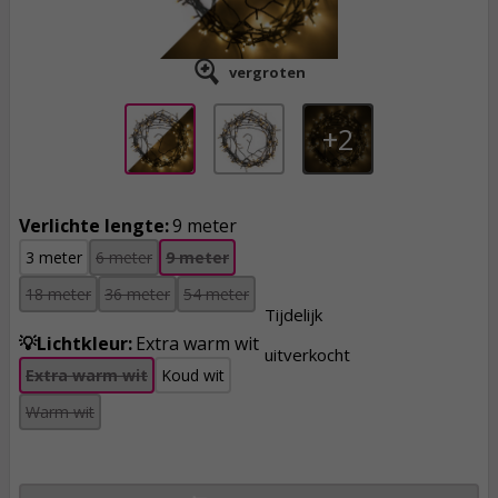
vergroten
2
Verlichte lengte:
9 meter
3 meter
6 meter
9 meter
18 meter
36 meter
54 meter
Tijdelijk
💡Lichtkleur:
Extra warm wit
uitverkocht
Extra warm wit
Koud wit
7,
95
Warm wit
incl. btw