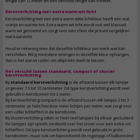
lengte van 12 meter en een verlichte lengte van 9 meter.
Kerstverlichting met extra warm wit licht
Kerstverlichting met een extra warm witte lichtkleur heeft een wat
oranje en warme tint. Extra warm wit licht wordt ook wel klassiek
warm wit genoemd en zorgt voor een sfeer die je kunt vergelijken
met kaarslicht.
Houd er rekening mee dat dezelfde lichtkleur per merk wat kan
verschillen. Wil jij meerdere strengen in dezelfde kleur ophangen,
dan is het aan te raden om altijd één merk te kiezen.
Het verschil tussen standaard, compact of cluster
kerstverlichting
Bij
standaard kerstverlichting
is de afstand tussen elk lampje
ongeveer 7.5 tot 10 centimeter. Dit type kerstverlichting wordt veel
gebruikt in kerstbomen tot 2 meter.
Bij kerstverlichting compact is de afstand tussen elk lampje 2 tot 3
centimeter. Je hebt hierdoor meer lichtjes per meter, wat zorgt voor
een voller lichteffect in de kerstboom.
Bij clusterverlichting zitten er heel veel lampjes bij elkaar geclusterd.
De lampjes zijn speels verdeeld over het snoer voor een extra vol
lichteffect. Dit type kerstverlichting wordt veel gebruikt in grote
kerstbomen, maar ook om bijvoorbeeld de regenpijp of balkonrand