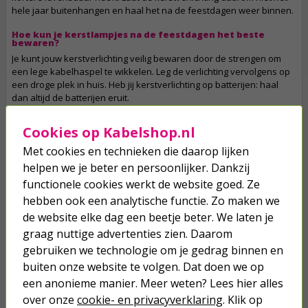
hele jaar buitenhangen en haal het na de feestdagen weer binnen.
Hoe kun je kerstlampjes na de feestdagen het beste
bewaren?
Je kunt jouw kerstverlichting veilig bewaren door de strengen om
een lege kabelhaspel te wikkelen. Leg de verlichting vervolgens op
een droge plek in huis. Heb jij kerstverlichting op batterijen: haal
dan altijd de batterijen eruit.
Eigenschappen:
Cookies op Kabelshop.nl
Merk: PerfectLED
Met cookies en technieken die daarop lijken
Standaard kerstverlichting met 120 extra warm witte leds
Verlichte lengte van 9 meter
helpen we je beter en persoonlijker. Dankzij
Aanloopsnoer van 3 meter
functionele cookies werkt de website goed. Ze
Totale lengte van 12 meter
hebben ook een analytische functie. Zo maken we
Geschikt voor binnen en buiten
de website elke dag een beetje beter. We laten je
graag nuttige advertenties zien. Daarom
*Dit product kan indien gebruikt niet meer geretourneerd worden
gebruiken we technologie om je gedrag binnen en
na de feestdagen.
buiten onze website te volgen. Dat doen we op
een anonieme manier. Meer weten? Lees hier alles
Op werkdagen voor 23:59 uur besteld, morgen in huis
over onze
cookie- en privacyverklaring
. Klik op