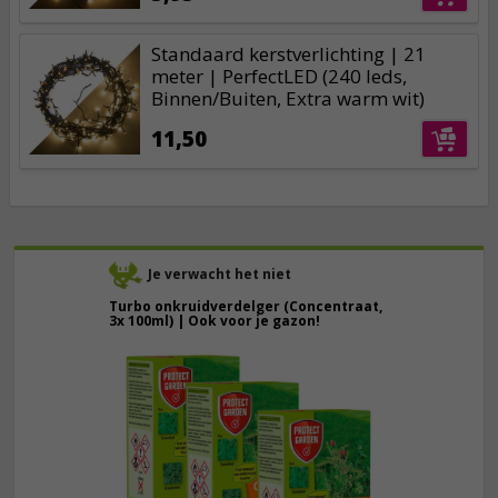
Standaard kerstverlichting | 21
meter | PerfectLED (240 leds,
Binnen/Buiten, Extra warm wit)
11,50
Je verwacht het niet
Turbo onkruidverdelger (Concentraat,
3x 100ml) | Ook voor je gazon!
43,
50
40,
89