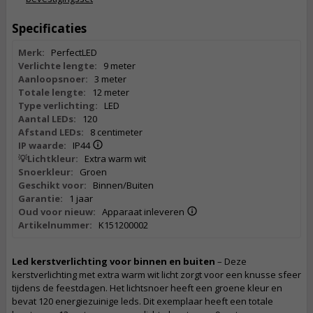
Specificaties
Merk:
PerfectLED
Verlichte lengte:
9 meter
Aanloopsnoer:
3 meter
Totale lengte:
12 meter
Type verlichting:
LED
Aantal LEDs:
120
Afstand LEDs:
8 centimeter
IP waarde:
IP44
💡Lichtkleur:
Extra warm wit
Snoerkleur:
Groen
Geschikt voor:
Binnen/Buiten
Garantie:
1 jaar
Oud voor nieuw:
Apparaat inleveren
Artikelnummer:
K151200002
Led kerstverlichting voor binnen en buiten
– Deze
kerstverlichting met extra warm wit licht zorgt voor een knusse sfeer
tijdens de feestdagen. Het lichtsnoer heeft een groene kleur en
bevat 120 energiezuinige leds. Dit exemplaar heeft een totale