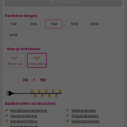
Toevoegen
Verlichte lengte
3 M
6 M
9 M
18 M
36 M
54 M
Kies je lichtkleur
Warm wit
Extra warm
3M
+
9M
Aanbevolen accessoires
Kerstboomversiering
Stekkerdozen
Kerstversiering
Tijdschakelaars
Kerstverlichting
Verlengsnoeren
bevestigingsset