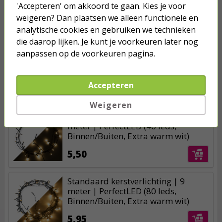
Nergens goedkoper!
'Accepteren' om akkoord te gaan. Kies je voor
weigeren? Dan plaatsen we alleen functionele en
Meer dan 2 miljoen klanten gingen je voor
analytische cookies en gebruiken we technieken
Betaal binnen 14 dagen na aankoop
die daarop lijken. Je kunt je voorkeuren later nog
aanpassen op de voorkeuren pagina.
Klanten geven Kabelshop een 9.1/10
Al 4 keer verkozen tot beste webwinkel
Accepteren
Anderen kochten ook...
Weigeren
Standaard kerstverlichting | 6
meter | PerfectLED (40 leds,
Binnen/Buiten, Extra warm wit)
5,50
Standaard kerstverlichting | 9
meter | PerfectLED (80 leds,
Binnen/Buiten, Extra warm wit)
5,95