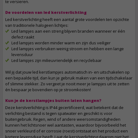
te versieren.
De voordelen van led kerstverlichting
Led kerstverlichting heeft een aantal grote voordelen ten opzichte
van traditionele halogeen lichtjes:
Led lampjes aan een streng blijven branden wanneer er één
defect raakt
Led lampjes worden minder warm en zijn dus veiliger
Led lampjes verbruiken weinig stroom en hebben een lange
levensduur
Led lampjes zijn milieuvriendelijk en recyclebaar
Wil jij dat jouw led kerstlampjes automatisch in- en uitschakelen op
een bepaalde tijd, dan kun je gebruik maken van een tijdschakelaar
of slimme stekker. Zo vergeet je nooit meer je lampjes uit te zetten
én bespaar je bovendien op je stroomkosten!
Kun je de kerstlampjes buiten laten hangen?
Deze kerstverlichting is IP44 gecertificeerd, wat betekent dat de
verlichting bestand is tegen spatwater en geschikt is voor
buitengebruik. Regen, wind of andere weersomstandigheden
kunnen het lichtsnoer wel aantasten, waardoor bijvoorbeeld het
snoer verkleurd of er corrosie (roest) ontstaat en het product een
kortere levensduur heeft. Laat de kerstverlichting daarom niet het