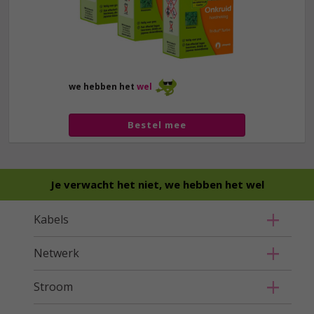
we hebben het
wel
Bestel mee
Je verwacht het niet, we hebben het wel
Kabels
Netwerk
Stroom