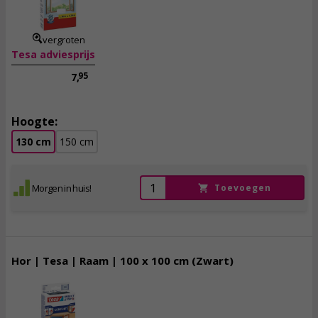
incl. btw
vergroten
Tesa adviesprijs
95
7,
Hoogte:
130 cm
150 cm
Morgen in huis!
Toevoegen
Hor | Tesa | Raam | 100 x 100 cm (Zwart)
8,
95