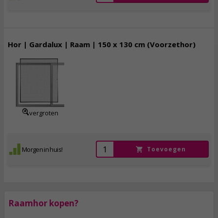
Hor | Gardalux | Raam | 150 x 130 cm (Voorzethor)
29,
95
incl. btw
vergroten
Morgen in huis!
Toevoegen
Raamhor kopen?