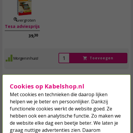
21,
incl. btw
vergroten
Tesa adviesprijs
30
39,
Morgen in huis!
Toevoegen
Cookies op Kabelshop.nl
Hor | Tesa | Raam | 130 x 150 cm (Oprolbaar, Zwart)
Met cookies en technieken die daarop lijken
helpen we je beter en persoonlijker. Dankzij
22,
functionele cookies werkt de website goed. Ze
50
hebben ook een analytische functie. Zo maken we
incl. btw
de website elke dag een beetje beter. We laten je
graag nuttige advertenties zien. Daarom
vergroten