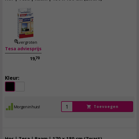
11,
95
incl. btw
vergroten
Tesa adviesprijs
70
19,
Kleur:
Morgen in huis!
Toevoegen
Hor | Tesa | Raam | 170 x 180 cm (Zwart)