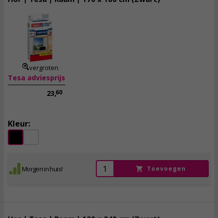
13,
95
incl. btw
vergroten
Tesa adviesprijs
60
23,
Kleur:
Morgen in huis!
Toevoegen