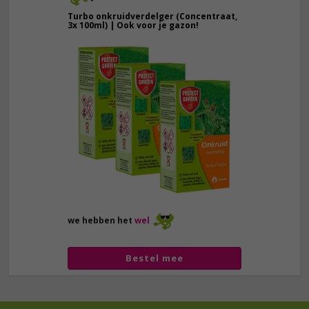
Turbo onkruidverdelger (Concentraat,
3x 100ml) | Ook voor je gazon!
43,
50
40,
89
we hebben het
wel
Bestel mee