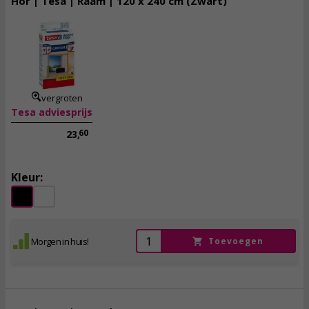
Hor | Tesa | Raam | 120 x 240 cm (Zwart)
14,
50
incl. btw
vergroten
Tesa adviesprijs
60
23,
Kleur:
Morgen in huis!
Toevoegen