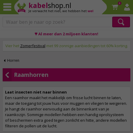
kabel
shop.nl
0
Je verwacht het niet,
we hebben het
wel
Op werkdagen voor 23:59 uur besteld, morgen thuis!
♥ Al meer dan 2 miljoen klanten!
Vier het
Zomerfestival
met 99 zonnige aanbiedingen tot 60% korting.
Horren
Raamhorren
Laat insecten niet naar binnen
Een raamhor maakt het makkelijk om frisse lucht binnen te laten,
maar de toegang tot jouw huis voor muggen en vliegen te weigeren.
Je hangt de raamhor eenvoudig aan de binnenkant van je
raamkozijn. Sommige modellen hebben een handig oprolsysteem
of beschermen extra goed tegen zonlicht en hitte, andere modellen
filteren de pollen uit de lucht.