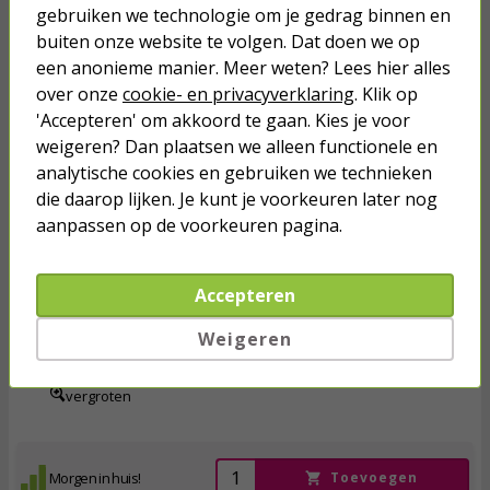
Tesa adviesprijs
gebruiken we technologie om je gedrag binnen en
buiten onze website te volgen. Dat doen we op
15
26,
een anonieme manier. Meer weten? Lees hier alles
over onze
cookie- en privacyverklaring
. Klik op
'Accepteren' om akkoord te gaan. Kies je voor
Morgen in huis!
Toevoegen
weigeren? Dan plaatsen we alleen functionele en
analytische cookies en gebruiken we technieken
die daarop lijken. Je kunt je voorkeuren later nog
aanpassen op de voorkeuren pagina.
Hor | Tesa | Raam | 4 stuks | 110 x 130 cm
Accepteren
26,
00
24,
96
Weigeren
incl. btw
vergroten
Morgen in huis!
Toevoegen