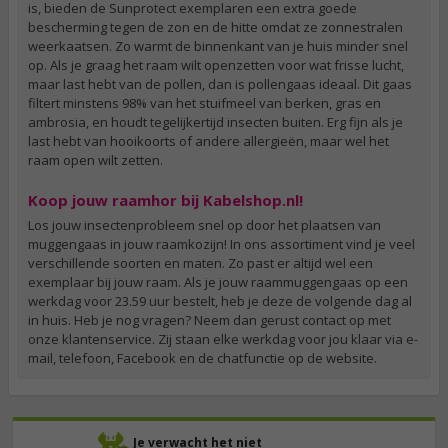
is, bieden de Sunprotect exemplaren een extra goede
bescherming tegen de zon en de hitte omdat ze zonnestralen
weerkaatsen. Zo warmt de binnenkant van je huis minder snel
op. Als je graag het raam wilt openzetten voor wat frisse lucht,
maar last hebt van de pollen, dan is pollengaas ideaal. Dit gaas
filtert minstens 98% van het stuifmeel van berken, gras en
ambrosia, en houdt tegelijkertijd insecten buiten. Erg fijn als je
last hebt van hooikoorts of andere allergieën, maar wel het
raam open wilt zetten.
Koop jouw raamhor bij Kabelshop.nl!
Los jouw insectenprobleem snel op door het plaatsen van
muggengaas in jouw raamkozijn! In ons assortiment vind je veel
verschillende soorten en maten. Zo past er altijd wel een
exemplaar bij jouw raam. Als je jouw raammuggengaas op een
werkdag voor 23.59 uur bestelt, heb je deze de volgende dag al
in huis. Heb je nog vragen? Neem dan gerust contact op met
onze klantenservice. Zij staan elke werkdag voor jou klaar via e-
mail, telefoon, Facebook en de chatfunctie op de website.
Je verwacht het niet