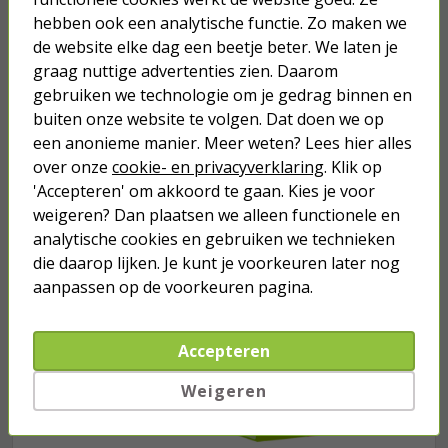
hebben ook een analytische functie. Zo maken we
13,75
de website elke dag een beetje beter. We laten je
graag nuttige advertenties zien. Daarom
gebruiken we technologie om je gedrag binnen en
buiten onze website te volgen. Dat doen we op
een anonieme manier. Meer weten? Lees hier alles
Je verwacht het niet
over onze
cookie- en privacyverklaring
. Klik op
Turbo onkruidverdelger (Concentraat,
'Accepteren' om akkoord te gaan. Kies je voor
3x 100ml) | Ook voor je gazon!
weigeren? Dan plaatsen we alleen functionele en
43,
50
analytische cookies en gebruiken we technieken
40,
89
die daarop lijken. Je kunt je voorkeuren later nog
aanpassen op de voorkeuren pagina.
Accepteren
Weigeren