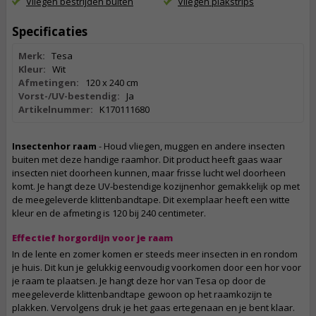
Vliegen bestrijden buiten
Vliegen plakstrips
Specificaties
Merk:
Tesa
Kleur:
Wit
Afmetingen:
120 x 240 cm
Vorst-/UV-bestendig:
Ja
Artikelnummer:
K170111680
Insectenhor raam
- Houd vliegen, muggen en andere insecten
buiten met deze handige raamhor. Dit product heeft gaas waar
insecten niet doorheen kunnen, maar frisse lucht wel doorheen
komt. Je hangt deze UV-bestendige kozijnenhor gemakkelijk op met
de meegeleverde klittenbandtape. Dit exemplaar heeft een witte
kleur en de afmeting is 120 bij 240 centimeter.
Effectief horgordijn voor je raam
In de lente en zomer komen er steeds meer insecten in en rondom
je huis. Dit kun je gelukkig eenvoudig voorkomen door een hor voor
je raam te plaatsen. Je hangt deze hor van Tesa op door de
meegeleverde klittenbandtape gewoon op het raamkozijn te
plakken. Vervolgens druk je het gaas ertegenaan en je bent klaar.