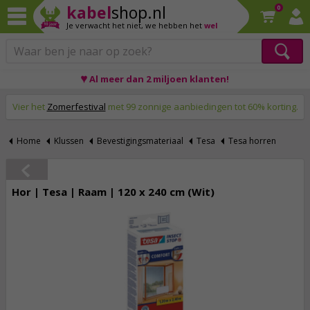
kabel
shop.nl
0
Je verwacht het niet,
we hebben het
wel
♥ Al meer dan 2 miljoen klanten!
Op werkdagen voor 23:59 uur besteld, morgen thuis!
Vier het
Zomerfestival
met 99 zonnige aanbiedingen tot 60% korting.
Home
Klussen
Bevestigingsmateriaal
Tesa
Tesa horren
Hor | Tesa | Raam | 120 x 240 cm (Wit)