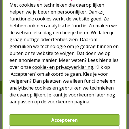
Met cookies en technieken die daarop lijken
helpen we je beter en persoonlijker. Dankzij
functionele cookies werkt de website goed. Ze
hebben ook een analytische functie. Zo maken we
de website elke dag een beetje beter. We laten je
graag nuttige advertenties zien. Daarom
gebruiken we technologie om je gedrag binnen en
we hebben het
wel
buiten onze website te volgen. Dat doen we op
een anonieme manier. Meer weten? Lees hier alles
Bestel mee
over onze
cookie- en privacyverklaring
. Klik op
'Accepteren' om akkoord te gaan. Kies je voor
weigeren? Dan plaatsen we alleen functionele en
analytische cookies en gebruiken we technieken
Je verwacht het niet, we hebben het wel
die daarop lijken. Je kunt je voorkeuren later nog
aanpassen op de voorkeuren pagina.
Kabels
Netwerk
Accepteren