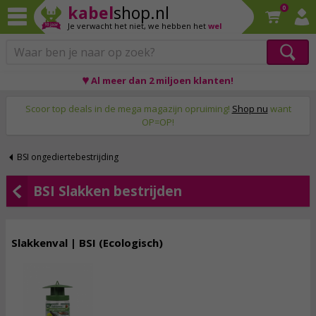
kabel
shop.nl
0
Je verwacht het niet,
we hebben het
wel
♥ Al meer dan 2 miljoen klanten!
Op werkdagen voor 23:59 uur besteld, morgen thuis!
Scoor top deals in de mega magazijn opruiming!
Shop nu
want
OP=OP!
BSI ongediertebestrijding
BSI Slakken bestrijden
Slakkenval | BSI (Ecologisch)
8,
95
incl. btw