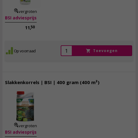
vergroten
BSI adviesprijs
50
11,
Op voorraad
Toevoegen
Slakkenkorrels | BSI | 400 gram (400 m²)
8,
50
incl. btw
vergroten
BSI adviesprijs