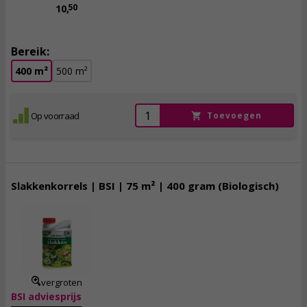
50
10,
Bereik:
400 m²
500 m²
Op voorraad
Toevoegen
Slakkenkorrels | BSI | 75 m² | 400 gram (Biologisch)
8,
25
incl. btw
vergroten
BSI adviesprijs