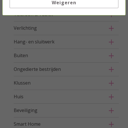
Stroom
Weigeren
Telefoon & Tablet
Verlichting
Hang- en sluitwerk
Buiten
Ongedierte bestrijden
Klussen
Huis
Beveiliging
Smart Home