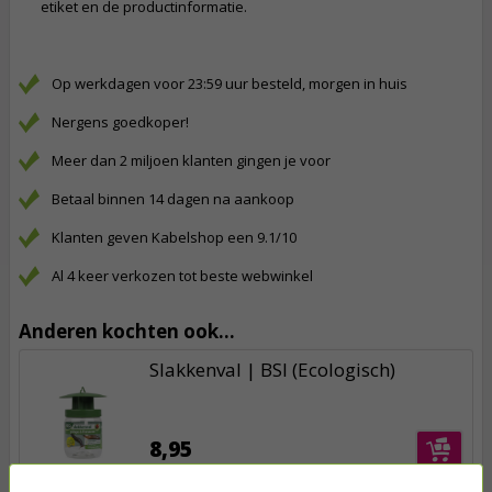
etiket en de productinformatie.
Op werkdagen voor 23:59 uur besteld, morgen in huis
Nergens goedkoper!
Meer dan 2 miljoen klanten gingen je voor
Betaal binnen 14 dagen na aankoop
Klanten geven Kabelshop een 9.1/10
Al 4 keer verkozen tot beste webwinkel
Anderen kochten ook...
Slakkenval | BSI (Ecologisch)
8,95