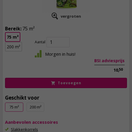
vergroten
Bereik:
75 m²
8,
25
75 m²
incl. btw
Aantal
200 m²
Morgen in huis!
BSI adviesprijs
50
10,
Toevoegen
Geschikt voor
75 m²
200 m²
Aanbevolen accessoires
Slakkenkorrels