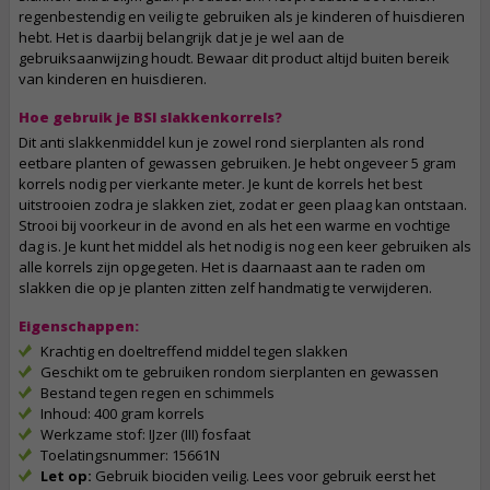
regenbestendig en veilig te gebruiken als je kinderen of huisdieren
hebt. Het is daarbij belangrijk dat je je wel aan de
gebruiksaanwijzing houdt. Bewaar dit product altijd buiten bereik
van kinderen en huisdieren.
Hoe gebruik je BSI slakkenkorrels?
Dit anti slakkenmiddel kun je zowel rond sierplanten als rond
eetbare planten of gewassen gebruiken. Je hebt ongeveer 5 gram
korrels nodig per vierkante meter. Je kunt de korrels het best
uitstrooien zodra je slakken ziet, zodat er geen plaag kan ontstaan.
Strooi bij voorkeur in de avond en als het een warme en vochtige
dag is. Je kunt het middel als het nodig is nog een keer gebruiken als
alle korrels zijn opgegeten. Het is daarnaast aan te raden om
slakken die op je planten zitten zelf handmatig te verwijderen.
Eigenschappen:
Krachtig en doeltreffend middel tegen slakken
Geschikt om te gebruiken rondom sierplanten en gewassen
Bestand tegen regen en schimmels
Inhoud: 400 gram korrels
Werkzame stof: IJzer (III) fosfaat
Toelatingsnummer: 15661N
Let op:
Gebruik biociden veilig. Lees voor gebruik eerst het