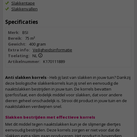
Slakkentape
Slakkenvallen
Specificaties
Merk:
BSI
Bereik:
75 m²
Gewicht:
400 gram
Extra info:
Veiligheidsinformatie
Toelating:
NL
Artikelnummer:
K170111889
Anti slakken korrels
- Heb jij last van slakken in jouw tuin? Dankzij
deze biologische slakkenkorrels kun jij snel en eenvoudig de
naaktslakken bestrijden in jouw tuin. De korrels bevatten
ijzerfosfaat, een dodelijk middel voor slakken, dat voor andere
dieren geheel onschadelijk is. Strooi dit product in jouw tuin en de
naaktslakken verdwijnen snel.
Slakken bestrijden met effectieve korrels
Met dit middel tegen naaktslakken kun je de slijmerige diertjes
eenvoudig bestrijden. Deze korrels zorgen er niet voor dat de
slakken extra slijm gaan produceren. Het product is bovendien