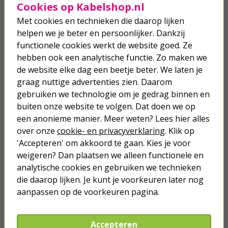
Cookies op Kabelshop.nl
Mierenpoeder | Protect Garden |
Fastion | 250 gram (Buiten)
Met cookies en technieken die daarop lijken
helpen we je beter en persoonlijker. Dankzij
14,25
functionele cookies werkt de website goed. Ze
hebben ook een analytische functie. Zo maken we
de website elke dag een beetje beter. We laten je
Slakkenkorrels | BSI | 200 m² | 1 kg
graag nuttige advertenties zien. Daarom
(Biologisch)
gebruiken we technologie om je gedrag binnen en
buiten onze website te volgen. Dat doen we op
14,95
een anonieme manier. Meer weten? Lees hier alles
over onze
cookie- en privacyverklaring
. Klik op
'Accepteren' om akkoord te gaan. Kies je voor
weigeren? Dan plaatsen we alleen functionele en
analytische cookies en gebruiken we technieken
Je verwacht het niet
die daarop lijken. Je kunt je voorkeuren later nog
Turbo onkruidverdelger (Concentraat,
aanpassen op de voorkeuren pagina.
3x 100ml) | Ook voor je gazon!
43,
50
40,
89
Accepteren