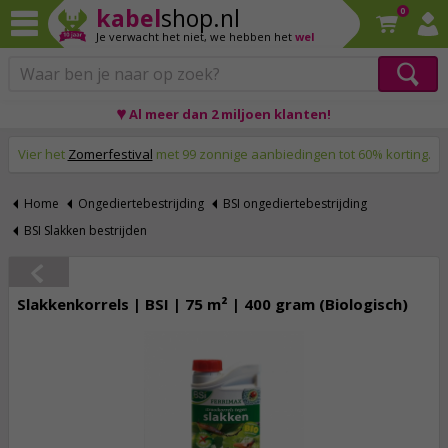
kabel
shop.nl
0
Je verwacht het niet,
we hebben het
wel
♥ Al meer dan 2 miljoen klanten!
Op werkdagen voor 23:59 uur besteld, morgen thuis!
Vier het
Zomerfestival
met 99 zonnige aanbiedingen tot 60% korting.
Home
Ongediertebestrijding
BSI ongediertebestrijding
BSI Slakken bestrijden
Slakkenkorrels | BSI | 75 m² | 400 gram (Biologisch)