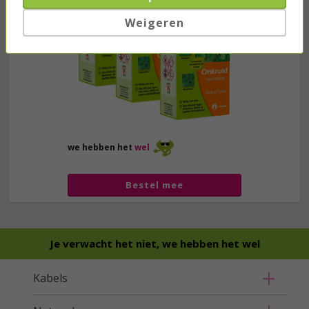
Weigeren
we hebben het
wel
Bestel mee
Je verwacht het niet, we hebben het wel
Kabels