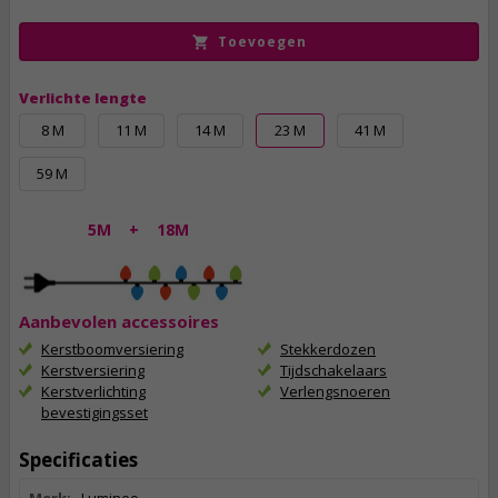
Toevoegen
Verlichte lengte
8 M
11 M
14 M
23 M
41 M
59 M
5M
+
18M
Aanbevolen accessoires
Kerstboomversiering
Stekkerdozen
Kerstversiering
Tijdschakelaars
Kerstverlichting
Verlengsnoeren
bevestigingsset
Specificaties