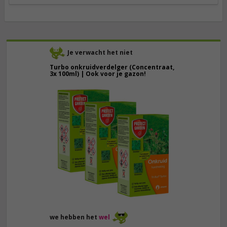
Je verwacht het niet
Turbo onkruidverdelger (Concentraat,
3x 100ml) | Ook voor je gazon!
43,
50
40,
89
we hebben het
wel