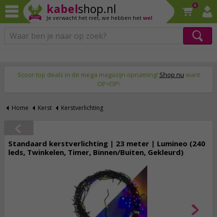
kabel
shop.nl
0
Je verwacht het niet,
we hebben het
wel
Op werkdagen voor 23:59 uur besteld, morgen thuis!
♥ Al meer dan 2 miljoen klanten!
Scoor top deals in de mega magazijn opruiming!
Shop nu
want
OP=OP!
Home
Kerst
Kerstverlichting
Standaard kerstverlichting | 23 meter | Lumineo (240
leds, Twinkelen, Timer, Binnen/Buiten, Gekleurd)