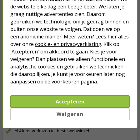
Standaard kerstverlichting met 240 gekleurde leds
de website elke dag een beetje beter. We laten je
Met 8 twinkel functies
Verlichte lengte van 18 meter
graag nuttige advertenties zien. Daarom
Aanloopsnoer van 5 meter
gebruiken we technologie om je gedrag binnen en
Totale lengte van 23 meter
buiten onze website te volgen. Dat doen we op
Geschikt voor binnen en buiten
een anonieme manier. Meer weten? Lees hier alles
Met timer
over onze
cookie- en privacyverklaring
. Klik op
'Accepteren' om akkoord te gaan. Kies je voor
*Dit product kan indien gebruikt niet meer geretourneerd worden
weigeren? Dan plaatsen we alleen functionele en
na de feestdagen.
analytische cookies en gebruiken we technieken
die daarop lijken. Je kunt je voorkeuren later nog
Op werkdagen voor 23:59 uur besteld, morgen in huis
aanpassen op de voorkeuren pagina.
Nergens goedkoper!
Meer dan 2 miljoen klanten gingen je voor
Accepteren
Betaal binnen 14 dagen na aankoop
Weigeren
Klanten geven Kabelshop een 9.1/10
Al 4 keer verkozen tot beste webwinkel