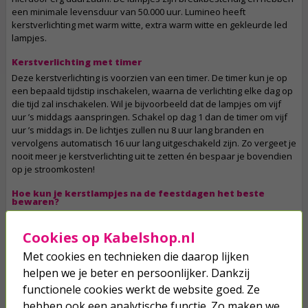
een minimale levensduur van 50.000 uur. Lumineo heeft
kerstverlichting met warm witte, extra warm witte en gekleurde led
lampjes.
Kerstverlichting met timer
Deze kerstverlichting is voorzien van een timer. De timer kun je op
een bepaald tijdstip inschakelen, waarna de verlichting elke dag op
die tijd zal inschakelen. Wil je bijvoorbeeld dat de lampjes om vijf
uur ’s middags aanspringen. Schakel op dag 1 dan de timer om vijf
uur ’s middags in. De lichtjes zullen nu 8 uur lang branden en
vervolgens automatisch 16 uur lang uitgeschakeld zijn. Zo vergeet je
nooit meer je kerstverlichting uit te zetten én bespaar je bovendien
op je stroomkosten!
Hoe kun je kerstlampjes na de feestdagen het beste
bewaren?
Je kunt jouw kerstverlichting veilig bewaren door de strengen om
een lege kabelhaspel te wikkelen. Leg de verlichting vervolgens op
Cookies op Kabelshop.nl
een droge plek in huis. Heb jij kerstverlichting op batterijen: haal
Met cookies en technieken die daarop lijken
dan altijd de batterijen eruit.
helpen we je beter en persoonlijker. Dankzij
Eigenschappen:
functionele cookies werkt de website goed. Ze
Merk: Lumineo
hebben ook een analytische functie. Zo maken we