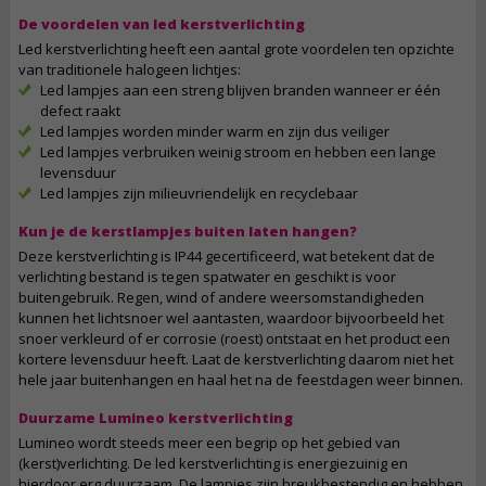
De voordelen van led kerstverlichting
Led kerstverlichting heeft een aantal grote voordelen ten opzichte
van traditionele halogeen lichtjes:
Led lampjes aan een streng blijven branden wanneer er één
defect raakt
Led lampjes worden minder warm en zijn dus veiliger
Led lampjes verbruiken weinig stroom en hebben een lange
levensduur
Led lampjes zijn milieuvriendelijk en recyclebaar
Kun je de kerstlampjes buiten laten hangen?
Deze kerstverlichting is IP44 gecertificeerd, wat betekent dat de
verlichting bestand is tegen spatwater en geschikt is voor
buitengebruik. Regen, wind of andere weersomstandigheden
kunnen het lichtsnoer wel aantasten, waardoor bijvoorbeeld het
snoer verkleurd of er corrosie (roest) ontstaat en het product een
kortere levensduur heeft. Laat de kerstverlichting daarom niet het
hele jaar buitenhangen en haal het na de feestdagen weer binnen.
Duurzame Lumineo kerstverlichting
Lumineo wordt steeds meer een begrip op het gebied van
(kerst)verlichting. De led kerstverlichting is energiezuinig en
hierdoor erg duurzaam. De lampjes zijn breukbestendig en hebben