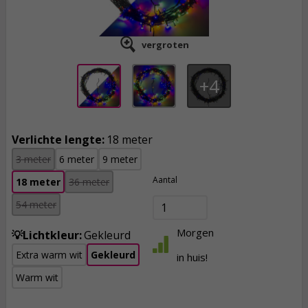
vergroten
4
Verlichte lengte:
18 meter
3 meter
6 meter
9 meter
Aantal
18 meter
36 meter
54 meter
Morgen
💡Lichtkleur:
Gekleurd
Extra warm wit
Gekleurd
in huis!
8,
95
Warm wit
incl. btw