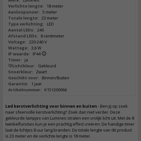
Merk:
Lumineo
Verlichte lengte:
18 meter
Aanloopsnoer:
5 meter
Totale lengte:
23 meter
Type verlichting:
LED
Aantal LEDs:
240
Afstand LEDs:
8 centimeter
Voltage:
220-240 V
Wattage:
3,6 W
IP waarde:
IP44
Timer:
ja
💡Lichtkleur:
Gekleurd
Snoerkleur:
Zwart
Geschikt voor:
Binnen/Buiten
Garantie:
1 jaar
Artikelnummer:
K151200066
Led kerstverlichting voor binnen en buiten
- Ben jij op zoek
naar sfeervolle kerstverlichting? Zoek dan niet verder. Deze
gekleurde lampjes van Lumineo stralen een vrolijk licht uit. Met de 8
twinkelfuncties kun je een prachtig effect creëren. De handige timer
laat de lichtjes 8 uur lang branden. De totale lengte van dit product
is 23 meter en de verlichte lengte is 18 meter.