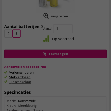
vergroten
Aantal batterijen:
3
Aantal
15,
50
2
3
Op voorraad
incl. btw
Toevoegen
Aanbevolen accessoires
Verlengsnoeren
Stekkerdozen
Tijdschakelaar
Specificaties
Merk:
Konstsmide
Kleur:
Meerkleurig
Aanloopsnoer:
3 meter