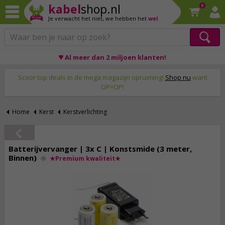
kabel
shop.nl
0
Je verwacht het niet,
we hebben het
wel
♥ Al meer dan 2 miljoen klanten!
Op werkdagen voor 23:59 uur besteld, morgen thuis!
Scoor top deals in de mega magazijn opruiming!
Shop nu
want
OP=OP!
Home
Kerst
Kerstverlichting
Batterijvervanger | 3x C | Konstsmide (3 meter,
Binnen)
★Premium kwaliteit★