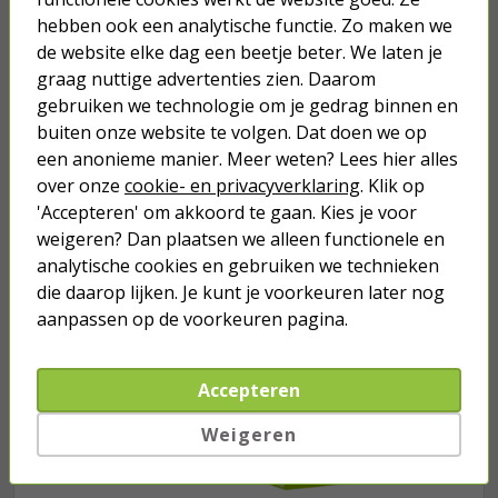
hebben ook een analytische functie. Zo maken we
7,95
de website elke dag een beetje beter. We laten je
graag nuttige advertenties zien. Daarom
gebruiken we technologie om je gedrag binnen en
buiten onze website te volgen. Dat doen we op
een anonieme manier. Meer weten? Lees hier alles
Je verwacht het niet
over onze
cookie- en privacyverklaring
. Klik op
Turbo onkruidverdelger (Concentraat,
'Accepteren' om akkoord te gaan. Kies je voor
3x 100ml) | Ook voor je gazon!
weigeren? Dan plaatsen we alleen functionele en
43,
50
analytische cookies en gebruiken we technieken
40,
89
die daarop lijken. Je kunt je voorkeuren later nog
aanpassen op de voorkeuren pagina.
Accepteren
Weigeren