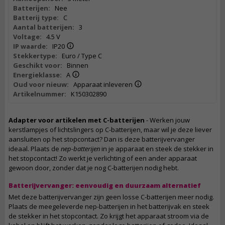
Batterijen:
Nee
Batterij type:
C
Aantal batterijen:
3
Voltage:
4.5 V
IP waarde:
IP20
Stekkertype:
Euro / Type C
Geschikt voor:
Binnen
Energieklasse:
A
Oud voor nieuw:
Apparaat inleveren
Artikelnummer:
K150302890
Adapter voor artikelen met C-batterijen
- Werken jouw
kerstlampjes of lichtslingers op C-batterijen, maar wil je deze liever
aansluiten op het stopcontact? Dan is deze batterijvervanger
ideaal. Plaats de
nep-batterijen
in je apparaat en steek de stekker in
het stopcontact! Zo werkt je verlichting of een ander apparaat
gewoon door, zonder dat je nog C-batterijen nodig hebt.
Batterijvervanger: eenvoudig en duurzaam alternatief
Met deze batterijvervanger zijn geen losse C-batterijen meer nodig.
Plaats de meegeleverde nep-batterijen in het batterijvak en steek
de stekker in het stopcontact. Zo krijgt het apparaat stroom via de