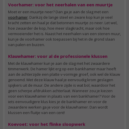
Voorhamer: voor het neerhalen van een muurtje
Moet er een muurtje neer? Dan ga je aan de slag met een
voorhamer
. Dankzij de lange steel en zware kop kun je veel
kracht zetten en haal je dat betonnen muurtje zo neer. Let wel,
hoe zwaarder de kop, hoe meer slagkracht, maar ook hoe
vermoeiender het is. Naast het neerhalen van een stenen muur,
kun je de voorhamer ook toepassen bij het in de grond slaan
van palen en buizen.
Klauwhamer: voor al de professionele klussen
Met de klauwhamer kun je aan de slag met het zwaardere
timmerwerk. De hamer lijkt erg op een bankhamer maar heeft
aan de achterzijde een platte v-vormige groef, ook wel de klauw
genoemd. Met deze klauw haal je eenvoudig krom geslagen
spijkers uit de muur. De andere zijde is wat bol, waardoor het
geen scherpe afdrukken achterlaat. Wanneer zou je kiezen
voor een klauwhamer in plaats van een bankhamer? Voor de
iets eenvoudigere klus kies je de bankhamer en voor de
zwaardere werken ga je voor de klauwhamer. Dan wordt
klussen een fluitje van een cent!
Koevoet: voor het flinke sloopwerk