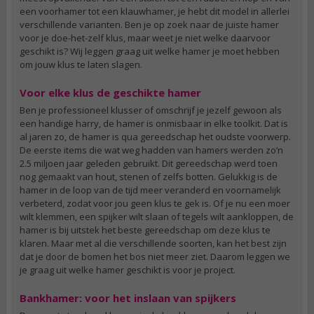
een voorhamer tot een klauwhamer, je hebt dit model in allerlei
verschillende varianten. Ben je op zoek naar de juiste hamer
voor je doe-het-zelf klus, maar weet je niet welke daarvoor
geschikt is? Wij leggen graag uit welke hamer je moet hebben
om jouw klus te laten slagen.
Voor elke klus de geschikte hamer
Ben je professioneel klusser of omschrijf je jezelf gewoon als
een handige harry, de hamer is onmisbaar in elke toolkit. Dat is
al jaren zo, de hamer is qua gereedschap het oudste voorwerp.
De eerste items die wat weg hadden van hamers werden zo’n
2.5 miljoen jaar geleden gebruikt. Dit gereedschap werd toen
nog gemaakt van hout, stenen of zelfs botten. Gelukkig is de
hamer in de loop van de tijd meer veranderd en voornamelijk
verbeterd, zodat voor jou geen klus te gek is. Of je nu een moer
wilt klemmen, een spijker wilt slaan of tegels wilt aankloppen, de
hamer is bij uitstek het beste gereedschap om deze klus te
klaren. Maar met al die verschillende soorten, kan het best zijn
dat je door de bomen het bos niet meer ziet. Daarom leggen we
je graag uit welke hamer geschikt is voor je project.
Bankhamer: voor het inslaan van spijkers