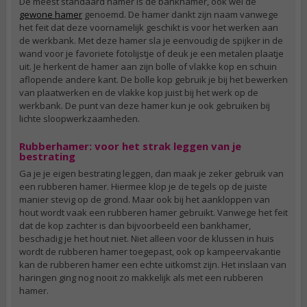
De meest standaard hamer is de bankhamer, ook wel de
gewone hamer
genoemd. De hamer dankt zijn naam vanwege
het feit dat deze voornamelijk geschikt is voor het werken aan
de werkbank. Met deze hamer sla je eenvoudig de spijker in de
wand voor je favoriete fotolijstje of deuk je een metalen plaatje
uit. Je herkent de hamer aan zijn bolle of vlakke kop en schuin
aflopende andere kant. De bolle kop gebruik je bij het bewerken
van plaatwerken en de vlakke kop juist bij het werk op de
werkbank. De punt van deze hamer kun je ook gebruiken bij
lichte sloopwerkzaamheden.
Rubberhamer: voor het strak leggen van je
bestrating
Ga je je eigen bestrating leggen, dan maak je zeker gebruik van
een rubberen hamer. Hiermee klop je de tegels op de juiste
manier stevig op de grond. Maar ook bij het aankloppen van
hout wordt vaak een rubberen hamer gebruikt. Vanwege het feit
dat de kop zachter is dan bijvoorbeeld een bankhamer,
beschadig je het hout niet. Niet alleen voor de klussen in huis
wordt de rubberen hamer toegepast, ook op kampeervakantie
kan de rubberen hamer een echte uitkomst zijn. Het inslaan van
haringen ging nog nooit zo makkelijk als met een rubberen
hamer.