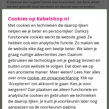
Er bestaat een negatief beeld over koevoeten, dat deze alleen
worden gebruikt door inbrekers om deuren open te breken.
Maar een koevoet, ook wel een breekijzer genoemd, is voor
veel meer goede dingen te gebruiken. Dit gereedschap werkt via
Cookies op Kabelshop.nl
een hefboom-techniek en wordt veelal gebruikt om dingen open
Met cookies en technieken die daarop lijken
te wrikken. Maar ook spijkers en nagels worden door middel
van een koevoet eenvoudig uit hout getrokken. Leuk weetje,
helpen we je beter en persoonlijker. Dankzij
een koevoet wordt zo genoemd omdat de V-vormige groef erg
functionele cookies werkt de website goed. Ze
lijkt op de poot van een koe.
hebben ook een analytische functie. Zo maken we
de website elke dag een beetje beter. We laten je
Ruim assortiment gereedschap bij Kabelshop.nl
graag nuttige advertenties zien. Daarom
Moet er een schilderijtje aan de muur of moet er juist een muur
plat? Sla dan je slag met een hamer. Bij Kabelshop.nl vind je een
gebruiken we technologie om je gedrag binnen en
groot aanbod handgereedschap voor elke klus. Wil je dit
buiten onze website te volgen. Dat doen we op
weekend aan de slag gaan? Bestel dan op werkdagen voor
een anonieme manier. Meer weten? Lees hier alles
23.59 uur, dan heb je je bestelling de volgende dag in huis. Zou
over onze
cookie- en privacyverklaring
. Klik op
je toch nog meer informatie willen? Onze klantenservice kan je
voorzien van advies, zodat jij aan de slag kan gaan. Ze helpen
'Accepteren' om akkoord te gaan. Kies je voor
je graag verder via e-mail, telefoon, Facebook en de chatfunctie
weigeren? Dan plaatsen we alleen functionele en
op onze website.
analytische cookies en gebruiken we technieken
die daarop lijken. Je kunt je voorkeuren later nog
aanpassen op de voorkeuren pagina.