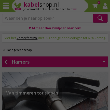
kabel
shop.nl
0
Je verwacht het niet,
we hebben het
wel
♥ Al meer dan 2 miljoen klanten!
Op werkdagen voor 23:59 uur besteld, morgen thuis!
Vier het
Zomerfestival
met 99 zonnige aanbiedingen tot 60% korting.
Handgereedschap
Hamers
Van timmeren tot slopen