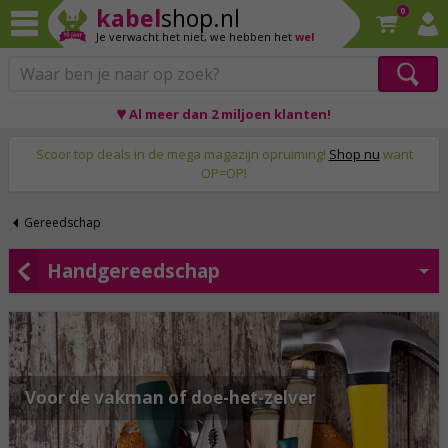
kabel
shop.nl
0
Je verwacht het niet,
we hebben het
wel
♥ Al meer dan 2 miljoen klanten!
Op werkdagen voor 23:59 uur besteld, morgen thuis!
Scoor top deals in de mega magazijn opruiming!
Shop nu
want
OP=OP!
Gereedschap
Handgereedschap
Voor de vakman of doe-het-zelver