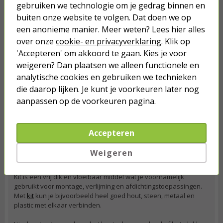
gebruiken we technologie om je gedrag binnen en
bijvoorbeeld makkelijker een verdieping kunt overbruggen.
buiten onze website te volgen. Dat doen we op
Meetapparatuur: afstand meten en kabels testen
een anonieme manier. Meer weten? Lees hier alles
over onze
cookie- en privacyverklaring
. Klik op
Met een meetlint of
rolmaat
kun jij heel eenvoudig ruimtes of
producten opmeten. Dit type meetapparatuur mag daarom niet
'Accepteren' om akkoord te gaan. Kies je voor
ontbreken in jouw gereedschapskist. Zo kun je namelijk vooral
weigeren? Dan plaatsen we alleen functionele en
bepalen of dat meubel wat jij op het oog hebt wel op die ene
analytische cookies en gebruiken we technieken
plek past.
die daarop lijken. Je kunt je voorkeuren later nog
Daarnaast is er
meetapparatuur
om te controleren of een kabel
aanpassen op de voorkeuren pagina.
op de juiste manier werkt. Heb jij bijvoorbeeld zelf de
connectoren op jouw netwerkkabel gezet. Dan kun je met een
kabeltester contoleren of dit op de juiste manier gelukt is. Ook
Accepteren
kun je zo controleren of een kabel nog werkt en eenvoudig een
defecte kabel uit een hele brei kabels vissen.
Weigeren
Lijm of kit: wanneer gebruik je wat?
Kit is een vrij dik en vloeibaar middel wat je voornamelijk
gebruikt voor montage, verlijming en afdichtingstoepassingen.
Met
kit
kun je bijvoorbeeld heel goed hout, steen, metaal en
plastic met elkaar verbinden.