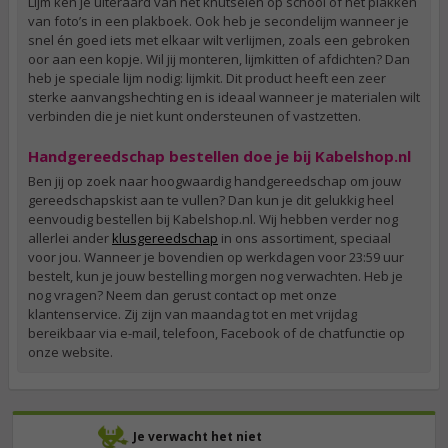
Lijm ken je uiteraard van het knutselen op school of het plakken
van foto’s in een plakboek. Ook heb je secondelijm wanneer je
snel én goed iets met elkaar wilt verlijmen, zoals een gebroken
oor aan een kopje. Wil jij monteren, lijmkitten of afdichten? Dan
heb je speciale lijm nodig: lijmkit. Dit product heeft een zeer
sterke aanvangshechting en is ideaal wanneer je materialen wilt
verbinden die je niet kunt ondersteunen of vastzetten.
Handgereedschap bestellen doe je bij Kabelshop.nl
Ben jij op zoek naar hoogwaardig handgereedschap om jouw
gereedschapskist aan te vullen? Dan kun je dit gelukkig heel
eenvoudig bestellen bij Kabelshop.nl. Wij hebben verder nog
allerlei ander
klusgereedschap
in ons assortiment, speciaal
voor jou. Wanneer je bovendien op werkdagen voor 23:59 uur
bestelt, kun je jouw bestelling morgen nog verwachten. Heb je
nog vragen? Neem dan gerust contact op met onze
klantenservice. Zij zijn van maandag tot en met vrijdag
bereikbaar via e-mail, telefoon, Facebook of de chatfunctie op
onze website.
Je verwacht het niet