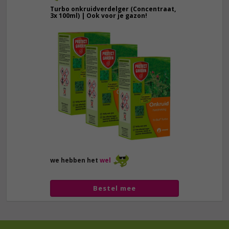
Turbo onkruidverdelger (Concentraat,
3x 100ml) | Ook voor je gazon!
43,
50
40,
89
we hebben het
wel
Bestel mee