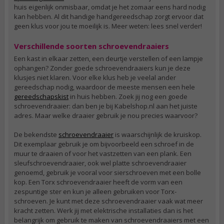
huis eigenlijk onmisbaar, omdat je het zomaar eens hard nodig
kan hebben. Al dit handige handgereedschap zorgt ervoor dat
geen klus voor jou te moeilijk is. Meer weten: lees snel verder!
Verschillende soorten schroevendraaiers
Een kast in elkaar zetten, een deurtje verstellen of een lampje
ophangen? Zonder goede schroevendraaiers kun je deze
klusjes niet klaren. Voor elke klus heb je veelal ander
gereedschap nodig, waardoor de meeste mensen een hele
gereedschapskist
in huis hebben. Zoek jij nog een goede
schroevendraaier: dan ben je bij Kabelshop.nl aan het juiste
adres. Maar welke draaier gebruik je nou precies waarvoor?
De bekendste
schroevendraaier
is waarschijnlijk de kruiskop.
Dit exemplaar gebruik je om bijvoorbeeld een schroef in de
muur te draaien of voor het vastzetten van een plank. Een
sleufschroevendraaier, ook wel platte schroevendraaier
genoemd, gebruik je vooral voor sierschroeven met een bolle
kop. Een Torx schroevendraaier heeft de vorm van een
zespuntige ster en kun je alleen gebruiken voor Torx-
schroeven. Je kunt met deze schroevendraaier vaak wat meer
kracht zetten. Werk jij met elektrische installaties dan is het
belangrijk om gebruik te maken van schroevendraaiers met een