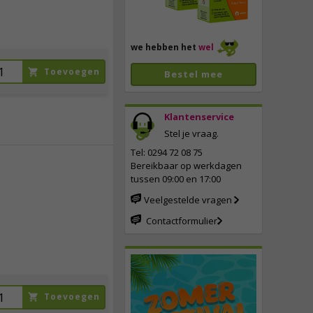
we hebben het
wel
Toevoegen
Bestel mee
Klantenservice
Stel je vraag.
Tel: 0294 72 08 75
Bereikbaar op werkdagen
tussen 09:00 en 17:00
8,
50
Veelgestelde vragen
incl. btw
Contactformulier
Toevoegen