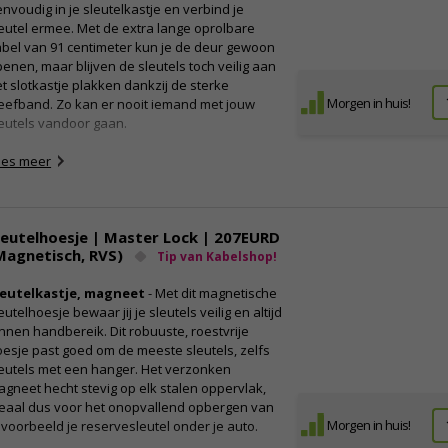
nvoudig in je sleutelkastje en verbind je
eutel ermee. Met de extra lange oprolbare
bel van 91 centimeter kun je de deur gewoon
enen, maar blijven de sleutels toch veilig aan
t slotkastje plakken dankzij de sterke
Morgen in huis!
eefband. Zo kan er nooit iemand met jouw
eutels vandoor gaan.
escherm je sleutel met sleutelriem
ees meer
ng dat de sleutels uit je sleutelkastje per
ngeluk worden meegenomen waardoor je een
lgende keer echt voor een dichte deur staat?
leutelhoesje | Master Lock | 207EURD
et deze Master Lock 5490EURD sleutelriem
Magnetisch, RVS)
et je zeker dat de sleutel ook in het
Tip van Kabelshop!
eutelkluisje blijft zitten. De kabel heeft een
leutelkastje, magneet
- Met dit magnetische
ngte van 91 centimeter. Hiermee kun je de
eutelhoesje bewaar jij je sleutels veilig en altijd
eur openen vanaf diverse draagbare en muur
nnen handbereik. Dit robuuste, roestvrije
ebonden plekken. De 3.1 centimeter brede
esje past goed om de meeste sleutels, zelfs
astic behuizing past perfect bij de Master Lock
eutels met een hanger. Het verzonken
lect Access-modellen, behalve de 5406, 5422
gneet hecht stevig op elk stalen oppervlak,
 5423. Het werkt heel eenvoudig, je plakt de
deaal dus voor het onopvallend opbergen van
huizing ín het sleutelkluisje en maakt je
Morgen in huis!
jvoorbeeld je reservesleutel onder je auto.
eutel vast aan de staalkabel. Telkens wanneer
 het kluisje opent, haal je de sleutel eruit om