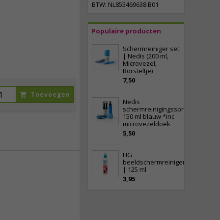
BTW: NL855469638.B01
35,
50
incl. btw
Populaire producten
Schermreiniger set
| Nedis (200 ml,
Microvezel,
Borsteltje)
7,50
Toevoegen
Nedis
schermreinigingsspray
150 ml blauw *inc
microvezeldoek
5,50
HG
beeldschermreiniger
| 125 ml
34,
3,95
50
incl. btw