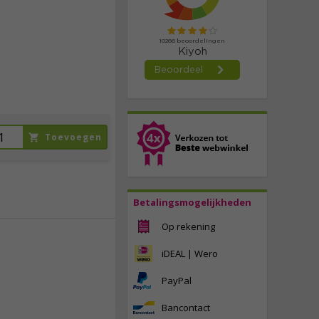
27,
95
incl. btw
Toevoegen
Betalingsmogelijkheden
Op rekening
iDEAL | Wero
29,
50
PayPal
incl. btw
Bancontact