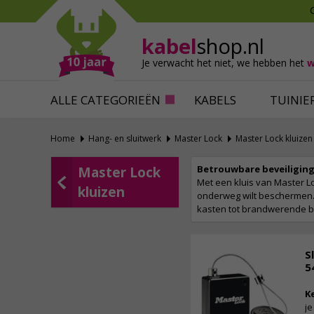
Mollen verjagen
Verfbenodigdhede
Slakken bestrijden
Behangbenodigdh
kabel
shop.nl
Katten verjagen
Ventilatie
Je verwacht het niet,
we hebben het
w
Alles tegen ongedierte
Alles voor je klus
ALLE CATEGORIEËN
KABELS
TUINIE
Home
Hang- en sluitwerk
Master Lock
Master Lock kluizen
Betrouwbare beveiliging
Master Lock
Met een kluis van Master Lo
kluizen
onderweg wilt beschermen. 
kasten tot brandwerende bo
S
5
K
je