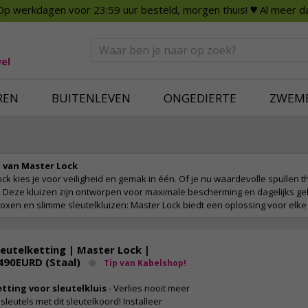
Op werkdagen voor 23:59 uur besteld, morgen thuis!
♥ Al meer da
n
Smart Home
Slimme beveili
eden
Huishouden
Beveiligingsca
Deurbellen
Dummy beveili
el
Alles voor in huis
Alle beveiliging
REN
BUITENLEVEN
ONGEDIERTE
ZWEM
 van Master Lock
ck kies je voor veiligheid en gemak in één. Of je nu waardevolle spullen t
Deze kluizen zijn ontworpen voor maximale bescherming en dagelijks geb
xen en slimme sleutelkluizen: Master Lock biedt een oplossing voor elke s
leutelketting | Master Lock |
490EURD (Staal)
Tip van Kabelshop!
etting voor sleutelkluis
- Verlies nooit meer
 sleutels met dit sleutelkoord! Installeer