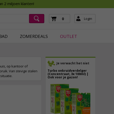
Assortimentsboek 2026
n 2 miljoen klanten!
ging
mera's
Login
0
ging
BAD
ZOMERDEALS
OUTLET
Je verwacht het niet
huis, op kantoor of
Turbo onkruidverdelger
ruik. Van stevige stalen
(Concentraat, 3x 100ml) |
ituatie.
Ook voor je gazon!
43,
50
40,
89
9,
95
incl. btw