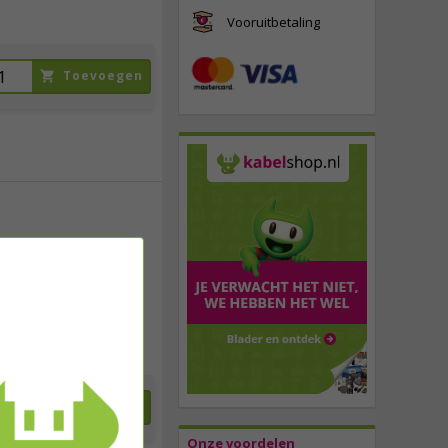
Vooruitbetaling
Toevoegen
24,
95
incl. btw
Toevoegen
Onze voordelen