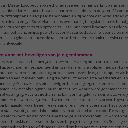
 van Master Lock begon pas echt nadat ze een samenwerking aangingen
ngsartiest Harry Houdini. Houdini nam in het midden van de jaren 20 conta
 te ontsnappen uit een paar handboeien en hij hoopte dat Soref advies 
echnieken en gaf Soref Houdini tips over hoe hij hangslot-sleutels handi
nder zijn tong tijdens zijn optredens. Deze innovaties brachten niet allee
 maar ook aanzienlijke publiciteit voor Master Lock, dat hierdoor volop in
en die volgden introduceerde Master Lock hun eerste combinatieslot (1935
n ontwikkeld.
n voor het beveiligen van je eigendommen
ck is ontstaan, is het niet gek dat we nu eerst beginnen bij hun populairst
24 uitgevonden en gepatenteerd en is in de jaren die volgden nauwelijks v
rianten van het hangslot nog precies over dezelfde eigenschappen als h
orzien van een metalen behuizing die het sluitmechanisme beschermt en is
messing. Dit maakt de sloten stevig en bestendig tegen externe krachten.
ter Lock met als slogan “Tough Under Fire”, waarin werd gedemonstreerd 
et open ging. Het sluitmechanisme kan per hangslot verschillen, zo vind 
pinnen dat wordt vergrendeld wanneer de sleutel in het slot wordt gestok
ombinatieslot, waarbij een reeks aan cijfers moet invoeren om het slot te
 staal, wordt geopend door middel van de sleutel of de code. De hangslo
ijn daarom voorzien van corrosiebestendige eigenschappen. Zo worden de
reedschapskisten, fietsen, lockers en bagage te vergrendelen. Sommige s
n aanpasbare beugel of de mogelijkheid om hem aan te sluiten om een bev