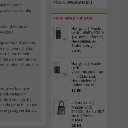
BTW: NL855469638.B01
aalt de band
 gebruik en handig
Populaire producten
kelijk is om de
Hangslot | Master
eiliging.
Lock | 656EURDBLK
| 48 mm (Cijferslot,
Herstelsleutel,
bijvoorbeeld aan het
Stalen beugel)
 niet overschrijden.
29,95
nkan. Gebruik ook
oor dat de spanbanden
Hangslot | Master
uden zonder schade toe
Lock |
7641EURDBLK | 40
mm (Cijferslot,
Herstelsleutel,
Stalen beugel)
en grote ladingen
15,95
ook veilig wilt
roduct voor jou bij
Sleutelkluis |
de dag al in huis. Heb
Master Lock |
n je graag verder via
5400D | 9 x 4 x 15.7
cm (Cijferslot,
Metaal)
26,84