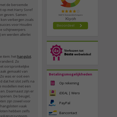
 met de beroemde
ct op met Harry Soref
kon geven. Samen
g kon verbergen zoals
n succes voor Houdini
 de schijnwerpers
) en werden allerlei
e item: het
hangslot
.
eranderd. Zo
et oorspronkelijke
 vaak gemaakt van
Betalingsmogelijkheden
 Zo was er ooit een
dat het slot zelfs na
Op rekening
je modellen met een
en. Daarnaast zijn er
iDEAL | Wero
 openen. De beugel,
ten zijn zowel voor
PayPal
 hangsloten vaak
loten hebben zelfs
Bancontact
eiligingssysteem.