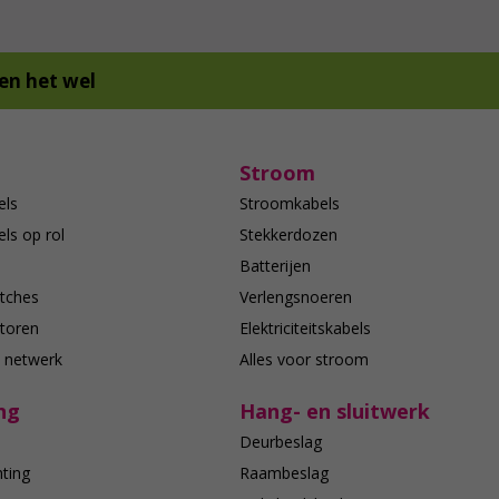
en het wel
Stroom
els
Stroomkabels
ls op rol
Stekkerdozen
Batterijen
tches
Verlengsnoeren
toren
Elektriciteitskabels
e netwerk
Alles voor stroom
ng
Hang- en sluitwerk
Deurbeslag
hting
Raambeslag