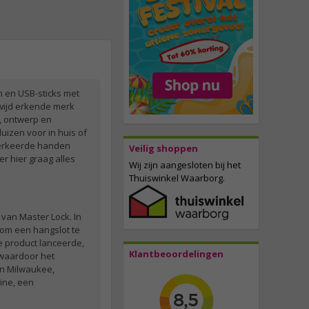
n en USB-sticks met
dwijd erkende merk
e, ontwerp en
uizen voor in huis of
 verkeerde handen
Veilig shoppen
r hier graag alles
Wij zijn aangesloten bij het
Thuiswinkel Waarborg.
 van Master Lock. In
s om een hangslot te
e product lanceerde,
Klantbeoordelingen
 waardoor het
in Milwaukee,
ine, een