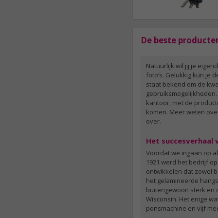
De beste producte
Natuurlijk wil jij je e
foto’s. Gelukkig kun je
staat bekend om de kwali
gebruiksmogelijkheden. V
kantoor, met de producte
komen. Meer weten over 
over.
Het succesverhaal 
Voordat we ingaan op all
1921 werd het bedrijf op
ontwikkelen dat zowel b
het gelamineerde hangsl
buitengewoon sterk en d
Wisconsin. Het enige wa
ponsmachine en vijf me