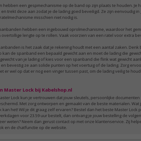
hebben een gespmechanisme op de band op zijn plaats te houden. Je h
en trekt deze aan zodat je de lading goed beveiligd. Ze zijn eenvoudig in
 ratelmechanisme misschien niet nodig is.
anbanden hebben een ingebouwd oprolmechanisme, waardoor het gemak
overtollige lengte op te rollen. Vaak voorzien van een ratel voor extra bev
spanbanden is het zaak dat je rekening houdt met een aantal zaken. Denk 
Zo kan de spanband een bepaald gewicht aan en moet de lading die gewicht
gewicht van je lading of kies voor een spanband die flink wat gewicht aa
 bevestig ze aan solide punten op het voertuig of de lading. Zorg erv
let er wel op dat er nog een vinger tussen past, om de lading veilig te ho
n Master Lock bij Kabelshop.nl
ster Lock kun je vertrouwen dat jouw sleutels, persoonlijke documenten 
eschermd. Met zorg ontworpen en gemaakt van de beste materialen. Wat jij 
kan het! Wil je dit graag zelf ervaren? Bestel dan het beste Master Lock p
werkdagen voor 23.59 uur bestelt, dan ontvang je jouw bestelling de volgen
meer weten? Neem dan gerust contact op met onze klantenservice. Zij helpe
ok en de chatfunctie op de website.