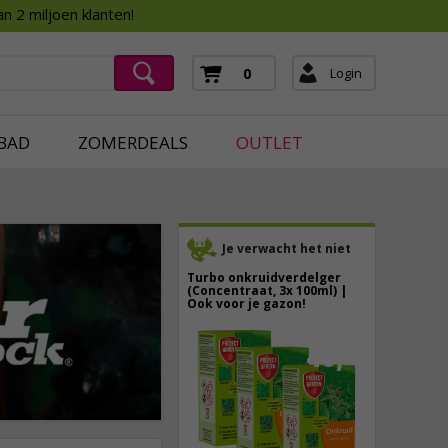
Assortimentsboek 2026
n 2 miljoen klanten!
ging
mera's
Login
0
ging
BAD
ZOMERDEALS
OUTLET
Je verwacht het niet
Turbo onkruidverdelger
(Concentraat, 3x 100ml) |
Ook voor je gazon!
43,
50
40,
89