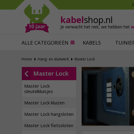
Mollen verjagen
Verfbenodigdhede
Slakken bestrijden
Behangbenodigdh
kabel
shop.nl
Katten verjagen
Ventilatie
Je verwacht het niet,
we hebben het
w
Alles tegen ongedierte
Alles voor je klus
ALLE CATEGORIEËN
KABELS
TUINIE
Home
Hang- en sluitwerk
Master Lock
Master Lock
Master Lock
sleutelkluisjes
Master Lock kluizen
Master Lock hangsloten
Master Lock fietssloten