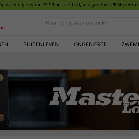
Op werkdagen voor 23:59 uur besteld, morgen thuis!
♥ Al meer da
n
Smart Home
Slimme beveili
eden
Huishouden
Beveiligingsca
Deurbellen
Dummy beveili
el
Alles voor in huis
Alle beveiliging
REN
BUITENLEVEN
ONGEDIERTE
ZWEM