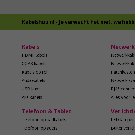
Kabelshop.nl -
Je verwacht het niet, we hebb
Kabels
Netwerk
HDMI Kabels
Netwerkkab
COAX kabels
Netwerkkabe
Kabels op rol
Patchkasten
Audiokabels
Netwerk swi
USB kabels
RJ45 connec
Alle kabels
Alles voor j
Telefoon & Tablet
Verlichti
Telefoon oplaadkabels
LED lampen
Telefoon opladers
Buitenverlic