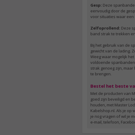
Gesp:
Deze spanbanden 
eenvoudig door de gesp 
voor situaties waar een
Zelfoprollend:
Deze sp
band strak te trekken en 
Bij het gebruik van de 
gewicht van de lading. 
Weeg waar mogelijk het 
voldoende spanbanden en
strak genoeg zijn, maar 
te brengen.
Bestel het beste va
Met de producten van Ma
goed zijn beveiligd en b
houden, met Master Lock 
Kabelshop.nl. Als je op 
je nog vragen of wil je 
e-mail, telefoon, Facebo