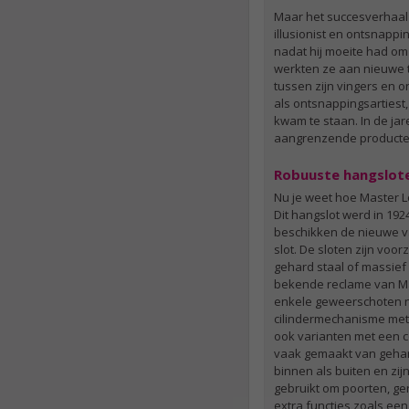
Maar het succesverhaal
illusionist en ontsnappi
nadat hij moeite had om
werkten ze aan nieuwe t
tussen zijn vingers en o
als ontsnappingsartiest,
kwam te staan. In de jar
aangrenzende producte
Robuuste hangslote
Nu je weet hoe Master Lo
Dit hangslot werd in 19
beschikken de nieuwe va
slot. De sloten zijn vo
gehard staal of massief 
bekende reclame van Mas
enkele geweerschoten ni
cilindermechanisme met 
ook varianten met een c
vaak gemaakt van gehard
binnen als buiten en z
gebruikt om poorten, ge
extra functies zoals ee