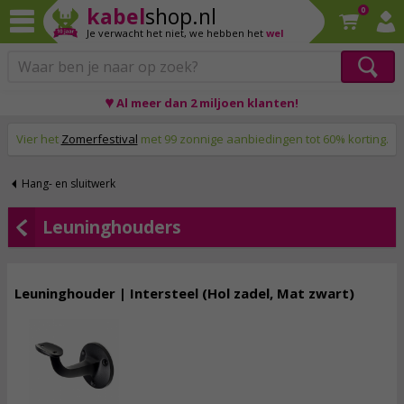
kabel
shop.nl
0
Je verwacht het niet,
we hebben het
wel
♥ Al meer dan 2 miljoen klanten!
Op werkdagen voor 23:59 uur besteld, morgen thuis!
Vier het
Zomerfestival
met 99 zonnige aanbiedingen tot 60% korting.
Hang- en sluitwerk
Leuninghouders
Leuninghouder | Intersteel (Hol zadel, Mat zwart)
8,
95
incl. btw