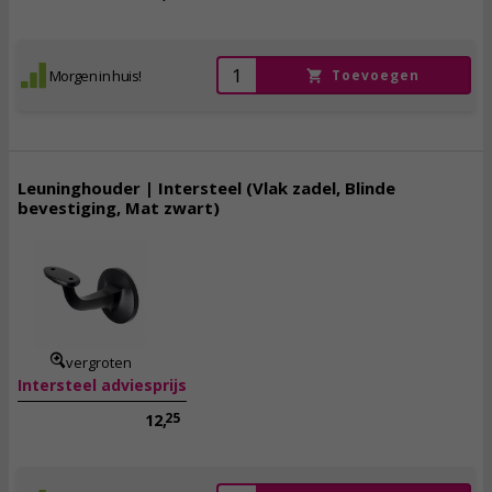
Morgen in huis!
Toevoegen
Leuninghouder | Intersteel (Vlak zadel, Blinde
bevestiging, Mat zwart)
9,
95
incl. btw
vergroten
Intersteel adviesprijs
25
12,