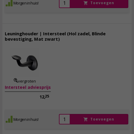
Morgen in huis!
Toevoegen
Leuninghouder | Intersteel (Hol zadel, Blinde
bevestiging, Mat zwart)
9,
95
incl. btw
vergroten
Intersteel adviesprijs
25
12,
Morgen in huis!
Toevoegen