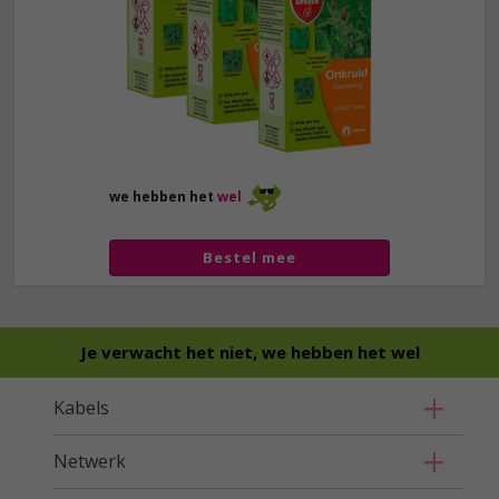
we hebben het
wel
Bestel mee
Je verwacht het niet, we hebben het wel
Kabels
Netwerk