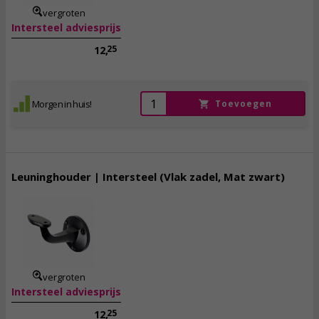
vergroten
Intersteel adviesprijs
25
12,
Morgen in huis!
Toevoegen
Leuninghouder | Intersteel (Vlak zadel, Mat zwart)
9,
50
incl. btw
vergroten
Intersteel adviesprijs
25
12,