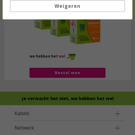
Weigeren
we hebben het
wel
Bestel mee
Je verwacht het niet, we hebben het wel
Kabels
Netwerk