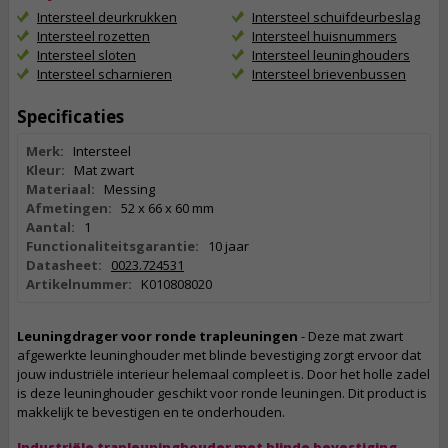
Intersteel deurkrukken
Intersteel schuifdeurbeslag
Intersteel rozetten
Intersteel huisnummers
Intersteel sloten
Intersteel leuninghouders
Intersteel scharnieren
Intersteel brievenbussen
Specificaties
Merk:
Intersteel
Kleur:
Mat zwart
Materiaal:
Messing
Afmetingen:
52 x 66 x 60 mm
Aantal:
1
Functionaliteitsgarantie:
10 jaar
Datasheet:
0023.724531
Artikelnummer:
K010808020
Leuningdrager voor ronde trapleuningen
- Deze mat zwart
afgewerkte leuninghouder met blinde bevestiging zorgt ervoor dat
jouw industriële interieur helemaal compleet is. Door het holle zadel
is deze leuninghouder geschikt voor ronde leuningen. Dit product is
makkelijk te bevestigen en te onderhouden.
Industriële trapleuninghouder met blinde bevestiging