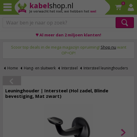
kabel
shop.nl
0
Je verwacht het niet,
we hebben het
wel
♥ Al meer dan 2 miljoen klanten!
Op werkdagen voor 23:59 uur besteld, morgen thuis!
Scoor top deals in de mega magazijn opruiming!
Shop nu
want
OP=OP!
Home
Hang- en sluitwerk
Intersteel
Intersteel leuninghouders
Leuninghouder | Intersteel (Hol zadel, Blinde
bevestiging, Mat zwart)