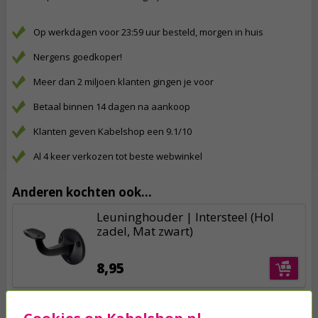
Op werkdagen voor 23:59 uur besteld, morgen in huis
Nergens goedkoper!
Meer dan 2 miljoen klanten gingen je voor
Betaal binnen 14 dagen na aankoop
Klanten geven Kabelshop een 9.1/10
Al 4 keer verkozen tot beste webwinkel
Anderen kochten ook...
Leuninghouder | Intersteel (Hol
zadel, Mat zwart)
8,95
Raamsluiting met nok | Starx