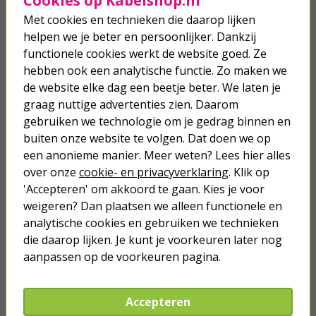
Cookies op Kabelshop.nl
(Drukknop, Links naar buiten
draaiend, Wit)
Met cookies en technieken die daarop lijken
helpen we je beter en persoonlijker. Dankzij
10,95
9,86
functionele cookies werkt de website goed. Ze
hebben ook een analytische functie. Zo maken we
Raamsluiting met nok | AXA (Rechts
de website elke dag een beetje beter. We laten je
draaiend, Zwart)
graag nuttige advertenties zien. Daarom
gebruiken we technologie om je gedrag binnen en
9,95
buiten onze website te volgen. Dat doen we op
een anonieme manier. Meer weten? Lees hier alles
over onze
cookie- en privacyverklaring
. Klik op
'Accepteren' om akkoord te gaan. Kies je voor
weigeren? Dan plaatsen we alleen functionele en
Je verwacht het niet
analytische cookies en gebruiken we technieken
die daarop lijken. Je kunt je voorkeuren later nog
Turbo onkruidverdelger (Concentraat,
3x 100ml) | Ook voor je gazon!
aanpassen op de voorkeuren pagina.
43,
50
40,
89
Accepteren