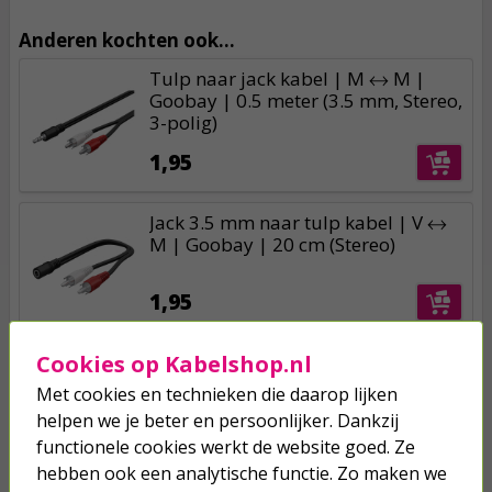
Anderen kochten ook...
Tulp naar jack kabel | M ↔ M |
Goobay | 0.5 meter (3.5 mm, Stereo,
3-polig)
1,95
Jack 3.5 mm naar tulp kabel | V ↔
M | Goobay | 20 cm (Stereo)
1,95
Cookies op Kabelshop.nl
2x tulp naar 3.5 mm jack adapter |
V ↔ M | Goobay (Stereo)
Met cookies en technieken die daarop lijken
helpen we je beter en persoonlijker. Dankzij
0,95
functionele cookies werkt de website goed. Ze
hebben ook een analytische functie. Zo maken we