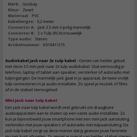
Merk:
Goobay
Kleur:
Zwart
Materiaal:
PVC
Kabellengte:
0,2 meter
Connector A:
Jack 3.5 mm 3-polig mannelijk
Connector B:
2 x Tulp (RCA) vrouwelijk
Type audio:
Stereo
Artikelnummer:
K010411215
Audiokabel jack naar 2x tulp kabel
- Geniet van helder geluid
met deze 3.5 mm jack naar 2x tulp audiokabel. Sluit eenvoudig je
telefoon, laptop of tablet aan speaker, versterker of autoradio met
tulpingangen. De mannelijk jack gaat in je apparaat, de twee vrolijk
tulp connectoren in je audio-installatie. Zo speel je muziek of films
af in de stabiel stereogeluid.
Mini jack naar tulp kabel
Een jack naar tulp kabel wordt veel gebruikt om draagbare
audioapparaten aan te sluiten op een vaste audio-installatie. Zo
kun je bijvoorbeeld jouw smartphone met een mini jack aansluiting
verbinden met jouw speakers of autoradio met tulpaansluiting. De
jack tulp kabel zorgt op deze manier dat jij gewoon jouw favoriete
muziek kunt afspelen. Zo geniet je overal van helder, stabiel stereo-