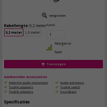
vergroten
Kabellengte:
0,2 meter
Aantal
0,2 meter
1,5 meter
1,
75
Morgen in
incl. btw
huis!
Toevoegen
Aanbevolen accessoires
Optische audio omvormers
Audio extractors
Toslink adapters
Toslink switch
Toslink adapters
Soundbars
Specificaties