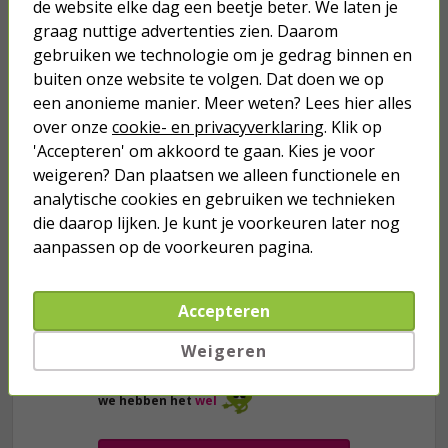
de website elke dag een beetje beter. We laten je
graag nuttige advertenties zien. Daarom
gebruiken we technologie om je gedrag binnen en
Je verwacht het niet
buiten onze website te volgen. Dat doen we op
een anonieme manier. Meer weten? Lees hier alles
Turbo onkruidverdelger (Concentraat,
3x 100ml) | Ook voor je gazon!
over onze
cookie- en privacyverklaring
. Klik op
'Accepteren' om akkoord te gaan. Kies je voor
43,
50
40,
89
weigeren? Dan plaatsen we alleen functionele en
analytische cookies en gebruiken we technieken
die daarop lijken. Je kunt je voorkeuren later nog
aanpassen op de voorkeuren pagina.
Accepteren
Weigeren
we hebben het
wel