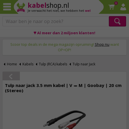
kabel
shop.nl
0
Je verwacht het niet,
we hebben het
wel
♥ Al meer dan 2 miljoen klanten!
Op werkdagen voor 23:59 uur besteld, morgen thuis!
Scoor top deals in de mega magazijn opruiming!
Shop nu
want
OP=OP!
Home
Kabels
Tulp (RCA) kabels
Tulp naar Jack
Tulp naar jack 3.5 mm kabel | V ↔ M | Goobay | 20 cm
(Stereo)