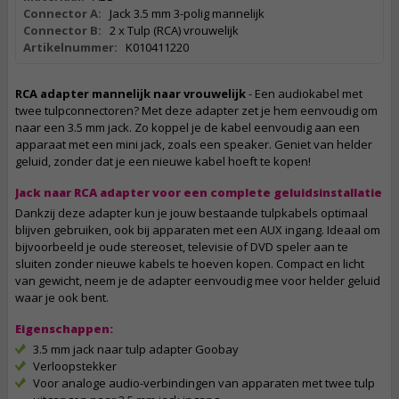
Connector A:
Jack 3.5 mm 3-polig mannelijk
Connector B:
2 x Tulp (RCA) vrouwelijk
Artikelnummer:
K010411220
RCA adapter mannelijk naar vrouwelijk
- Een audiokabel met
twee tulpconnectoren? Met deze adapter zet je hem eenvoudig om
naar een 3.5 mm jack. Zo koppel je de kabel eenvoudig aan een
apparaat met een mini jack, zoals een speaker. Geniet van helder
geluid, zonder dat je een nieuwe kabel hoeft te kopen!
Jack naar RCA adapter voor een complete geluidsinstallatie
Dankzij deze adapter kun je jouw bestaande tulpkabels optimaal
blijven gebruiken, ook bij apparaten met een AUX ingang. Ideaal om
bijvoorbeeld je oude stereoset, televisie of DVD speler aan te
sluiten zonder nieuwe kabels te hoeven kopen. Compact en licht
van gewicht, neem je de adapter eenvoudig mee voor helder geluid
waar je ook bent.
Eigenschappen:
3.5 mm jack naar tulp adapter Goobay
Verloopstekker
Voor analoge audio-verbindingen van apparaten met twee tulp