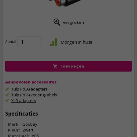
vergroten
0,
95
Morgen in huis!
Aantal
incl. btw
Toevoegen
Aanbevolen accessoires
Tulp (RCA) adapters
Tulp (RCA) verlengkabels
XLR adapters
Specificaties
Merk:
Goobay
Kleur:
Zwart
Materiaal:
ABS