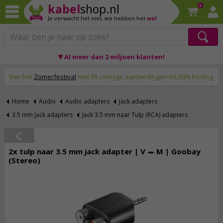
kabel
shop.nl
0
Je verwacht het niet,
we hebben het
wel
♥ Al meer dan 2 miljoen klanten!
Op werkdagen voor 23:59 uur besteld, morgen thuis!
Vier het
Zomerfestival
met 99 zonnige aanbiedingen tot 60% korting.
Home
Audio
Audio adapters
Jack adapters
3.5 mm Jack adapters
Jack 3.5 mm naar Tulp (RCA) adapters
2x tulp naar 3.5 mm jack adapter | V ↔ M | Goobay
(Stereo)