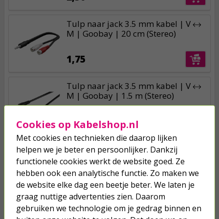
Tulp naar jack 3.5 mm kabel | V ↔
M | Goobay | 20 cm (Stereo)
1,75
Tulp naar jack 3.5 mm kabel | V ↔
M | Goobay | 1.5 m (Stereo)
2,50
Cookies op Kabelshop.nl
Met cookies en technieken die daarop lijken
helpen we je beter en persoonlijker. Dankzij
functionele cookies werkt de website goed. Ze
hebben ook een analytische functie. Zo maken we
Je verwacht het niet
de website elke dag een beetje beter. We laten je
Turbo onkruidverdelger (Concentraat,
graag nuttige advertenties zien. Daarom
3x 100ml) | Ook voor je gazon!
gebruiken we technologie om je gedrag binnen en
43,
50