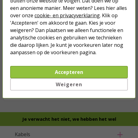
buiten onze website te volgen. Dat doen we op
40,
89
een anonieme manier. Meer weten? Lees hier alles
over onze
cookie- en privacyverklaring
. Klik op
'Accepteren' om akkoord te gaan. Kies je voor
weigeren? Dan plaatsen we alleen functionele en
analytische cookies en gebruiken we technieken
die daarop lijken. Je kunt je voorkeuren later nog
aanpassen op de voorkeuren pagina.
Accepteren
we hebben het
wel
Weigeren
Bestel mee
Je verwacht het niet, we hebben het wel
Kabels