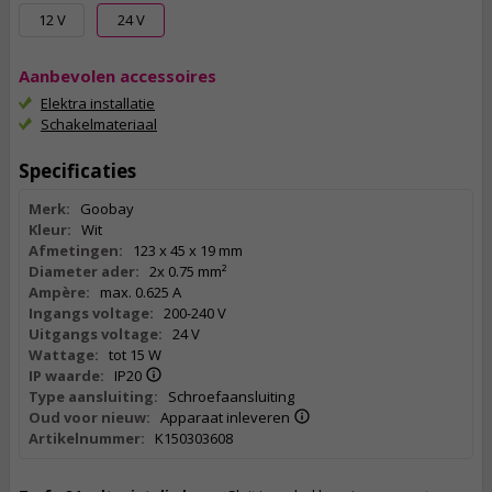
12 V
24 V
Aanbevolen accessoires
Elektra installatie
Schakelmateriaal
Specificaties
Merk:
Goobay
Kleur:
Wit
Afmetingen:
123 x 45 x 19 mm
Diameter ader:
2x 0.75 mm²
Ampère:
max. 0.625 A
Ingangs voltage:
200-240 V
Uitgangs voltage:
24 V
Wattage:
tot 15 W
IP waarde:
IP20
Type aansluiting:
Schroefaansluiting
Oud voor nieuw:
Apparaat inleveren
Artikelnummer:
K150303608