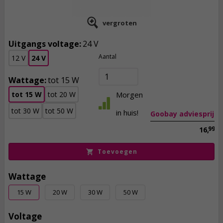
vergroten
Uitgangs voltage:
24 V
Aantal
12 V
24 V
10,
50
Wattage:
tot 15 W
incl. btw
Morgen
tot 15 W
tot 20 W
tot 30 W
tot 50 W
in huis!
Goobay adviesprijs
99
16,
Toevoegen
Wattage
15 W
20 W
30 W
50 W
Voltage