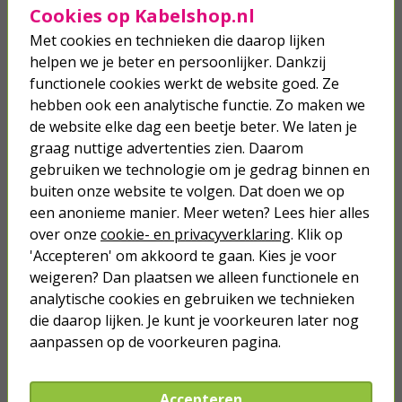
Cookies op Kabelshop.nl
Kroonsteentjes | Q-link | 2.5 mm²
(12 polig, 1 stuks)
Met cookies en technieken die daarop lijken
helpen we je beter en persoonlijker. Dankzij
functionele cookies werkt de website goed. Ze
1,40
hebben ook een analytische functie. Zo maken we
de website elke dag een beetje beter. We laten je
Luidsprekerkabel op rol | 100
graag nuttige advertenties zien. Daarom
meter (0.35 mm², Zwart)
gebruiken we technologie om je gedrag binnen en
buiten onze website te volgen. Dat doen we op
13,95
een anonieme manier. Meer weten? Lees hier alles
over onze
cookie- en privacyverklaring
. Klik op
'Accepteren' om akkoord te gaan. Kies je voor
weigeren? Dan plaatsen we alleen functionele en
analytische cookies en gebruiken we technieken
Je verwacht het niet
die daarop lijken. Je kunt je voorkeuren later nog
Turbo onkruidverdelger (Concentraat,
aanpassen op de voorkeuren pagina.
3x 100ml) | Ook voor je gazon!
43,
50
40,
89
Accepteren