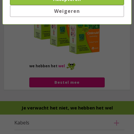
Weigeren
we hebben het
wel
Bestel mee
Je verwacht het niet, we hebben het wel
Kabels