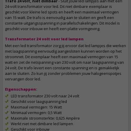
Trafo 24 volt, niet dimbaar
- Sluit jouw led lampjes aan met een
24-volt transformator voor led. Dit niet dimbare exemplaar is
geschikt voor kleine led spots en heeft een maximaal vermogen
van 15 watt. De trafo is eenvoudig aan te sluiten en geeft een
constante uitgangsspanning in parallelschakelingen. Dit model is
geschikt voor inbouw en heeft een platte vormgeving.
Transformator 24 volt voor led lampen
Met een led transformator zorg jij ervoor dat led lampjes die werken
met laagspanning eenvoudig aangesloten kunnen worden op het
stroomnet. Dit exemplaar heeft een maximaal vermogen van 15
watt en zet de netspanning van 230 volt om naar laagspanning van
24 volt. De trafo levert een constante spanning en is gemakkelijk
aan te sluiten. Zo kun jij zonder problemen jouw halogeenspotjes
vervangen door led.
Eigenschappen:
LED transformator 230 volt naar 24 volt
Geschikt voor laagspanning led
Maximaal vermogen: 15 Watt
Minimaal vermogen: 0,5 Watt
Maximale stroomsterkte: 0,625 Ampère
Werkt niet met dimbare led lampen
Geschikt voor inbouw