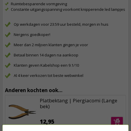
Ruimtebesparende vormgeving
Constante uitgangsspanning voorkomt knipperende led lampjes
Op werkdagen voor 23:59 uur besteld, morgen in huis
Nergens goedkoper!
Meer dan 2 miljoen klanten gingen je voor
Betaal binnen 14 dagen na aankoop
Klanten geven Kabelshop een 9.1/10
Al 4 keer verkozen tot beste webwinkel
Anderen kochten ook...
Platbektang | Piergiacomi (Lange
bek)
12,95