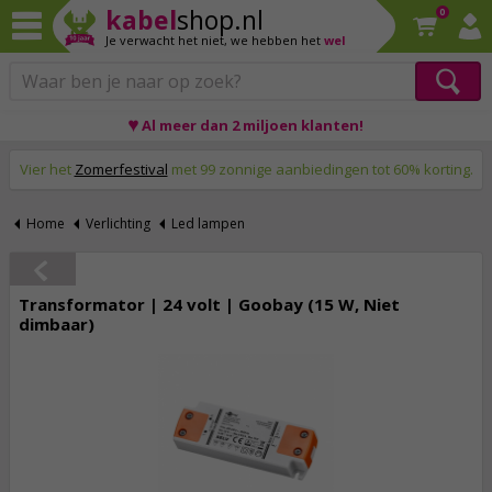
kabel
shop.nl
0
Je verwacht het niet,
we hebben het
wel
♥ Al meer dan 2 miljoen klanten!
Op werkdagen voor 23:59 uur besteld, morgen thuis!
Vier het
Zomerfestival
met 99 zonnige aanbiedingen tot 60% korting.
Home
Verlichting
Led lampen
Transformator | 24 volt | Goobay (15 W, Niet
dimbaar)