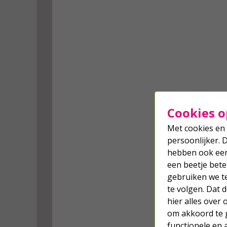
Cookies o
Met cookies en 
persoonlijker. 
hebben ook een 
een beetje bete
gebruiken we t
te volgen. Dat
hier alles over
om akkoord te g
functionele en 