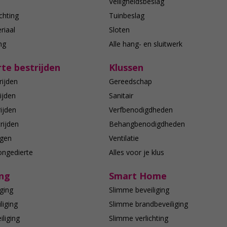
n
Veiligheidsbeslag
chting
Tuinbeslag
riaal
Sloten
ing
Alle hang- en sluitwerk
te bestrijden
Klussen
rijden
Gereedschap
ijden
Sanitair
ijden
Verfbenodigdheden
rijden
Behangbenodigdheden
agen
Ventilatie
ongedierte
Alles voor je klus
ing
Smart Home
ging
Slimme beveiliging
liging
Slimme brandbeveiliging
liging
Slimme verlichting