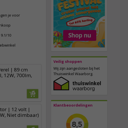
ngen je voor
ankoop
9.1/10
webwinkel
Veilig shoppen
Wij zijn aangesloten bij het
Perel | 89 cm
Thuiswinkel Waarborg.
el, 12W, 700lm,
Klantbeoordelingen
or | 12 volt |
W, Niet dimbaar)