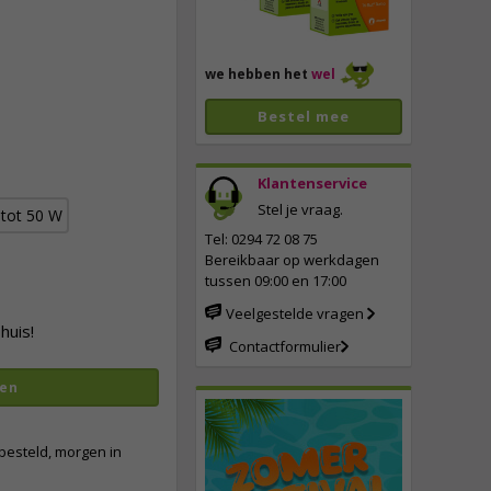
we hebben het
wel
Bestel mee
Klantenservice
Stel je vraag.
tot 50 W
Tel: 0294 72 08 75
Bereikbaar op werkdagen
tussen 09:00 en 17:00
Veelgestelde vragen
huis!
Contactformulier
en
besteld, morgen in