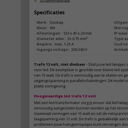
Schakelmateriaal
Specificaties
Merk:
Goobay
Uitgan
Kleur:
Wit
Wattag
Afmetingen:
123 x 45 x 20 mm
IP waar
Diameter ader:
2x 0.75 mm²
Type aa
Ampère:
max. 1.25 A
Oud vo
Ingangs voltage:
200-240 V
Artike
Trafo 12 volt, niet dimbaar
- Sluit jouw led lampjes
voor led. Dit exemplaar is geschikt voor kleine led s
van 15 watt. De trafo is eenvoudig aan te sluiten en g
uitgangsspanning in parallelschakelingen. Dit model i
platte vormgeving.
Hoogwaardige led trafo 12 volt
Met een led transformator zorg jij ervoor dat led lam
eenvoudig aangesloten kunnen worden op het stroom
maximaal vermogen van 15 watt en zet de netspannin
laagspanning van 12 volt. De trafo is gemakkelijk aan t
problemen jouw halogeenspotjes kunt vervangen door