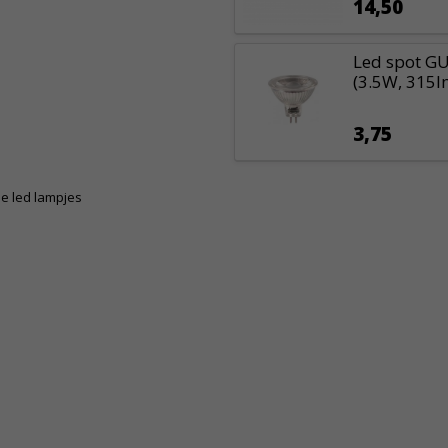
14,50
Led spot GU
(3.5W, 315l
3,75
e led lampjes