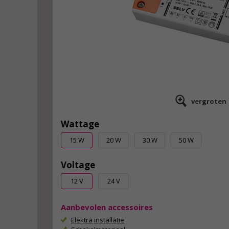
vergroten
Wattage
15 W
20 W
30 W
50 W
Voltage
12 V
24 V
Aanbevolen accessoires
Elektra installatie