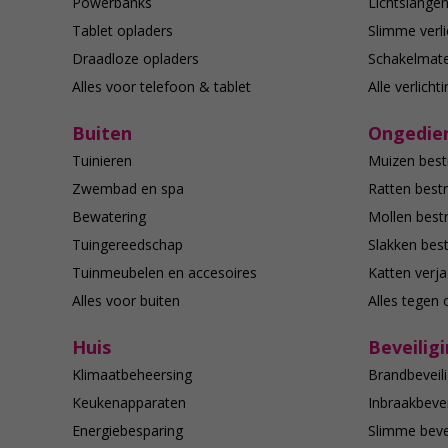
Powerbanks
Lichtslange
Tablet opladers
Slimme verli
Draadloze opladers
Schakelmate
Alles voor telefoon & tablet
Alle verlicht
Buiten
Ongedier
Tuinieren
Muizen best
Zwembad en spa
Ratten bestr
Bewatering
Mollen bestr
Tuingereedschap
Slakken best
Tuinmeubelen en accesoires
Katten verj
Alles voor buiten
Alles tegen 
Huis
Beveilig
Klimaatbeheersing
Brandbeveili
Keukenapparaten
Inbraakbevei
Energiebesparing
Slimme bevei