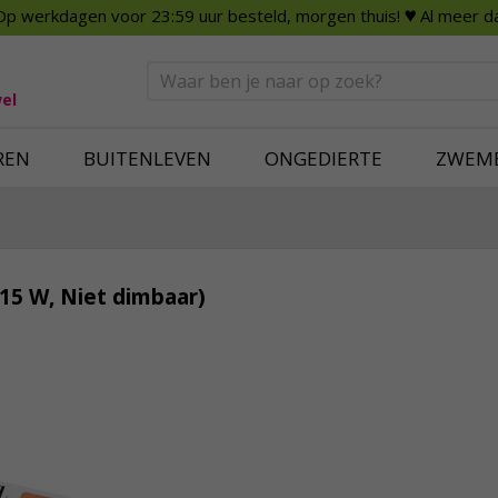
Op werkdagen voor 23:59 uur besteld, morgen thuis!
♥ Al meer da
n
Smart Home
Slimme beveili
eden
Huishouden
Beveiligingsca
Deurbellen
Dummy beveili
el
Alles voor in huis
Alle beveiliging
REN
BUITENLEVEN
ONGEDIERTE
ZWEM
(15 W, Niet dimbaar)