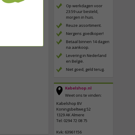
Op werkdagen voor
23:59 uur besteld,
morgen in huis.
Reuze assortiment.
Nergens goedkoper!
Betaal binnen 14 dagen
na aankoop.
Levering in Nederland
en België.
Niet goed, geld terug.
Kabelshop.nl
Weet ons te vinden:
Kabelshop BV
Koningsbeltweg 52
1329 AK Almere
Tel: 0294 72 08 75
Kvk: 63961156