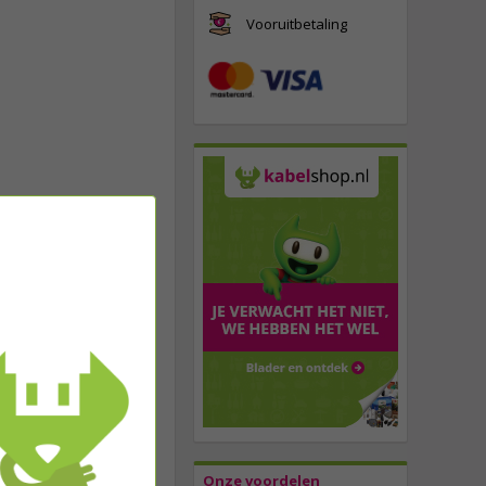
Vooruitbetaling
Onze voordelen