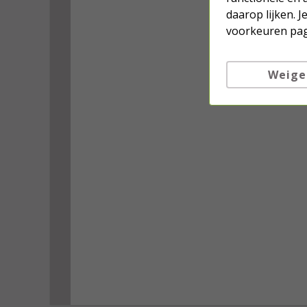
daarop lijken. 
voorkeuren pag
Weige