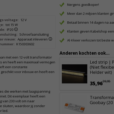
Nergens goedkoper!
Meer dan 2 miljoen klanten gi
gs voltage:
12 V
Betaal binnen 14 dagen na a
e:
tot 15 W
de:
IP20
Klanten geven Kabelshop een 
nsluiting:
Schroefaansluiting
or nieuw:
Apparaat inleveren
Al 4 keer verkozen tot beste 
lnummer:
K150303602
Anderen kochten ook...
 aan met een 12-volt transformator
Led strip | 
pots en heeft een maximaal vermogen
(Niet flexib
eeft een constante
Helder wit)
s geschikt voor inbouw en heeft een
39,95
35,96
pjes die werken met laagspanning
net. Dit exemplaar heeft een
Transformat
g van 230 volt om naar
Goobay (20 
e sluiten, waardoor jij zonder
 led.