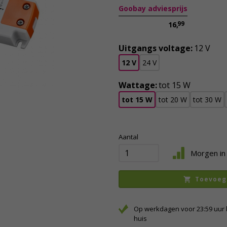
Goobay adviesprijs
99
16,
Uitgangs voltage:
12 V
12 V
24 V
Wattage:
tot 15 W
tot 15 W
tot 20 W
tot 30 W
Aantal
Morgen in 
Toevoeg
Op werkdagen voor 23:59 uur 
huis