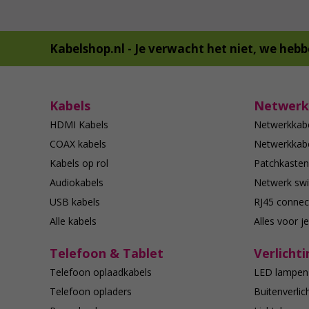
Kabelshop.nl -
Je verwacht het niet, we hebb
Kabels
Netwerk
HDMI Kabels
Netwerkkab
COAX kabels
Netwerkkabe
Kabels op rol
Patchkasten
Audiokabels
Netwerk swi
USB kabels
RJ45 connec
Alle kabels
Alles voor j
Telefoon & Tablet
Verlichti
Telefoon oplaadkabels
LED lampen
Telefoon opladers
Buitenverlic