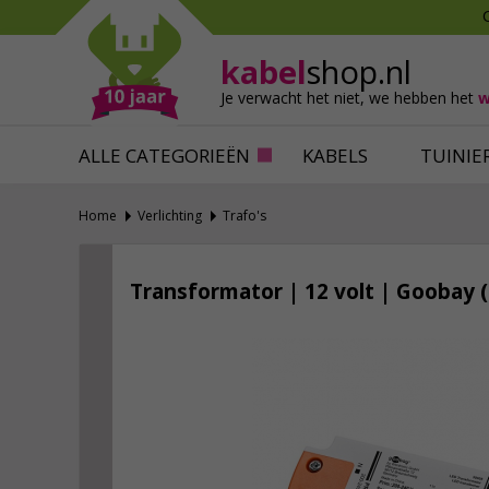
Mollen verjagen
Verfbenodigdhede
Slakken bestrijden
Behangbenodigdh
kabel
shop.nl
Katten verjagen
Ventilatie
Je verwacht het niet,
we hebben het
w
Alles tegen ongedierte
Alles voor je klus
ALLE CATEGORIEËN
KABELS
TUINIE
Home
Verlichting
Trafo's
Transformator | 12 volt | Goobay 