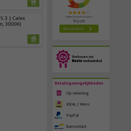
5.3 | Calex
m, 3000K)
Betalingsmogelijkheden
Op rekening
iDEAL | Wero
PayPal
Bancontact