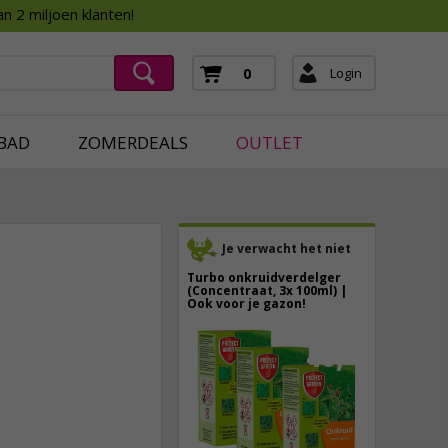
Assortimentsboek 2026
n 2 miljoen klanten!
ging
mera's
Login
0
ging
BAD
ZOMERDEALS
OUTLET
Je verwacht het niet
Turbo onkruidverdelger
(Concentraat, 3x 100ml) |
Ook voor je gazon!
43,
50
10,
95
40,
89
incl. btw