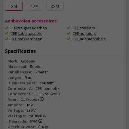
5 M
10 M
25 M
Aanbevolen accessoires
Elektra gereedschap
CEE stekkers
CEE kabelhaspels
CEE adapters
CEE stekkerdozen
CEE adapterkabels
Specificaties
Merk:
Goobay
Materiaal:
Rubber
Kabellengte:
5 meter
Lengte:
5 m
Diameter ader:
2.50 mm²
Connector A:
CEE mannelijk
Connector B:
CEE vrouwelijk
Ader:
CU (koper)
Ampère:
16 A
Voltage:
230 V
Wattage:
tot 3680 W
IP waarde:
IP44
Geschikt voor:
Buiten