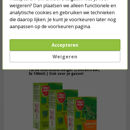
meter (16A, 230V, 3x2.5mm², IP44,
weigeren? Dan plaatsen we alleen functionele en
CEE naar CEE en schuko
analytische cookies en gebruiken we technieken
contrastekker, 90°)
die daarop lijken. Je kunt je voorkeuren later nog
35,50
aanpassen op de voorkeuren pagina.
Accepteren
Weigeren
Je verwacht het niet
Turbo onkruidverdelger (Concentraat,
3x 100ml) | Ook voor je gazon!
43,
50
40,
89