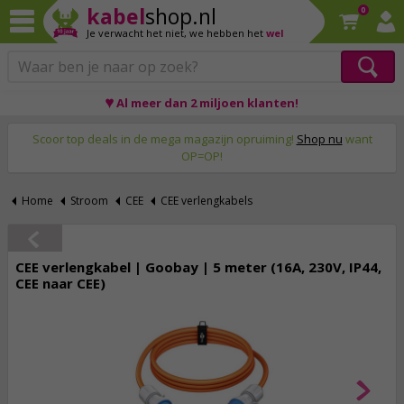
kabel
shop.nl
0
Je verwacht het niet,
we hebben het
wel
♥ Al meer dan 2 miljoen klanten!
Op werkdagen voor 23:59 uur besteld, morgen thuis!
Scoor top deals in de mega magazijn opruiming!
Shop nu
want
OP=OP!
Home
Stroom
CEE
CEE verlengkabels
CEE verlengkabel | Goobay | 5 meter (16A, 230V, IP44,
CEE naar CEE)