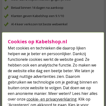
Betaal binnen 14 dagen na aankoop
Klanten geven Kabelshop een 9.1/10
Al 4 keer verkozen tot beste webwinkel
Anderen kochten ook...
Cookies op Kabelshop.nl
Verlengsnoer | 5 meter (Gehoekt, 3x
Met cookies en technieken die daarop lijken
1.50 mm², Zwart)
helpen we je beter en persoonlijker. Dankzij
functionele cookies werkt de website goed. Ze
12,95
hebben ook een analytische functie. Zo maken we
de website elke dag een beetje beter. We laten je
CEE stekker | Q-link (16A, 230V,
graag nuttige advertenties zien. Daarom
IP44, Driepolig)
gebruiken we technologie om je gedrag binnen en
buiten onze website te volgen. Dat doen we op
3,95
een anonieme manier. Meer weten? Lees hier alles
over onze
cookie- en privacyverklaring
. Klik op
CEE verloopkabel | Goobay | 5
'Accepteren' om akkoord te gaan. Kies je voor