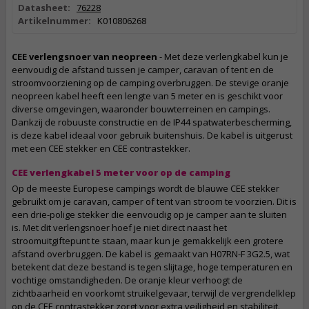
Datasheet:
76228
Artikelnummer:
K010806268
CEE verlengsnoer van neopreen
- Met deze verlengkabel kun je
eenvoudig de afstand tussen je camper, caravan of tent en de
stroomvoorziening op de camping overbruggen. De stevige oranje
neopreen kabel heeft een lengte van 5 meter en is geschikt voor
diverse omgevingen, waaronder bouwterreinen en campings.
Dankzij de robuuste constructie en de IP44 spatwaterbescherming,
is deze kabel ideaal voor gebruik buitenshuis. De kabel is uitgerust
met een CEE stekker en CEE contrastekker.
CEE verlengkabel 5 meter voor op de camping
Op de meeste Europese campings wordt de blauwe CEE stekker
gebruikt om je caravan, camper of tent van stroom te voorzien. Dit is
een drie-polige stekker die eenvoudig op je camper aan te sluiten
is. Met dit verlengsnoer hoef je niet direct naast het
stroomuitgiftepunt te staan, maar kun je gemakkelijk een grotere
afstand overbruggen. De kabel is gemaakt van H07RN-F 3G2.5, wat
betekent dat deze bestand is tegen slijtage, hoge temperaturen en
vochtige omstandigheden. De oranje kleur verhoogt de
zichtbaarheid en voorkomt struikelgevaar, terwijl de vergrendelklep
op de CEE contrastekker zorgt voor extra veiligheid en stabiliteit.