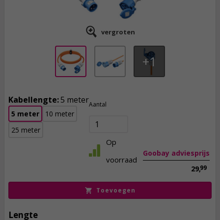
vergroten
1
Kabellengte:
5 meter
27,
95
Aantal
5 meter
10 meter
incl. btw
25 meter
Op
Goobay adviesprijs
voorraad
99
29,
Toevoegen
Lengte