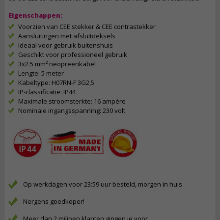
Eigenschappen:
Voorzien van CEE stekker & CEE contrastekker
Aansluitingen met afsluitdeksels
Ideaal voor gebruik buitenshuis
Geschikt voor professioneel gebruik
3x2.5 mm² neopreenkabel
Lengte: 5 meter
Kabeltype: H07RN-F 3G2,5
IP-classificatie: IP44
Maximale stroomsterkte: 16 ampère
Nominale ingangsspanning: 230 volt
Op werkdagen voor 23:59 uur besteld, morgen in huis
Nergens goedkoper!
Meer dan 2 miljoen klanten gingen je voor