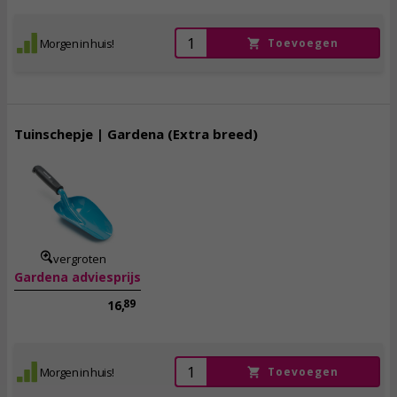
Morgen in huis!
Toevoegen
Tuinschepje | Gardena (Extra breed)
12,
95
incl. btw
vergroten
Gardena adviesprijs
89
16,
Morgen in huis!
Toevoegen