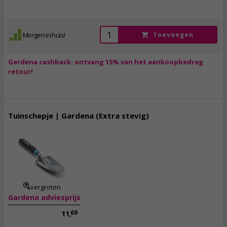
Morgen in huis!
Toevoegen
Gardena cashback: ontvang 15% van het aankoopbedrag
retour!
Tuinschepje | Gardena (Extra stevig)
10,
95
incl. btw
vergroten
Gardena adviesprijs
69
11,