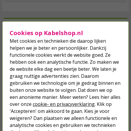
Je verwacht het niet
Cookies op Kabelshop.nl
Turbo onkruidverdelger (Concentraat,
3x 100ml) | Ook voor je gazon!
Met cookies en technieken die daarop lijken
43,
helpen we je beter en persoonlijker. Dankzij
50
40,
89
functionele cookies werkt de website goed. Ze
hebben ook een analytische functie. Zo maken we
de website elke dag een beetje beter. We laten je
graag nuttige advertenties zien. Daarom
gebruiken we technologie om je gedrag binnen en
buiten onze website te volgen. Dat doen we op
een anonieme manier. Meer weten? Lees hier alles
over onze
cookie- en privacyverklaring
. Klik op
'Accepteren' om akkoord te gaan. Kies je voor
weigeren? Dan plaatsen we alleen functionele en
we hebben het
wel
analytische cookies en gebruiken we technieken