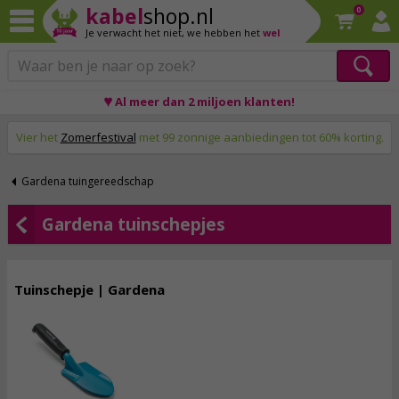
kabel
shop.nl
0
Je verwacht het niet,
we hebben het
wel
♥ Al meer dan 2 miljoen klanten!
Op werkdagen voor 23:59 uur besteld, morgen thuis!
Vier het
Zomerfestival
met 99 zonnige aanbiedingen tot 60% korting.
Gardena tuingereedschap
Gardena tuinschepjes
Tuinschepje | Gardena
5,
75
incl. btw