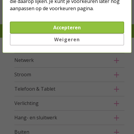
die daarop lijken. Je kunt je voorkeuren later nog
Bestel mee
aanpassen op de voorkeuren pagina.
Accepteren
Je verwacht het niet, we hebben het wel
Weigeren
Kabels
Netwerk
Stroom
Telefoon & Tablet
Verlichting
Hang- en sluitwerk
Buiten