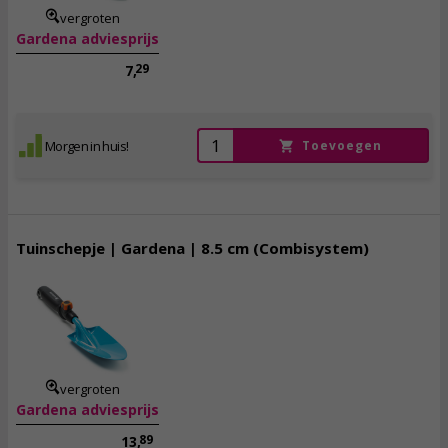
vergroten
Gardena adviesprijs
29
7,
Morgen in huis!
Toevoegen
Tuinschepje | Gardena | 8.5 cm (Combisystem)
9,
50
incl. btw
vergroten
Gardena adviesprijs
89
13,