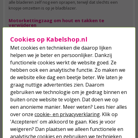
alle bladeren zelf nog een oprapen, terwijl dat slechts een
knopje omzetten is op je bladblazer.
Motorkettingzaag om hout en takken te
verwijderen
Als je last hebt van een boom die steeds maar het zonlicht blijft
Cookies op Kabelshop.nl
blokkeren of regelmatig brandhout moet hakken. Dan zorgt een
kettingzaag ervoor dat je straks binnen de kortste keren klaar
Met cookies en technieken die daarop lijken
bent. Een kettingzaag is namelijk gemotoriseerd, hierdoor zaagt
helpen we je beter en persoonlijker. Dankzij
hij moeiteloos door hout heen. Verder zijn onze kettingzagen
functionele cookies werkt de website goed. Ze
uitgerust met de nodige extra beveiligingsmaatregelen. Zo
beschikken modellen bijvoorbeeld over een dubbel
hebben ook een analytische functie. Zo maken we
remsysteem en stop de zaag ook als hij valt of als er terugslag
de website elke dag een beetje beter. We laten je
optreedt. Verder is het belangrijk om te kijken naar het gewicht
graag nuttige advertenties zien. Daarom
van de kettingzaag, je wilt namelijk dat je ten alle tijden de
controle over de zaag kunt behouden. Een kleiner model
gebruiken we technologie om je gedrag binnen en
kettingzaag gaat vaak gepaard met een lichter gewicht en is
buiten onze website te volgen. Dat doen we op
daarom makkelijker te controleren, maar vaak minder krachtig.
een anonieme manier. Meer weten? Lees hier alles
over onze
cookie- en privacyverklaring
. Klik op
Klaar met een hele dag zwetend in de tuin te werken. Bestel dan
vandaag nog elektrisch tuingereedschap bij Kabelshop.nl. Bij ons geldt
'Accepteren' om akkoord te gaan. Kies je voor
namelijk: op werkdagen voor 23:59 besteld, morgen in huis. Heb je
weigeren? Dan plaatsen we alleen functionele en
toch nog een vraag of twijfel je ergens over? Neem dan gerust contact
analytische cookies en gebruiken we technieken