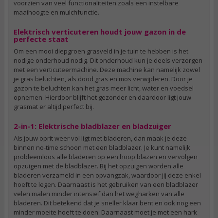
voorzien van veel functionaliteiten zoals een instelbare
maaihoogte en mulchfunctie.
Elektrisch verticuteren houdt jouw gazon in de
perfecte staat
Om een mooi diepgroen grasveld in je tuin te hebben is het
nodige onderhoud nodig. Dit onderhoud kun je deels verzorgen
met een verticuteermachine. Deze machine kan namelijk zowel
je gras beluchten, als dood gras en mos verwijderen. Door je
gazon te beluchten kan het gras meer licht, water en voedsel
opnemen. Hierdoor blijft het gezonder en daardoor ligt jouw
grasmat er altijd perfect bij.
2-in-1: Elektrische bladblazer en bladzuiger
Als jouw oprit weer vol ligt met bladeren, dan maak je deze
binnen no-time schoon met een bladblazer. Je kunt namelijk
probleemloos alle bladeren op een hoop blazen en vervolgen
opzuigen met de bladblazer. Bij het opzuigen worden alle
bladeren verzameld in een opvangzak, waardoor jij deze enkel
hoeft te legen. Daarnaast is het gebruiken van een bladblazer
velen malen minder intensief dan het wegharken van alle
bladeren. Dit betekend dat je sneller klaar bent en ook nog een
minder moeite hoeft te doen. Daarnaast moet je met een hark