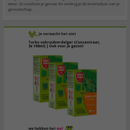
weer. Zo voorkom je gevaar én verleng je de levensduur van je
gereedschap.
Je verwacht het niet
Turbo onkruidverdelger (Concentraat,
3x 100ml) | Ook voor je gazon!
43,
50
40,
89
we hebben het
wel