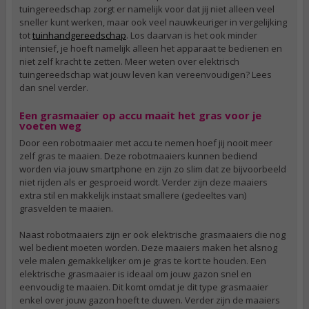
tuingereedschap zorgt er namelijk voor dat jij niet alleen veel
sneller kunt werken, maar ook veel nauwkeuriger in vergelijking
tot
tuinhandgereedschap
. Los daarvan is het ook minder
intensief, je hoeft namelijk alleen het apparaat te bedienen en
niet zelf kracht te zetten. Meer weten over elektrisch
tuingereedschap wat jouw leven kan vereenvoudigen? Lees
dan snel verder.
Een grasmaaier op accu maait het gras voor je
voeten weg
Door een robotmaaier met accu te nemen hoef jij nooit meer
zelf gras te maaien. Deze robotmaaiers kunnen bediend
worden via jouw smartphone en zijn zo slim dat ze bijvoorbeeld
niet rijden als er gesproeid wordt. Verder zijn deze maaiers
extra stil en makkelijk instaat smallere (gedeeltes van)
grasvelden te maaien.
Naast robotmaaiers zijn er ook elektrische grasmaaiers die nog
wel bedient moeten worden. Deze maaiers maken het alsnog
vele malen gemakkelijker om je gras te kort te houden. Een
elektrische grasmaaier is ideaal om jouw gazon snel en
eenvoudig te maaien. Dit komt omdat je dit type grasmaaier
enkel over jouw gazon hoeft te duwen. Verder zijn de maaiers