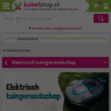
kabel
shop.nl
0
Je verwacht het niet,
we hebben het
wel
♥ Al meer dan 2 miljoen klanten!
Op werkdagen voor 23:59 uur besteld, morgen thuis!
Vier het
Zomerfestival
met 99 zonnige aanbiedingen tot 60% korting.
Tuingereedschap
Elektrisch tuingereedschap