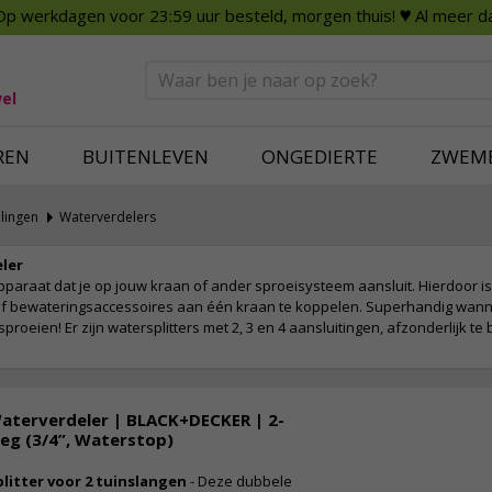
Op werkdagen voor 23:59 uur besteld, morgen thuis!
♥ Al meer da
n
Smart Home
Slimme beveili
eden
Huishouden
Beveiligingsca
Deurbellen
Dummy beveili
el
Alles voor in huis
Alle beveiliging
REN
BUITENLEVEN
ONGEDIERTE
ZWEM
lingen
Waterverdelers
eler
pparaat dat je op jouw kraan of ander sproeisysteem aansluit. Hierdoor is
 of bewateringsaccessoires aan één kraan te koppelen. Superhandig wan
esproeien! Er zijn watersplitters met 2, 3 en 4 aansluitingen, afzonderlijk t
aterverdeler | BLACK+DECKER | 2-
eg (3/4”, Waterstop)
plitter voor 2 tuinslangen
- Deze dubbele