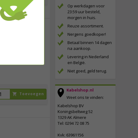
Op werkdagen voor
23:59 uur besteld,
morgen in huis.
Reuze assortiment.
Nergens goedkoper!
32,
50
Betaal binnen 14 dagen
incl. btw
na aankoop.
Levering in Nederland
en België.
Niet goed, geld terug.
Kabelshop.nl
Toevoegen
Weet ons te vinden:
Kabelshop BV
Koningsbeltweg 52
1329 AK Almere
Tel: 0294 72 08 75
39,
Kvk: 63961156
95