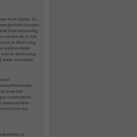
aan kunt sluiten. Zo
s aangesloten houden.
werkt heel eenvoudig:
n variant die je met
rvoor je alleen nog
 de waterverdeler
e snel en eenvoudig
, water en moeite.
et een
hoeveelheid water
van jouw tuin
ippen automatisch
gs waterverdeler
 voor kiezen om
 Kabelshop.nl.