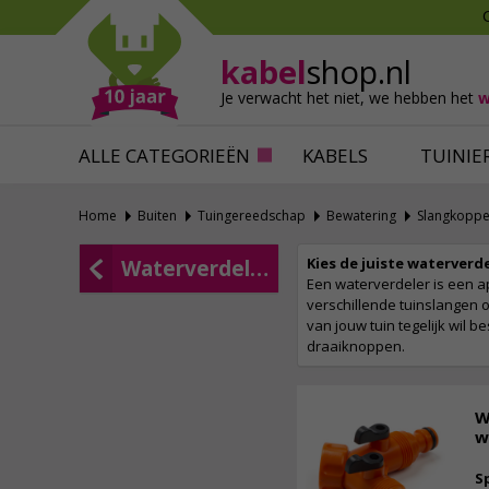
Mollen verjagen
Verfbenodigdhede
Slakken bestrijden
Behangbenodigdh
kabel
shop.nl
Katten verjagen
Ventilatie
Je verwacht het niet,
we hebben het
w
Alles tegen ongedierte
Alles voor je klus
ALLE CATEGORIEËN
KABELS
TUINIE
Home
Buiten
Tuingereedschap
Bewatering
Slangkoppe
Kies de juiste waterverd
Waterverdelers
Een waterverdeler is een a
verschillende tuinslangen
van jouw tuin tegelijk wil b
draaiknoppen.
W
w
S