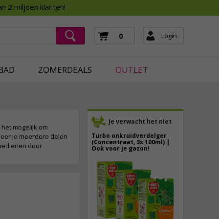
Assortimentsboek 2026
n 2 miljoen klanten!
ging
mera's
Login
0
ging
BAD
ZOMERDEALS
OUTLET
Je verwacht het niet
 het mogelijk om
Turbo onkruidverdelger
neer je meerdere delen
(Concentraat, 3x 100ml) |
e bedienen door
Ook voor je gazon!
43,
50
40,
89
7,
50
incl. btw