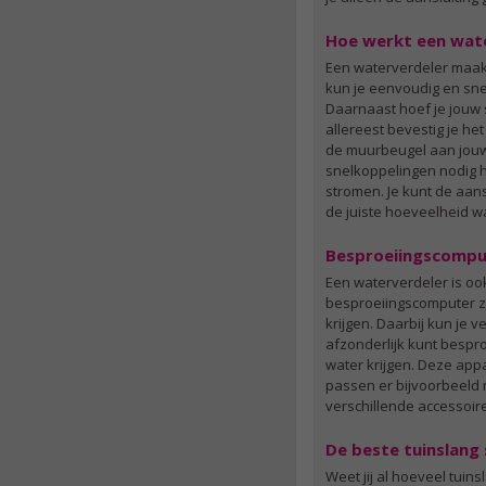
re
Bo
Hoe werkt een wat
G
Een waterverdeler maakt
te
kun je eenvoudig en sne
Daarnaast hoef je jouw 
E
allereest bevestig je h
de muurbeugel aan jouw 
snelkoppelingen nodig he
stromen. Je kunt de aan
de juiste hoeveelheid w
Besproeiingscomput
Een waterverdeler is oo
besproeiingscomputer zo
krijgen. Daarbij kun je 
afzonderlijk kunt bespr
water krijgen. Deze app
passen er bijvoorbeeld 
verschillende accessoir
De beste tuinslang s
Weet jij al hoeveel tuin