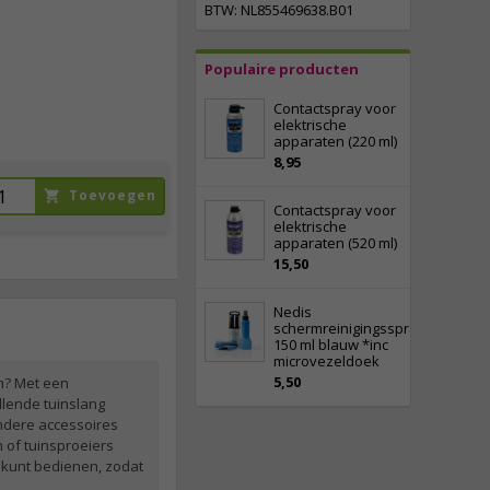
BTW: NL855469638.B01
incl. btw
Populaire producten
Contactspray voor
elektrische
apparaten (220 ml)
8,95
Toevoegen
Contactspray voor
elektrische
apparaten (520 ml)
15,50
Nedis
schermreinigingsspray
150 ml blauw *inc
microvezeldoek
5,50
in? Met een
llende tuinslang
andere accessoires
n of tuinsproeiers
k kunt bedienen, zodat