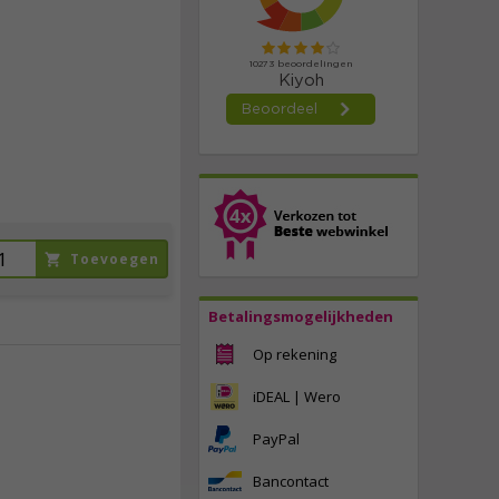
21,
95
incl. btw
Toevoegen
Betalingsmogelijkheden
Op rekening
iDEAL | Wero
22,
95
PayPal
incl. btw
Bancontact