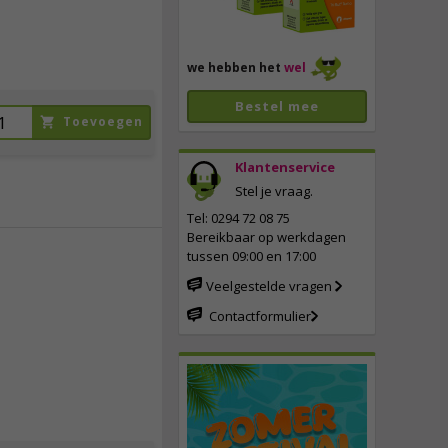
we hebben het
wel
Bestel mee
Toevoegen
Klantenservice
Stel je vraag.
Tel: 0294 72 08 75
Bereikbaar op werkdagen
tussen 09:00 en 17:00
15,
50
Veelgestelde vragen
Contactformulier
incl. btw