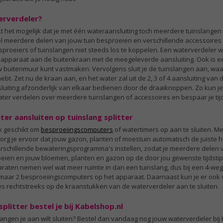
chtstreeks op dit kraanstuk aan te sluiten.
vendien is dit product geschikt om twee
erverdeler?
ardena besproeiingscomputers of watertimers
 het mogelijk dat je met één wateraansluiting toch meerdere tuinslangen 
gelijkertijd aan te sluiten.
l meerdere delen van jouw tuin besproeien en verschillende accessoire
sproeiers of tuinslangen niet steeds los te koppelen. Een waterverdeler 
igenschappen:
et apparaat aan de buitenkraan met de meegeleverde aansluiting. Ook is ee
4-weg waterverdeler
buitenmuur kunt vastmaken. Vervolgens sluit je de tuinslangen aan, waa
Elke aansluiting apart te bedienen
bt. Zet nu de kraan aan, en het water zal uit de 2, 3 of 4 aansluiting van
Geschikt voor kranen met 3/4'' en 1'' draad
sluiting afzonderlijk van elkaar bedienen door de draaiknoppen. Zo kun j
Geschikt voor Gardena
ater verdelen over meerdere tuinslangen of accessoires en bespaar je tijd
besproeiingscomputers en watertimers
er aansluiten op tuinslang splitter
k geschikt om
besproeiingscomputers
of watertimers op aan te sluiten. M
rg je ervoor dat jouw gazon, planten of moestuin automatisch de juiste 
verschillende bewateringsprogramma's instellen, zodat je meerdere delen 
oeien en jouw bloemen, planten en gazon op de door jou gewenste tijdst
araten nemen wel wat meer ruimte in dan een tuinslang, dus bij een 4-we
maar 2 besproeiingscomputers op het apparaat. Daarnaast kun je er ook
es rechtstreeks op de kraanstukken van de waterverdeler aan te sluiten.
plitter bestel je bij Kabelshop.nl
slangen je aan wilt sluiten? Bestel dan vandaag nog jouw waterverdeler bij