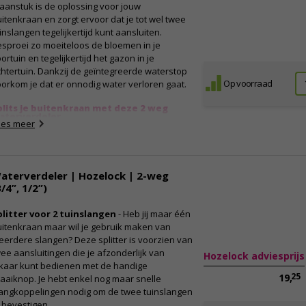
aanstuk is de oplossing voor jouw
itenkraan en zorgt ervoor dat je tot wel twee
inslangen tegelijkertijd kunt aansluiten.
sproei zo moeiteloos de bloemen in je
ortuin en tegelijkertijd het gazon in je
htertuin. Dankzij de geïntegreerde waterstop
Op voorraad
orkom je dat er onnodig water verloren gaat.
plits je buitenkraan met deze 2 weg
aterverdeler
ees meer
t deze waterverdeler haal jij meer uit je
uitenkraan! Het BLACK+DECKER dubbele
aanstuk is speciaal ontworpen om je
itenkraan te splitsen en biedt zo twee
aterverdeler | Hozelock | 2-weg
eningen voor gelijktijdige aansluiting van je
3/4”, 1/2”)
inslangen of sproeiers. Reguleer de
aterstroom helemaal naar wens door zowel
plitter voor 2 tuinslangen
- Heb jij maar één
 linker- als rechterkant van het kraanstuk af
itenkraan maar wil je gebruik maken van
 sluiten. Verlies ook geen druppel water
erdere slangen? Deze splitter is voorzien van
nkzij de geïntegreerde waterstop, die de
ee aansluitingen die je afzonderlijk van
Hozelock adviesprijs
terstroom automatisch stopt bij het
lkaar kunt bedienen met de handige
skoppelen van de slang. Eenvoudig te
25
19,
aaiknop. Je hebt enkel nog maar snelle
stalleren op de meeste 3/4 inch
langkoppelingen nodig om de twee tuinslangen
raanaansluitingen. Met een duurzaam
 bevestigen.