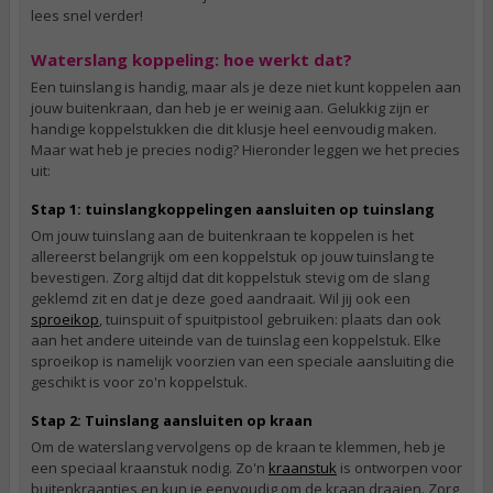
lees snel verder!
Waterslang koppeling: hoe werkt dat?
Een tuinslang is handig, maar als je deze niet kunt koppelen aan
jouw buitenkraan, dan heb je er weinig aan. Gelukkig zijn er
handige koppelstukken die dit klusje heel eenvoudig maken.
Maar wat heb je precies nodig? Hieronder leggen we het precies
uit:
Stap 1: tuinslangkoppelingen aansluiten op tuinslang
Om jouw tuinslang aan de buitenkraan te koppelen is het
allereerst belangrijk om een koppelstuk op jouw tuinslang te
bevestigen. Zorg altijd dat dit koppelstuk stevig om de slang
geklemd zit en dat je deze goed aandraait. Wil jij ook een
sproeikop
, tuinspuit of spuitpistool gebruiken: plaats dan ook
aan het andere uiteinde van de tuinslag een koppelstuk. Elke
sproeikop is namelijk voorzien van een speciale aansluiting die
geschikt is voor zo'n koppelstuk.
Stap 2: Tuinslang aansluiten op kraan
Om de waterslang vervolgens op de kraan te klemmen, heb je
een speciaal kraanstuk nodig. Zo'n
kraanstuk
is ontworpen voor
buitenkraantjes en kun je eenvoudig om de kraan draaien. Zorg