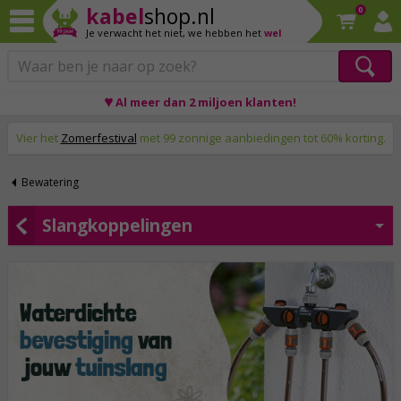
kabel
shop.nl
0
Je verwacht het niet,
we hebben het
wel
♥ Al meer dan 2 miljoen klanten!
Op werkdagen voor 23:59 uur besteld, morgen thuis!
Vier het
Zomerfestival
met 99 zonnige aanbiedingen tot 60% korting.
Bewatering
Slangkoppelingen