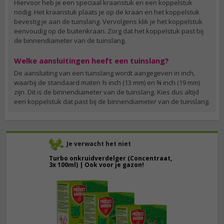
Hiervoor heb je een speciaal kraanstuk en een koppelstuk
nodig. Het kraanstuk plaats je op de kraan en het koppelstuk
bevestig je aan de tuinslang. Vervolgens klik je het koppelstuk
eenvoudig op de buitenkraan. Zorg dat het koppelstuk past bij
de binnendiameter van de tuinslang.
Welke aansluitingen heeft een tuinslang?
De aansluiting van een tuinslang wordt aangegeven in inch,
waarbij de standaard maten ½ inch (13 mm) en ¾ inch (19 mm)
zijn. Dit is de binnendiameter van de tuinslang. Kies dus altijd
een koppelstuk dat past bij de binnendiameter van de tuinslang.
Je verwacht het niet
Turbo onkruidverdelger (Concentraat,
3x 100ml) | Ook voor je gazon!
43,
50
40,
89