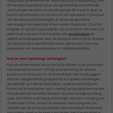
slang stopt de watertoevoer automatisch bij ontkoppeling. Door
dit handige koppelstuk kun je dus gemakkelijk verschillende
aansluitingen wisselen zonder terug naar de kraan te gaan. Je
kunt er bijvoorbeeld voor kiezen om een sproeikop of tuinspuit
aan de tuinslang te bevestigen. Je draait de sproeikop
eenvoudig in de waterstop of een ander koppelstuk. Zo is het
mogelijk om grotere oppervlaktes van jouw tuin in één keer van
water kunt voorzien. Ook kun je bij vele
sproeikoppen
de
waterkracht aanpassen door de tuinspuit vast of los te draaien.
Zo creëer je bijvoorbeeld lichte nevel, wat ideaal is voor het
bewateren van dunne bloemen en zwakkere plantjes.
Kun je een tuinslang verlengen?
Kom je enkele meters tekort om bij de planten in de achterkant
van jouw tuin te komen? Of kan jouw tuinslang de afstand
tussen jouw vieze auto en de buitenkraan niet overbruggen?
Met een slangverbinding koppelstuk kun jij twee tuinslangen
gemakkelijk aan elkaar vastmaken, zodat je overal bij kunt
komen om te bewateren. Het is hierbij handig dat je een nieuwe
slang koopt met dezelfde diameter als jouw huidige tuinslang,
maar we hebben ook slangverbindingen met een overgang van
19 mm naar 13 mm. Je kunt de diameter eenvoudig aan het
uiteinde van de tuinslang opmeten met een liniaal of duimstok.
Vervolgens steek je de twee tuinslangen met slangstukken in