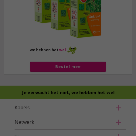
we hebben het
wel
Bestel mee
Je verwacht het niet, we hebben het wel
Kabels
Netwerk