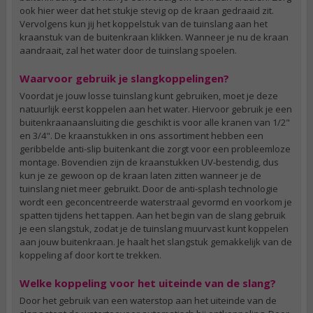
ook hier weer dat het stukje stevig op de kraan gedraaid zit.
Vervolgens kun jij het koppelstuk van de tuinslang aan het
kraanstuk van de buitenkraan klikken. Wanneer je nu de kraan
aandraait, zal het water door de tuinslang spoelen.
Waarvoor gebruik je slangkoppelingen?
Voordat je jouw losse tuinslang kunt gebruiken, moet je deze
natuurlijk eerst koppelen aan het water. Hiervoor gebruik je een
buitenkraanaansluiting die geschikt is voor alle kranen van 1/2"
en 3/4". De kraanstukken in ons assortiment hebben een
geribbelde anti-slip buitenkant die zorgt voor een probleemloze
montage. Bovendien zijn de kraanstukken UV-bestendig, dus
kun je ze gewoon op de kraan laten zitten wanneer je de
tuinslang niet meer gebruikt. Door de anti-splash technologie
wordt een geconcentreerde waterstraal gevormd en voorkom je
spatten tijdens het tappen. Aan het begin van de slang gebruik
je een slangstuk, zodat je de tuinslang muurvast kunt koppelen
aan jouw buitenkraan. Je haalt het slangstuk gemakkelijk van de
koppeling af door kort te trekken.
Welke koppeling voor het uiteinde van de slang?
Door het gebruik van een waterstop aan het uiteinde van de