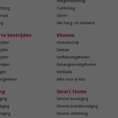
n
Veiligheidsbeslag
chting
Tuinbeslag
riaal
Sloten
ing
Alle hang- en sluitwerk
te bestrijden
Klussen
rijden
Gereedschap
ijden
Sanitair
ijden
Verfbenodigdheden
rijden
Behangbenodigdheden
agen
Ventilatie
ongedierte
Alles voor je klus
ing
Smart Home
ging
Slimme beveiliging
liging
Slimme brandbeveiliging
liging
Slimme verlichting