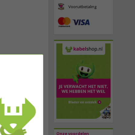
Vooruitbetaling
Onze voordelen