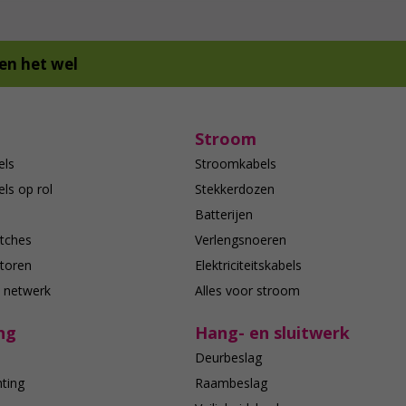
en het wel
Stroom
els
Stroomkabels
ls op rol
Stekkerdozen
Batterijen
tches
Verlengsnoeren
toren
Elektriciteitskabels
e netwerk
Alles voor stroom
ng
Hang- en sluitwerk
Deurbeslag
hting
Raambeslag