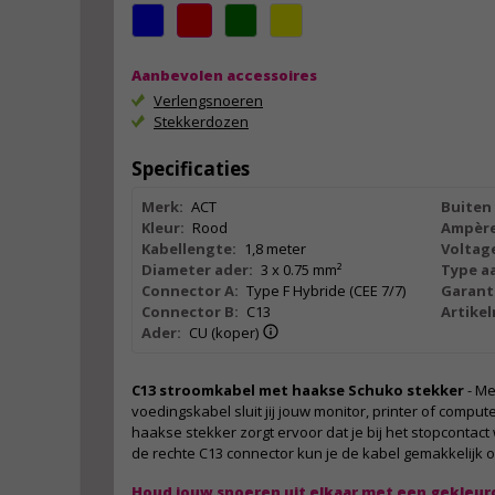
Aanbevolen accessoires
Verlengsnoeren
Stekkerdozen
Specificaties
Merk:
ACT
Buiten 
Kleur:
Rood
Ampère
Kabellengte:
1,8 meter
Voltag
Diameter ader:
3 x 0.75 mm²
Type aa
Connector A:
Type F Hybride (CEE 7/7)
Garant
Connector B:
C13
Artike
Ader:
CU (koper)
C13 stroomkabel met haakse Schuko stekker
- Me
voedingskabel sluit jij jouw monitor, printer of comput
haakse stekker zorgt ervoor dat je bij het stopcontact
de rechte C13 connector kun je de kabel gemakkelijk
Houd jouw snoeren uit elkaar met een gekleur