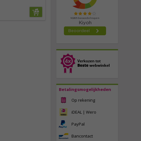
Betalingsmogelijkheden
Op rekening
iDEAL | Wero
PayPal
Bancontact