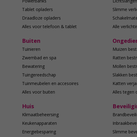
Powerbanks
Lichtslange
Tablet opladers
Slimme verli
Draadloze opladers
Schakelmate
Alles voor telefoon & tablet
Alle verlicht
Buiten
Ongedier
Tuinieren
Muizen best
Zwembad en spa
Ratten bestr
Bewatering
Mollen bestr
Tuingereedschap
Slakken best
Tuinmeubelen en accesoires
Katten verj
Alles voor buiten
Alles tegen 
Huis
Beveilig
Klimaatbeheersing
Brandbeveili
Keukenapparaten
Inbraakbevei
Energiebesparing
Slimme bevei