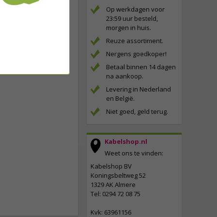
Op werkdagen voor
23:59 uur besteld,
morgen in huis.
Reuze assortiment.
Nergens goedkoper!
Betaal binnen 14 dagen
na aankoop.
Levering in Nederland
en België.
Niet goed, geld terug.
Kabelshop.nl
Weet ons te vinden:
Kabelshop BV
Koningsbeltweg 52
1329 AK Almere
Tel: 0294 72 08 75
Kvk: 63961156