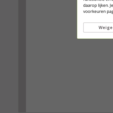
daarop lijken. 
voorkeuren pag
Weige