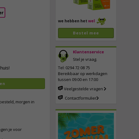
er
we hebben het
wel
Bestel mee
Klantenservice
Stel je vraag.
vergroten
huis!
Tel: 0294 72 08 75
Bereikbaar op werkdagen
tussen 09:00 en 17:00
en
Veelgestelde vragen
Contactformulier
besteld, morgen in
ngen je voor