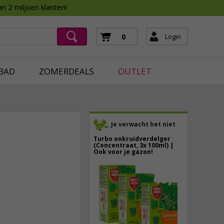
Assortimentsboek 2026
n 2 miljoen klanten!
ging
mera's
Login
0
ging
BAD
ZOMERDEALS
OUTLET
Je verwacht het niet
Turbo onkruidverdelger
(Concentraat, 3x 100ml) |
Ook voor je gazon!
43,
50
6,
50
40,
89
incl. btw