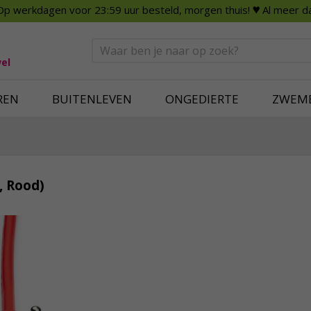
Op werkdagen voor 23:59 uur besteld, morgen thuis!
♥ Al meer da
n
Smart Home
Slimme beveili
eden
Huishouden
Beveiligingsca
Deurbellen
Dummy beveili
el
Alles voor in huis
Alle beveiliging
REN
BUITENLEVEN
ONGEDIERTE
ZWEM
, Rood)