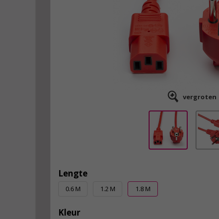
vergroten
Lengte
0.6 M
1.2 M
1.8 M
Kleur