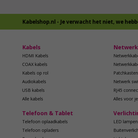
Kabelshop.nl -
Je verwacht het niet, we hebb
Kabels
Netwerk
HDMI Kabels
Netwerkkab
COAX kabels
Netwerkkabe
Kabels op rol
Patchkasten
Audiokabels
Netwerk swi
USB kabels
RJ45 connec
Alle kabels
Alles voor j
Telefoon & Tablet
Verlichti
Telefoon oplaadkabels
LED lampen
Telefoon opladers
Buitenverlic