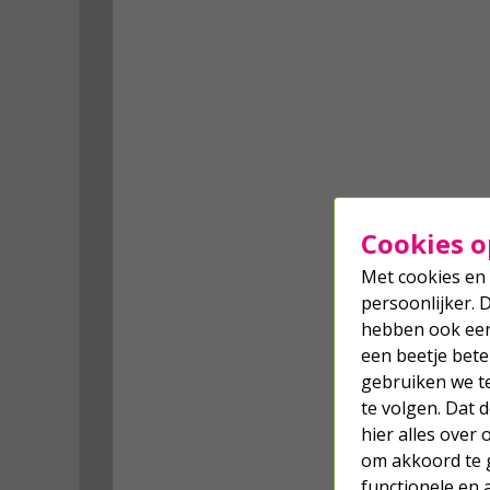
Cookies o
Met cookies en 
persoonlijker. 
hebben ook een 
een beetje bete
gebruiken we t
te volgen. Dat
hier alles over
om akkoord te g
functionele en 