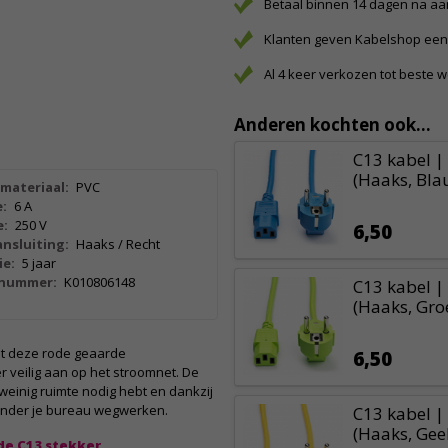
Betaal binnen 14 dagen na a
Klanten geven Kabelshop een 
Al 4 keer verkozen tot beste 
Anderen kochten ook...
C13 kabel |
(Haaks, Bla
materiaal:
PVC
:
6 A
e:
250 V
6,50
nsluiting:
Haaks / Recht
ie:
5 jaar
lnummer:
K010806148
C13 kabel |
(Haaks, Gro
t deze rode geaarde
6,50
er veilig aan op het stroomnet. De
 weinig ruimte nodig hebt en dankzij
 onder je bureau wegwerken.
C13 kabel |
(Haaks, Geel
de C13 stekker