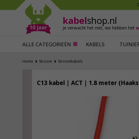
Mollen verjagen
Verfbenodigdhede
Slakken bestrijden
Behangbenodigdh
kabel
shop.nl
Katten verjagen
Ventilatie
Je verwacht het niet,
we hebben het
w
Alles tegen ongedierte
Alles voor je klus
ALLE CATEGORIEËN
KABELS
TUINIE
Home
Stroom
Stroomkabels
C13 kabel | ACT | 1.8 meter (Haaks