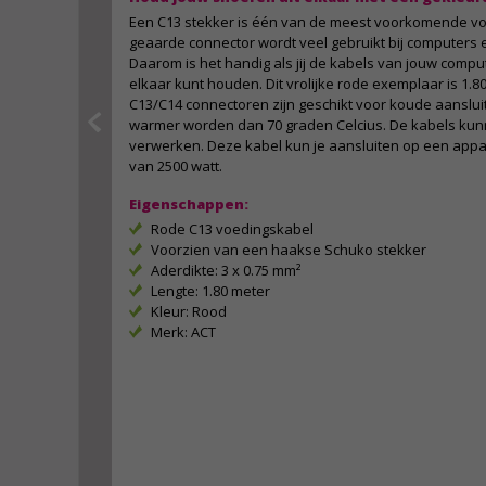
Een C13 stekker is één van de meest voorkomende v
geaarde connector wordt veel gebruikt bij computers 
Daarom is het handig als jij de kabels van jouw compu
elkaar kunt houden. Dit vrolijke rode exemplaar is 1.
C13/C14 connectoren zijn geschikt voor koude aansluit
warmer worden dan 70 graden Celcius. De kabels ku
verwerken. Deze kabel kun je aansluiten op een ap
van 2500 watt.
Eigenschappen:
Rode C13 voedingskabel
Voorzien van een haakse Schuko stekker
Aderdikte: 3 x 0.75 mm²
Lengte: 1.80 meter
Kleur: Rood
Merk: ACT