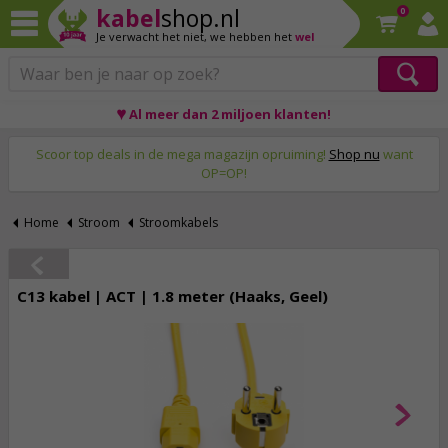
kabel
shop.nl
0
Je verwacht het niet,
we hebben het
wel
♥ Al meer dan 2 miljoen klanten!
Op werkdagen voor 23:59 uur besteld, morgen thuis!
Scoor top deals in de mega magazijn opruiming!
Shop nu
want
OP=OP!
Home
Stroom
Stroomkabels
C13 kabel | ACT | 1.8 meter (Haaks, Geel)