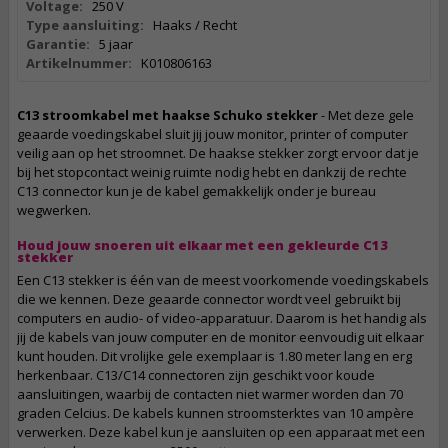
Voltage:
250 V
Type aansluiting:
Haaks / Recht
Garantie:
5 jaar
Artikelnummer:
K010806163
C13 stroomkabel met haakse Schuko stekker
- Met deze gele
geaarde voedingskabel sluit jij jouw monitor, printer of computer
veilig aan op het stroomnet. De haakse stekker zorgt ervoor dat je
bij het stopcontact weinig ruimte nodig hebt en dankzij de rechte
C13 connector kun je de kabel gemakkelijk onder je bureau
wegwerken.
Houd jouw snoeren uit elkaar met een gekleurde C13
stekker
Een C13 stekker is één van de meest voorkomende voedingskabels
die we kennen. Deze geaarde connector wordt veel gebruikt bij
computers en audio- of video-apparatuur. Daarom is het handig als
jij de kabels van jouw computer en de monitor eenvoudig uit elkaar
kunt houden. Dit vrolijke gele exemplaar is 1.80 meter lang en erg
herkenbaar. C13/C14 connectoren zijn geschikt voor koude
aansluitingen, waarbij de contacten niet warmer worden dan 70
graden Celcius. De kabels kunnen stroomsterktes van 10 ampère
verwerken. Deze kabel kun je aansluiten op een apparaat met een