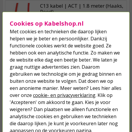
C13 kabel | ACT | 1.8 meter (Haaks,
Rood)
Cookies op Kabelshop.nl
6,50
Met cookies en technieken die daarop lijken
helpen we je beter en persoonlijker. Dankzij
C13 kabel | ACT | 1.8 meter (Haaks,
functionele cookies werkt de website goed. Ze
Blauw)
hebben ook een analytische functie. Zo maken we
de website elke dag een beetje beter. We laten je
6,50
graag nuttige advertenties zien. Daarom
gebruiken we technologie om je gedrag binnen en
C13 kabel | ACT | 1.8 meter (Haaks,
buiten onze website te volgen. Dat doen we op
Groen)
een anonieme manier. Meer weten? Lees hier alles
over onze
cookie- en privacyverklaring
. Klik op
6,50
'Accepteren' om akkoord te gaan. Kies je voor
weigeren? Dan plaatsen we alleen functionele en
analytische cookies en gebruiken we technieken
die daarop lijken. Je kunt je voorkeuren later nog
aanpassen op de voorkeuren pagina.