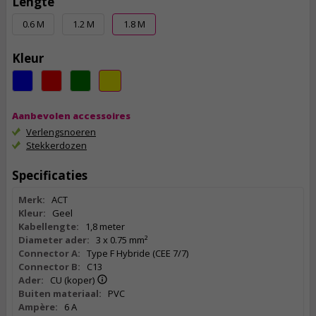
Lengte
0.6 M
1.2 M
1.8 M
Kleur
Aanbevolen accessoires
Verlengsnoeren
Stekkerdozen
Specificaties
Merk:
ACT
Kleur:
Geel
Kabellengte:
1,8 meter
Diameter ader:
3 x 0.75 mm²
Connector A:
Type F Hybride (CEE 7/7)
Connector B:
C13
Ader:
CU (koper)
Buiten materiaal:
PVC
Ampère:
6 A