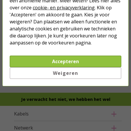
een anonieme manier. Meer weten? Lees hier alles
over onze
cookie- en privacyverklaring
. Klik op
'Accepteren' om akkoord te gaan. Kies je voor
weigeren? Dan plaatsen we alleen functionele en
analytische cookies en gebruiken we technieken
die daarop lijken. Je kunt je voorkeuren later nog
aanpassen op de voorkeuren pagina.
we hebben het
wel
Accepteren
Weigeren
Bestel mee
Je verwacht het niet, we hebben het wel
Kabels
Netwerk