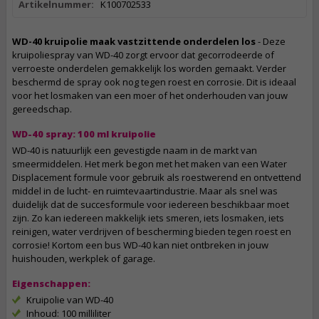
Artikelnummer:
K100702533
WD-40 kruipolie maak vastzittende onderdelen los
- Deze
kruipoliespray van WD-40 zorgt ervoor dat gecorrodeerde of
verroeste onderdelen gemakkelijk los worden gemaakt. Verder
beschermd de spray ook nog tegen roest en corrosie. Dit is ideaal
voor het losmaken van een moer of het onderhouden van jouw
gereedschap.
WD-40 spray: 100 ml kruipolie
WD-40 is natuurlijk een gevestigde naam in de markt van
smeermiddelen. Het merk begon met het maken van een Water
Displacement formule voor gebruik als roestwerend en ontvettend
middel in de lucht- en ruimtevaartindustrie. Maar als snel was
duidelijk dat de succesformule voor iedereen beschikbaar moet
zijn. Zo kan iedereen makkelijk iets smeren, iets losmaken, iets
reinigen, water verdrijven of bescherming bieden tegen roest en
corrosie! Kortom een bus WD-40 kan niet ontbreken in jouw
huishouden, werkplek of garage.
Eigenschappen:
Kruipolie van WD-40
Inhoud: 100 milliliter