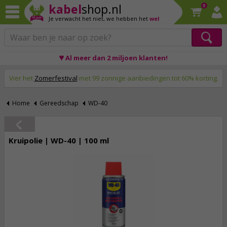
kabel
shop.nl
0
Je verwacht het niet,
we hebben het
wel
♥ Al meer dan 2 miljoen klanten!
Op werkdagen voor 23:59 uur besteld, morgen thuis!
Vier het
Zomerfestival
met 99 zonnige aanbiedingen tot 60% korting.
Home
Gereedschap
WD-40
Kruipolie | WD-40 | 100 ml