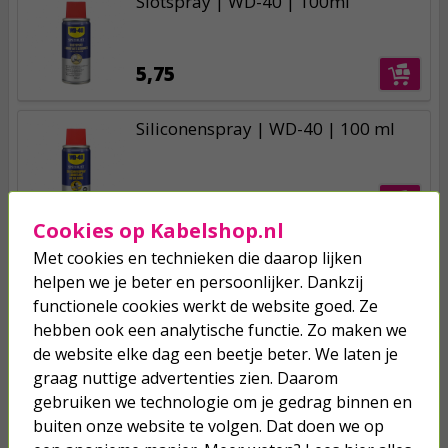
Slotspray | WD-40 | 100ml
5,75
Siliconenspray | WD-40 | 100 ml
5,50
Cookies op Kabelshop.nl
Met cookies en technieken die daarop lijken
helpen we je beter en persoonlijker. Dankzij
functionele cookies werkt de website goed. Ze
Je verwacht het niet
hebben ook een analytische functie. Zo maken we
de website elke dag een beetje beter. We laten je
Turbo onkruidverdelger (Concentraat,
3x 100ml) | Ook voor je gazon!
graag nuttige advertenties zien. Daarom
43,
50
gebruiken we technologie om je gedrag binnen en
40,
89
buiten onze website te volgen. Dat doen we op