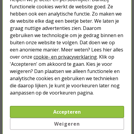
voor 23:59 jouw bestelling plaatst, dan ontvang je het pakketje
functionele cookies werkt de website goed. Ze
de volgende dag al in huis. Wil je graag wat meer informatie over
buitenverlichting of heb je een vraag over een bepaald product:
hebben ook een analytische functie. Zo maken we
neem dan gerust contact op met onze klantenservice. Wij staan
de website elke dag een beetje beter. We laten je
van maandag tot en met vrijdag tussen 09:00 en 17:00 voor je
graag nuttige advertenties zien. Daarom
klaar via e-mail, telefoon, Facebook, of de chatfunctie op onze
gebruiken we technologie om je gedrag binnen en
website.
buiten onze website te volgen. Dat doen we op
een anonieme manier. Meer weten? Lees hier alles
over onze
cookie- en privacyverklaring
. Klik op
Je verwacht het niet
'Accepteren' om akkoord te gaan. Kies je voor
Turbo onkruidverdelger (Concentraat,
weigeren? Dan plaatsen we alleen functionele en
3x 100ml) | Ook voor je gazon!
analytische cookies en gebruiken we technieken
43,
50
die daarop lijken. Je kunt je voorkeuren later nog
40,
89
aanpassen op de voorkeuren pagina.
Accepteren
Weigeren