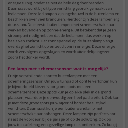
energiezuinig, omdat ze niet de hele dag door branden.
Daarnaast wordt bij dit type verlichting gebruik gemaakt van
ledlampen. Deze ledlampen zijn ingebouwd in de buitenlamp en
beschikken over veel branduren. Hierdoor zijn deze lampen erg
duurzaam. De meeste buitenlampen met schemerschakelaar
werken bovendien op zonne-energie. Dit betekent dat je geen
stroompunt nodig hebt en dat de ledlampen dus werken op
basis van zonlicht. Het zonnepaneel op de buitenlamp vangt
overdag het zonlicht op en zet dit om in energie. Deze energie
wordt vervolgens opgeslagen en wordt uiteindelijk ingezet
zodra het donker wordt.
Een lamp met schemersensor: wat is mogelijk?
Er zijn verschillende soorten buitenlampen met een
schemeringssensor. Om jouw tuinpad of oprit te verlichten kun
je bijvoorbeeld kiezen voor grondspots met een
schemersensor. Deze spots kun je op elke plek in de grond
plaatsen, waardoor je eenvoudig een heel pad creëert. Ook kun
je met deze grondspots jouw vijver of border heel stijlvol
verlichten. Daarnaast kun je een buitenwandlamp met
schemerschakelaar ophangen. Deze lampen zijn perfect voor
naast de voordeur, bij de garage of op de schutting. Ook op
jouw tuintafel mag een gezellige lamp niet ontbreken. Zo kun jij