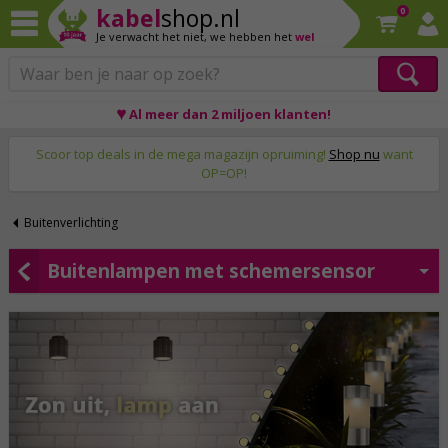
kabel
shop.nl
0
Je verwacht het niet,
we hebben het
wel
♥ Al meer dan 2 miljoen klanten!
Op werkdagen voor 23:59 uur besteld, morgen thuis!
Scoor top deals in de mega magazijn opruiming!
Shop nu
want
OP=OP!
Buitenverlichting
Buitenlampen met schemersensor