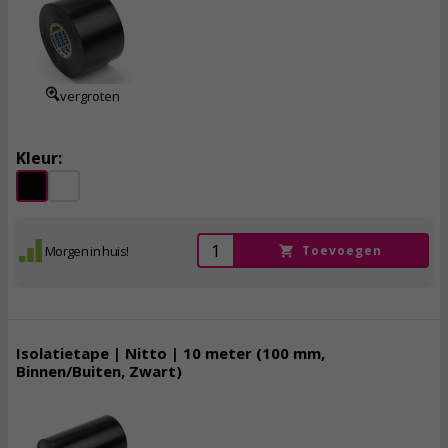
5,
95
incl. btw
vergroten
Kleur:
Morgen in huis!
Toevoegen
Isolatietape | Nitto | 10 meter (100 mm,
Binnen/Buiten, Zwart)
5,
50