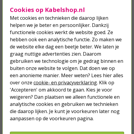
tape enkelzijdig en kun je hiermee eenvoudig kabels zowel
Cookies op Kabelshop.nl
binnen als buiten beschermen tegen invloeden van buitenaf.
Daarbij kun je deze tape ook gebruiken om kabels te labelen of
Met cookies en technieken die daarop lijken
weg te werken. Naast de duurzame 3M templex tape verkopen
helpen we je beter en persoonlijker. Dankzij
wij bij Kabelshop ook zelfvulkaniserende tape en
aluminiumtape.
functionele cookies werkt de website goed. Ze
hebben ook een analytische functie. Zo maken we
Waarvoor gebruik je isolatietape?
de website elke dag een beetje beter. We laten je
Als je buiten veel kabels hebt lopen naar bijvoorbeeld jouw
graag nuttige advertenties zien. Daarom
tuinlampjes wil je natuurlijk dat deze zo goed mogelijk
gebruiken we technologie om je gedrag binnen en
beschermd worden tegen allerlei weersomstandigheden. Dit is
buiten onze website te volgen. Dat doen we op
heel eenvoudig te regelen met isolatietape. Bovendien kun je
deze tape ook gebruiken om de kabels tegelijkertijd netjes weg
een anonieme manier. Meer weten? Lees hier alles
te werken. Zo ziet jouw tuin er weer strak uit. Wil jij jouw
over onze
cookie- en privacyverklaring
. Klik op
tuinlampjes ook nog eenvoudig bevestigen? Schaf dan ook
'Accepteren' om akkoord te gaan. Kies je voor
direct montagetape aan.
weigeren? Dan plaatsen we alleen functionele en
Isolerende tape: de kabeltape die je zoekt
analytische cookies en gebruiken we technieken
De isolatie tapes die wij bij Kabelshop.nl verkopen hebben
die daarop lijken. Je kunt je voorkeuren later nog
allerlei verschillende kleuren. Dit is extra handig voor het
aanpassen op de voorkeuren pagina.
labelen van kabels. Hang bijvoorbeeld een blauw label aan de
kabel van jouw computer en een gele aan de printer. Zo hoef je
niet eerst op onderzoek uit welke kabel je eruit moet halen bij