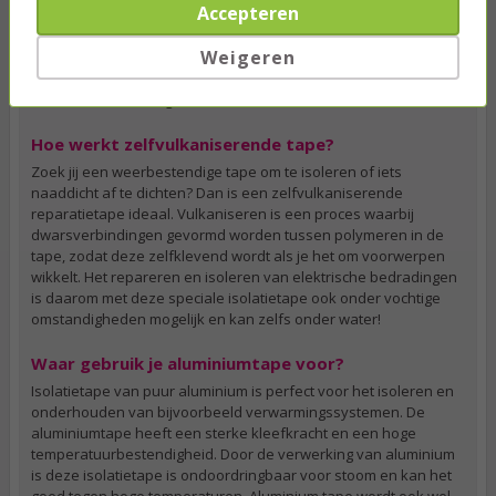
Accepteren
storing en trek je nooit meer de verkeerde kabel uit het
stopcontact. Dit is helemaal ideaal op kantoor omdat hier
Weigeren
uiteraard meerdere computers in dezelfde ruimte staan. Liever
niet aan de slag met tape? Dan is kabelbinder klittenband in
allerlei kleuren een goed alternatief.
Hoe werkt zelfvulkaniserende tape?
Zoek jij een weerbestendige tape om te isoleren of iets
naaddicht af te dichten? Dan is een zelfvulkaniserende
reparatietape ideaal. Vulkaniseren is een proces waarbij
dwarsverbindingen gevormd worden tussen polymeren in de
tape, zodat deze zelfklevend wordt als je het om voorwerpen
wikkelt. Het repareren en isoleren van elektrische bedradingen
is daarom met deze speciale isolatietape ook onder vochtige
omstandigheden mogelijk en kan zelfs onder water!
Waar gebruik je aluminiumtape voor?
Isolatietape van puur aluminium is perfect voor het isoleren en
onderhouden van bijvoorbeeld verwarmingssystemen. De
aluminiumtape heeft een sterke kleefkracht en een hoge
temperatuurbestendigheid. Door de verwerking van aluminium
is deze isolatietape is ondoordringbaar voor stoom en kan het