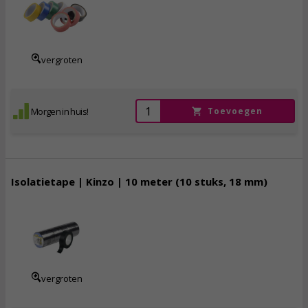
2,
45
incl. btw
vergroten
Morgen in huis!
Toevoegen
Isolatietape | Kinzo | 10 meter (10 stuks, 18 mm)
4,
95
incl. btw
vergroten