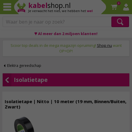
kabel
shop.nl
0
Je verwacht het niet,
we hebben het
wel
♥ Al meer dan 2 miljoen klanten!
Op werkdagen voor 23:59 uur besteld, morgen thuis!
Scoor top deals in de mega magazijn opruiming!
Shop nu
want
OP=OP!
Elektra gereedschap
Isolatietape
Isolatietape | Nitto | 10 meter (19 mm, Binnen/Buiten,
Zwart)
1,
25