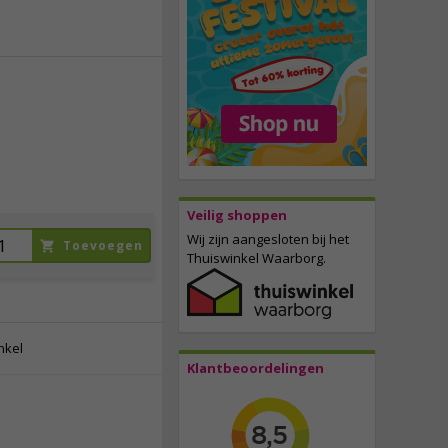
12,
95
incl. btw
Veilig shoppen
Wij zijn aangesloten bij het
Toevoegen
Thuiswinkel Waarborg.
nkel
Klantbeoordelingen
19,
95