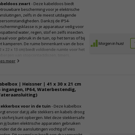
abeldoos zwart
- Deze kabeldoos biedt
trouwbare bescherming voor je elektrische
nsluitingen, zelfs in de meest uitdagende
eersomstandigheden. Dankzij de IP54-
schermingsklasse is je apparatuur veilig voor
spattend water, regen, stof en zelfs insecten.
eaal voor gebruik in de tuin, op het terras of bij
Morgen in huis!
et kamperen. De ruime binnenkant van de box
2 x 22 x 13 cm) biedt voldoende ruimte voor het
pbergen van stopcontactdozen, timers,
dapters en verlengsnoeren. Bovendien is de
ees meer
x vervaardigd uit gerecycled, versterkt PP-
teriaal, waardoor hij bestand is tegen regen,
eeuw en vuil, en geschikt is voor
abelbox | Heissner | 41 x 30 x 21 cm
mperaturen tot wel -40°C.
deale kabeldoos met doorsteektules
6 ingangen, IP64, Waterbestendig,
ateraansluiting)
eze hoogwaardige kabeldoos is halogeenvrij
 heeft een KEMA-keur. Dit is een speciaal
tekkerbox voor in de tuin
- Deze kabelbox
urmerk dat is ontwikkeld voor de veiligheid
rgt ervoor dat jij alle stekkers en kabels droog
n elektrische apparaten. Met dit keurmerk
 stofvrij kunt opbergen. Met deze stekkersafe
et jij zeker dat de doos veilig te gebruiken is.
n jij buiten elektrische apparaten gebruiken
t product heeft een IP-waarde van 54, wat
nder dat de aansluitingen vochtig of vies
tekent dat dit exemplaar spatwaterdicht is.
orden. Dit exemplaar heeft een draaggewicht