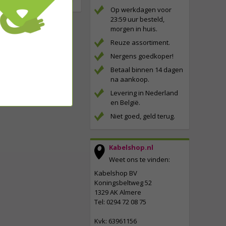
Op werkdagen voor
23:59 uur besteld,
morgen in huis.
Reuze assortiment.
Nergens goedkoper!
Betaal binnen 14 dagen
na aankoop.
Levering in Nederland
en België.
Niet goed, geld terug.
Kabelshop.nl
Weet ons te vinden:
Kabelshop BV
Koningsbeltweg 52
1329 AK Almere
Tel: 0294 72 08 75
Kvk: 63961156