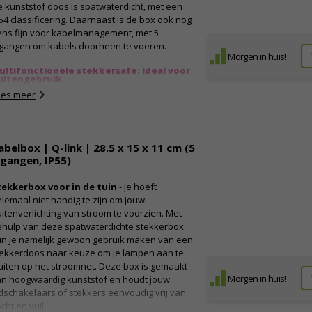
 kunststof doos is spatwaterdicht, met een
54 classificering. Daarnaast is de box ook nog
ens fijn voor kabelmanagement, met 5
ngangen om kabels doorheen te voeren.
Morgen in huis!
ultifunctionele stekkersafe: ideal voor
uitengebruik
s je buiten een elektrisch apparaat gebruikt
ees meer
arbij je een verlengsnoer nodig hebt, is het
erstandig om de stekker te beschermen tegen
atregen en vuil. Zo verklein je de kans op een
abelbox | Q-link | 28.5 x 15 x 11 cm (5
vaarlijke situatie. Met deze
ngangen, IP55)
patwaterbestendige box kun je de
ansluitingen eenvoudig beschermen.
tekkerbox voor in de tuin
- Je hoeft
arnaast is de doos afsluitbaar, waardoor de
lemaal niet handig te zijn om jouw
ekkers veilig opgeborgen zijn zodra hij dicht
itenverlichting van stroom te voorzien. Met
t. Ook kun je makkelijk je kabels managen,
ehulp van deze spatwaterdichte stekkerbox
oor de 5 aparte ingangen door de doos. Hang
un je namelijk gewoon gebruik maken van een
m aan de muur en hij zal je snel niet meer
tekkerdoos naar keuze om je lampen aan te
vallen, door zijn grijze kleur die goed opgaat
uiten op het stroomnet. Deze box is gemaakt
 de achtergrond. Multifunctioneel, zonder een
Morgen in huis!
an hoogwaardig kunststof en houdt jouw
orn in je oog (of tuin) te zijn!
jdschakelaars of stekkers eenvoudig vrij van
igenschappen:
cht en vuil.