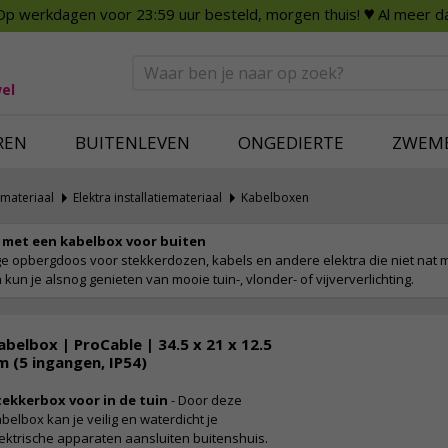
Op werkdagen voor 23:59 uur besteld, morgen thuis!
♥ Al meer da
n
Smart Home
Slimme beveili
eden
Huishouden
Beveiligingsca
Deurbellen
Dummy beveili
el
Alles voor in huis
Alle beveiliging
REN
BUITENLEVEN
ONGEDIERTE
ZWEM
materiaal
Elektra installatiemateriaal
Kabelboxen
t met een kabelbox voor buiten
ge opbergdoos voor stekkerdozen, kabels en andere elektra die niet nat
n kun je alsnog genieten van mooie tuin-, vlonder- of vijververlichting.
abelbox | ProCable | 34.5 x 21 x 12.5
m (5 ingangen, IP54)
tekkerbox voor in de tuin
- Door deze
belbox kan je veilig en waterdicht je
ektrische apparaten aansluiten buitenshuis.