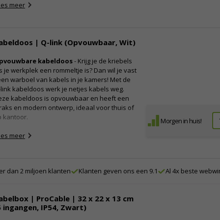
ees meer
Kabelbox voor buitengebruik
ultifunctionele stekkersafe: ideaal voor
5 ingangen
uitengebruik
Materiaal: Kunststof
s je buiten een elektrisch apparaat gebruikt
IP-waarde: IP54
arbij je een verlengsnoer nodig hebt, is het
abeldoos | Q-link (Opvouwbaar, Wit)
Onopvallende grijze kleur
erstandig om de stekker te beschermen tegen
Afmetingen: 35.4 x 21 x 12.5 centimeter
atregen en vuil. Zo verklein je de kans op een
pvouwbare kabeldoos
- Krijg je de kriebels
vaarlijke situatie. Met deze waterbestendige
s je werkplek een rommeltje is? Dan wil je vast
ekkerbox kun je de aansluitingen eenvoudig
en warboel van kabels in je kamers! Met de
schermen. Daarnaast is dit product
link kabeldoos werk je netjes kabels weg.
sluitbaar, waardoor de stekkers veilig
eze kabeldoos is opvouwbaar en heeft een
pgeborgen kunnen worden. Deze stekkerbox
raks en modern ontwerp, ideaal voor thuis of
 multifunctioneel inzetbaar en voorkomt
 kantoor.
Morgen in huis!
vendien dat kabels met elkaar in de knoop
unnen raken.
ees meer
igenschappen:
Kabelbox
Materiaal: Kunststof
r dan 2 miljoen klanten
Klanten geven ons een 9.1
Al 4x beste webwi
Met 5 openingen voor kabels
Voor maximaal 4 stekkers
abelbox | ProCable | 32 x 22 x 13 cm
IP55 spatwaterdicht
5 ingangen, IP54, Zwart)
Afsluitbaar