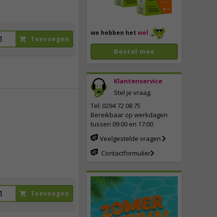
we hebben het
wel
Toevoegen
Bestel mee
Klantenservice
Stel je vraag.
Tel: 0294 72 08 75
Bereikbaar op werkdagen
21,
95
tussen 09:00 en 17:00
incl. btw
Veelgestelde vragen
Contactformulier
Toevoegen