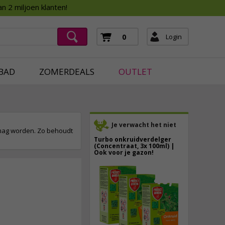
Assortimentsboek 2026
n 2 miljoen klanten!
ging
mera's
Login
0
ging
BAD
ZOMERDEALS
OUTLET
Je verwacht het niet
 mag worden. Zo behoudt
Turbo onkruidverdelger
(Concentraat, 3x 100ml) |
Ook voor je gazon!
43,
50
40,
89
16,
50
incl. btw