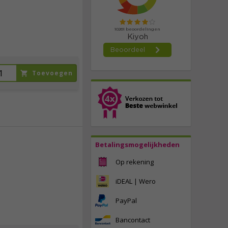
incl. btw
Toevoegen
Betalingsmogelijkheden
39,
95
Op rekening
incl. btw
iDEAL | Wero
PayPal
Bancontact