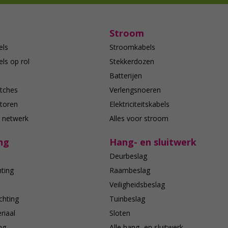
Stroom
els
Stroomkabels
ls op rol
Stekkerdozen
Batterijen
tches
Verlengsnoeren
toren
Elektriciteitskabels
e netwerk
Alles voor stroom
ng
Hang- en sluitwerk
Deurbeslag
hting
Raambeslag
n
Veiligheidsbeslag
chting
Tuinbeslag
riaal
Sloten
ing
Alle hang- en sluitwerk