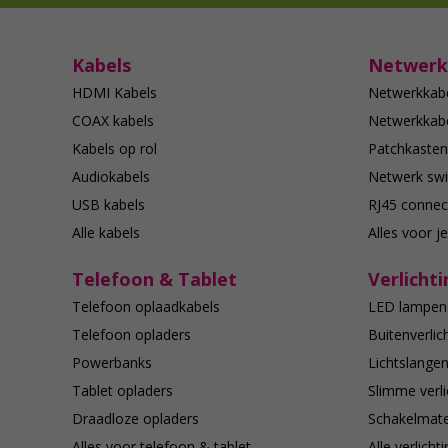
Kabels
Netwerk
HDMI Kabels
Netwerkkab
COAX kabels
Netwerkkabe
Kabels op rol
Patchkasten
Audiokabels
Netwerk swi
USB kabels
RJ45 connec
Alle kabels
Alles voor j
Telefoon & Tablet
Verlichti
Telefoon oplaadkabels
LED lampen
Telefoon opladers
Buitenverlic
Powerbanks
Lichtslange
Tablet opladers
Slimme verli
Draadloze opladers
Schakelmate
Alles voor telefoon & tablet
Alle verlicht