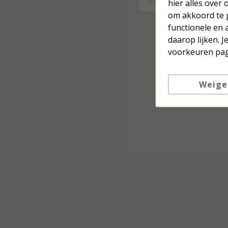
hier alles over
om akkoord te g
functionele en 
daarop lijken. 
voorkeuren pag
Weige