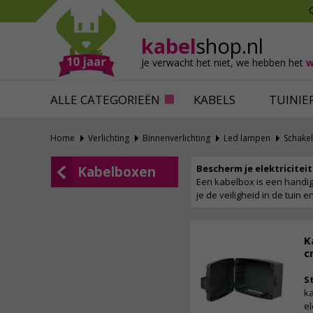
Mollen verjagen
Verfbenodigdhede
Slakken bestrijden
Behangbenodigdh
kabel
shop.nl
Katten verjagen
Ventilatie
Je verwacht het niet,
we hebben het
w
Alles tegen ongedierte
Alles voor je klus
ALLE CATEGORIEËN
KABELS
TUINIE
Home
Verlichting
Binnenverlichting
Led lampen
Schakel
Bescherm je elektricitei
Kabelboxen
Een kabelbox is een handi
je de veiligheid in de tuin e
K
c
S
ka
el