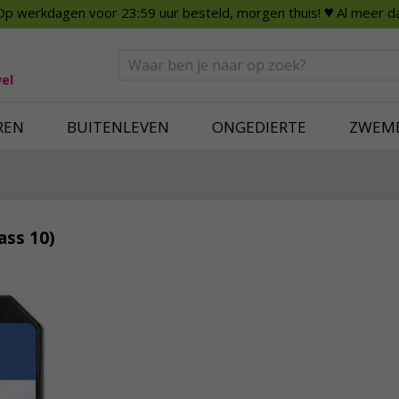
Op werkdagen voor 23:59 uur besteld, morgen thuis!
♥ Al meer da
n
Smart Home
Slimme beveili
eden
Huishouden
Beveiligingsca
Deurbellen
Dummy beveili
el
Alles voor in huis
Alle beveiliging
REN
BUITENLEVEN
ONGEDIERTE
ZWEM
ass 10)