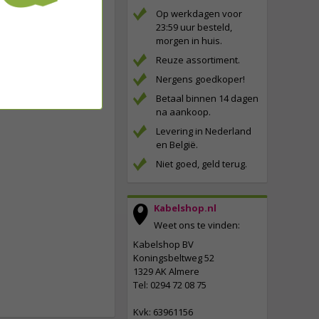
Op werkdagen voor
23:59 uur besteld,
morgen in huis.
Reuze assortiment.
Nergens goedkoper!
Betaal binnen 14 dagen
na aankoop.
Levering in Nederland
en België.
Niet goed, geld terug.
Kabelshop.nl
Weet ons te vinden:
Kabelshop BV
Koningsbeltweg 52
1329 AK Almere
Tel: 0294 72 08 75
Kvk: 63961156