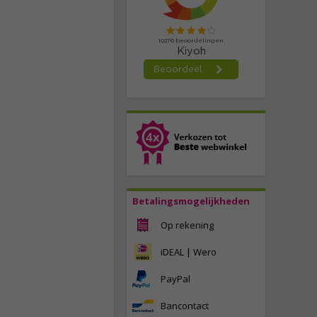
Betalingsmogelijkheden
Op rekening
iDEAL | Wero
PayPal
Bancontact