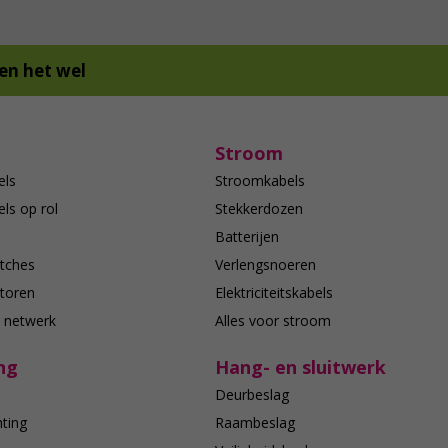
en het wel
Stroom
els
Stroomkabels
ls op rol
Stekkerdozen
Batterijen
tches
Verlengsnoeren
toren
Elektriciteitskabels
e netwerk
Alles voor stroom
ng
Hang- en sluitwerk
Deurbeslag
hting
Raambeslag