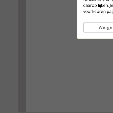
daarop lijken. 
voorkeuren pag
Weige