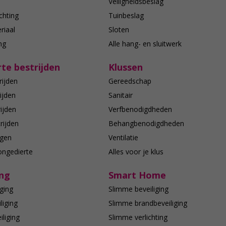
n
Veiligheidsbeslag
chting
Tuinbeslag
riaal
Sloten
ing
Alle hang- en sluitwerk
te bestrijden
Klussen
rijden
Gereedschap
ijden
Sanitair
ijden
Verfbenodigdheden
rijden
Behangbenodigdheden
agen
Ventilatie
ongedierte
Alles voor je klus
ing
Smart Home
ging
Slimme beveiliging
liging
Slimme brandbeveiliging
liging
Slimme verlichting