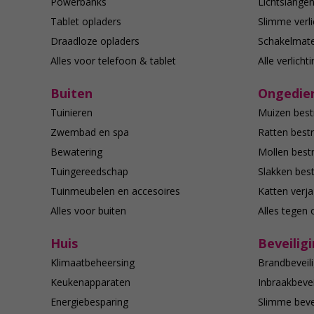
Powerbanks
Lichtslange
Tablet opladers
Slimme verli
Draadloze opladers
Schakelmate
Alles voor telefoon & tablet
Alle verlicht
Buiten
Ongedier
Tuinieren
Muizen best
Zwembad en spa
Ratten bestr
Bewatering
Mollen bestr
Tuingereedschap
Slakken best
Tuinmeubelen en accesoires
Katten verj
Alles voor buiten
Alles tegen 
Huis
Beveilig
Klimaatbeheersing
Brandbeveili
Keukenapparaten
Inbraakbevei
Energiebesparing
Slimme bevei