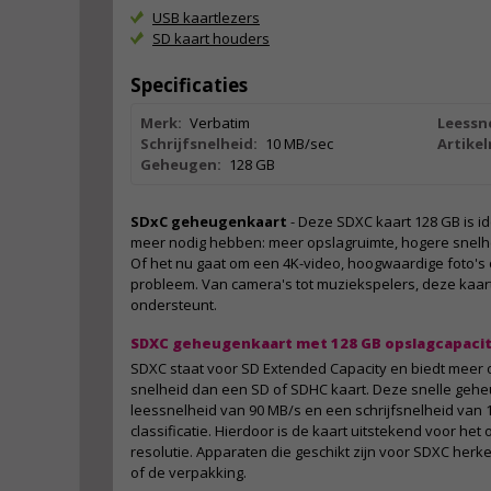
USB kaartlezers
SD kaart houders
Specificaties
Merk:
Verbatim
Leessn
Schrijfsnelheid:
10 MB/sec
Artike
Geheugen:
128 GB
SDxC geheugenkaart
- Deze SDXC kaart 128 GB is id
meer nodig hebben: meer opslagruimte, hogere snelh
Of het nu gaat om een 4K-video, hoogwaardige foto's 
probleem. Van camera's tot muziekspelers, deze kaart
ondersteunt.
SDXC geheugenkaart met 128 GB opslagcapacit
SDXC staat voor SD Extended Capacity en biedt meer
snelheid dan een SD of SDHC kaart. Deze snelle geh
leessnelheid van 90 MB/s en een schrijfsnelheid van 
classificatie. Hierdoor is de kaart uitstekend voor he
resolutie. Apparaten die geschikt zijn voor SDXC herk
of de verpakking.