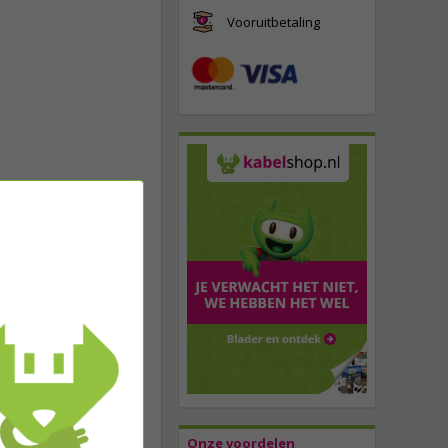
Vooruitbetaling
Onze voordelen