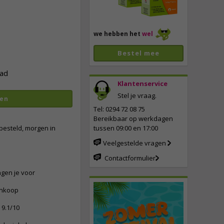
we hebben het
wel
Bestel mee
ad
Klantenservice
Stel je vraag.
en
vergroten
Tel: 0294 72 08 75
Bereikbaar op werkdagen
besteld, morgen in
tussen 09:00 en 17:00
Veelgestelde vragen
Contactformulier
ngen je voor
ankoop
9.1/10