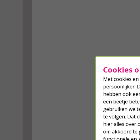
Cookies o
Met cookies en 
persoonlijker. 
hebben ook een 
een beetje bete
gebruiken we t
te volgen. Dat
hier alles over
om akkoord te g
functionele en 