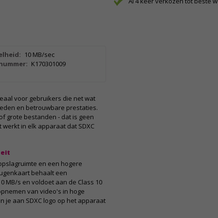
Al 4 keer verkozen tot beste 
elheid:
10 MB/sec
lnummer:
K170301009
eaal voor gebruikers die net wat
eden en betrouwbare prestaties.
of grote bestanden - dat is geen
 werkt in elk apparaat dat SDXC
eit
 opslagruimte en een hogere
eugenkaart behaalt een
10 MB/s en voldoet aan de Class 10
t opnemen van video's in hoge
en je aan SDXC logo op het apparaat