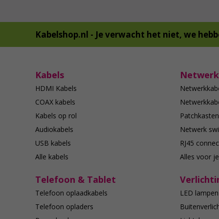
Kabelshop.nl -
Je verwacht het niet, we hebb
Kabels
Netwerk
HDMI Kabels
Netwerkkab
COAX kabels
Netwerkkabe
Kabels op rol
Patchkasten
Audiokabels
Netwerk swi
USB kabels
RJ45 connec
Alle kabels
Alles voor j
Telefoon & Tablet
Verlichti
Telefoon oplaadkabels
LED lampen
Telefoon opladers
Buitenverlic