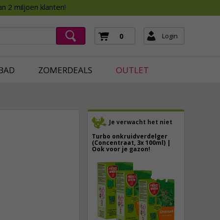
Assortimentsboek 2026
n 2 miljoen klanten!
ging
mera's
Login
0
ging
BAD
ZOMERDEALS
OUTLET
Je verwacht het niet
Turbo onkruidverdelger
(Concentraat, 3x 100ml) |
Ook voor je gazon!
43,
50
32,
95
40,
89
incl. btw