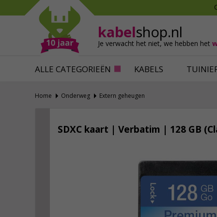
Mollen verjagen
Verfbenodigdhede
Slakken bestrijden
Behangbenodigdh
kabel
shop.nl
Katten verjagen
Ventilatie
Je verwacht het niet,
we hebben het
w
Alles tegen ongedierte
Alles voor je klus
ALLE CATEGORIEËN
KABELS
TUINIE
Home
Onderweg
Extern geheugen
SDXC kaart | Verbatim | 128 GB (Cl