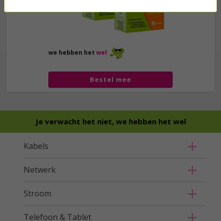
we hebben het
wel
Bestel mee
Je verwacht het niet, we hebben het wel
Kabels
Netwerk
Stroom
Telefoon & Tablet