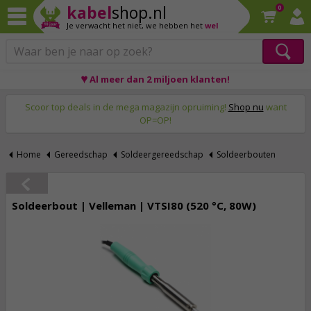
kabel
shop.nl
0
Je verwacht het niet,
we hebben het
wel
♥ Al meer dan 2 miljoen klanten!
Op werkdagen voor 23:59 uur besteld, morgen thuis!
Scoor top deals in de mega magazijn opruiming!
Shop nu
want
OP=OP!
Home
Gereedschap
Soldeergereedschap
Soldeerbouten
Soldeerbout | Velleman | VTSI80 (520 °C, 80W)