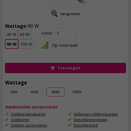
vergroten
Wattage:
80 W
Aantal
30 W
60 W
15,
95
80 W
100 W
Op voorraad
incl. btw
Toevoegen
Wattage
30W
60W
80W
100W
Aanbevolen accessoires
Soldeerstandaards
Velleman soldeerpunten
Soldeertin
Desoldeerpompen
Soldeer accessoires
Desoldeerlint