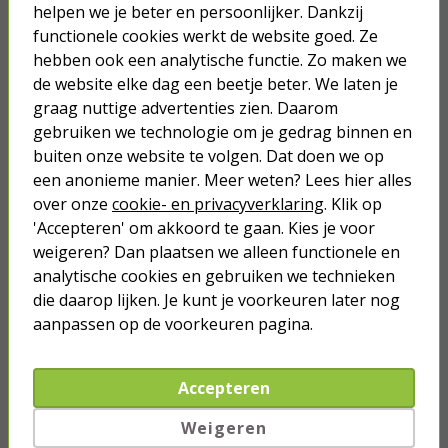
helpen we je beter en persoonlijker. Dankzij
Soldeertin | Velleman (Ø 1 mm, 17
functionele cookies werkt de website goed. Ze
gram, Dispenser)
hebben ook een analytische functie. Zo maken we
de website elke dag een beetje beter. We laten je
2,95
graag nuttige advertenties zien. Daarom
gebruiken we technologie om je gedrag binnen en
buiten onze website te volgen. Dat doen we op
een anonieme manier. Meer weten? Lees hier alles
over onze
cookie- en privacyverklaring
. Klik op
'Accepteren' om akkoord te gaan. Kies je voor
Je verwacht het niet
weigeren? Dan plaatsen we alleen functionele en
Turbo onkruidverdelger (Concentraat,
3x 100ml) | Ook voor je gazon!
analytische cookies en gebruiken we technieken
die daarop lijken. Je kunt je voorkeuren later nog
43,
50
40,
89
aanpassen op de voorkeuren pagina.
Accepteren
Weigeren