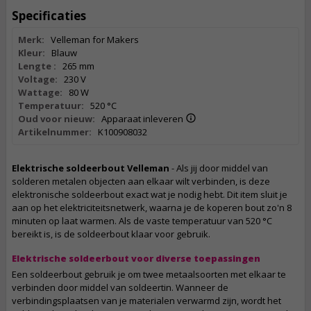
Specificaties
Merk:
Velleman for Makers
Kleur:
Blauw
Lengte :
265 mm
Voltage:
230 V
Wattage:
80 W
Temperatuur:
520 °C
Oud voor nieuw:
Apparaat inleveren
Artikelnummer:
K100908032
Elektrische soldeerbout Velleman
- Als jij door middel van
solderen metalen objecten aan elkaar wilt verbinden, is deze
elektronische soldeerbout exact wat je nodig hebt. Dit item sluit je
aan op het elektriciteitsnetwerk, waarna je de koperen bout zo'n 8
minuten op laat warmen. Als de vaste temperatuur van 520 °C
bereikt is, is de soldeerbout klaar voor gebruik.
Elektrische soldeerbout voor diverse toepassingen
Een soldeerbout gebruik je om twee metaalsoorten met elkaar te
verbinden door middel van soldeertin. Wanneer de
verbindingsplaatsen van je materialen verwarmd zijn, wordt het