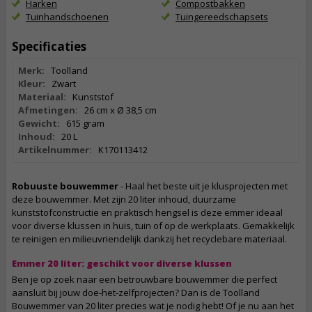
Harken
Compostbakken
Tuinhandschoenen
Tuingereedschapsets
Specificaties
Merk:
Toolland
Kleur:
Zwart
Materiaal:
Kunststof
Afmetingen:
26 cm x Ø 38,5 cm
Gewicht:
615 gram
Inhoud:
20 L
Artikelnummer:
K170113412
Robuuste bouwemmer
- Haal het beste uit je klusprojecten met
deze bouwemmer. Met zijn 20 liter inhoud, duurzame
kunststofconstructie en praktisch hengsel is deze emmer ideaal
voor diverse klussen in huis, tuin of op de werkplaats. Gemakkelijk
te reinigen en milieuvriendelijk dankzij het recyclebare materiaal.
Emmer 20 liter: geschikt voor diverse klussen
Ben je op zoek naar een betrouwbare bouwemmer die perfect
aansluit bij jouw doe-het-zelfprojecten? Dan is de Toolland
Bouwemmer van 20 liter precies wat je nodig hebt! Of je nu aan het