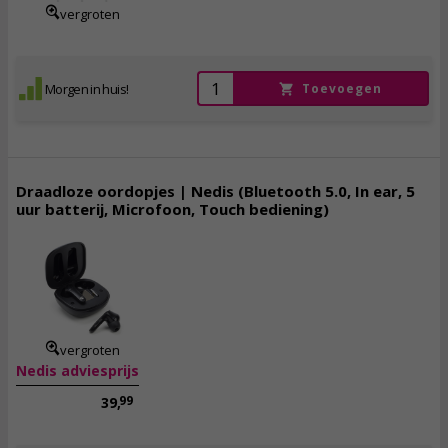
vergroten
Morgen in huis!
Toevoegen
Draadloze oordopjes | Nedis (Bluetooth 5.0, In ear, 5
uur batterij, Microfoon, Touch bediening)
34,
50
incl. btw
vergroten
Nedis adviesprijs
99
39,