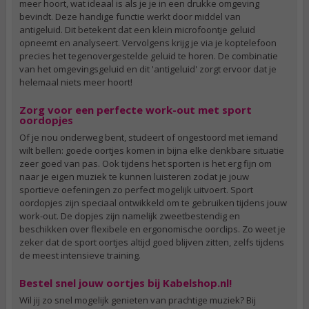
meer hoort, wat ideaal is als je je in een drukke omgeving
bevindt. Deze handige functie werkt door middel van
antigeluid. Dit betekent dat een klein microfoontje geluid
opneemt en analyseert. Vervolgens krijg je via je koptelefoon
precies het tegenovergestelde geluid te horen. De combinatie
van het omgevingsgeluid en dit 'antigeluid' zorgt ervoor dat je
helemaal niets meer hoort!
Zorg voor een perfecte work-out met sport
oordopjes
Of je nou onderweg bent, studeert of ongestoord met iemand
wilt bellen: goede oortjes komen in bijna elke denkbare situatie
zeer goed van pas. Ook tijdens het sporten is het erg fijn om
naar je eigen muziek te kunnen luisteren zodat je jouw
sportieve oefeningen zo perfect mogelijk uitvoert. Sport
oordopjes zijn speciaal ontwikkeld om te gebruiken tijdens jouw
work-out. De dopjes zijn namelijk zweetbestendig en
beschikken over flexibele en ergonomische oorclips. Zo weet je
zeker dat de sport oortjes altijd goed blijven zitten, zelfs tijdens
de meest intensieve training.
Bestel snel jouw oortjes bij Kabelshop.nl!
Wil jij zo snel mogelijk genieten van prachtige muziek? Bij