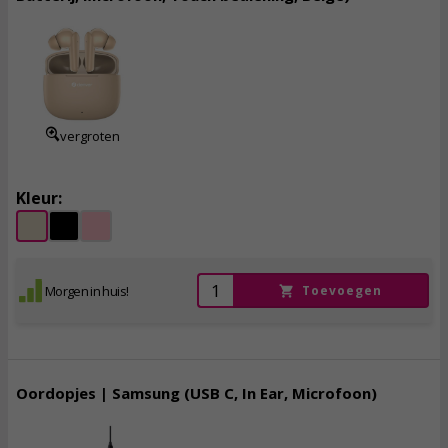
16,
95
incl. btw
vergroten
Kleur:
Morgen in huis!
Toevoegen
Oordopjes | Samsung (USB C, In Ear, Microfoon)