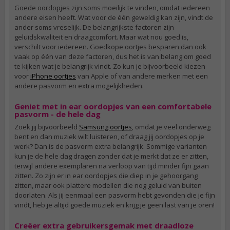
Goede oordopjes zijn soms moeilijk te vinden, omdat iedereen
andere eisen heeft. Wat voor de één geweldig kan zijn, vindt de
ander soms vreselijk. De belangrijkste factoren zijn
geluidskwaliteit en draagcomfort. Maar wat nou goed is,
verschilt voor iedereen. Goedkope oortjes besparen dan ook
vaak op één van deze factoren, dus het is van belang om goed
te kijken wat je belangrijk vindt. Zo kun je bijvoorbeeld kiezen
voor
iPhone oortjes
van Apple of van andere merken met een
andere pasvorm en extra mogelijkheden.
Geniet met in ear oordopjes van een comfortabele
pasvorm - de hele dag
Zoek jij bijvoorbeeld
Samsung oortjes
, omdat je veel onderweg
bent en dan muziek wilt luisteren, of draag jij oordopjes op je
werk? Dan is de pasvorm extra belangrijk. Sommige varianten
kun je de hele dag dragen zonder dat je merkt dat ze er zitten,
terwijl andere exemplaren na verloop van tijd minder fijn gaan
zitten. Zo zijn er in ear oordopjes die diep in je gehoorgang
zitten, maar ook plattere modellen die nog geluid van buiten
doorlaten. Als jij eenmaal een pasvorm hebt gevonden die je fijn
vindt, heb je altijd goede muziek en krijg je geen last van je oren!
Creëer extra gebruikersgemak met draadloze