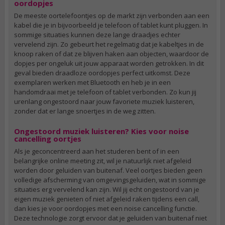
oordopjes
De meeste oortelefoontjes op de markt zijn verbonden aan een
kabel die je in bijvoorbeeld je telefoon of tablet kunt pluggen. In
sommige situaties kunnen deze lange draadjes echter
vervelend zijn. Zo gebeurt het regelmatig dat je kabeltjes in de
knoop raken of dat ze blijven haken aan objecten, waardoor de
dopjes per ongeluk uit jouw apparaat worden getrokken. In dit
geval bieden draadloze oordopjes perfect uitkomst. Deze
exemplaren werken met Bluetooth en heb je in een
handomdraai met je telefoon of tablet verbonden. Zo kun jij
urenlang ongestoord naar jouw favoriete muziek luisteren,
zonder dat er lange snoertjes in de weg zitten.
Ongestoord muziek luisteren? Kies voor noise
cancelling oortjes
Als je geconcentreerd aan het studeren bent of in een
belangrijke online meeting zit, wil je natuurlijk niet afgeleid
worden door geluiden van buitenaf. Veel oortjes bieden geen
volledige afscherming van omgevingsgeluiden, wat in sommige
situaties erg vervelend kan zijn. Wil jij echt ongestoord van je
eigen muziek genieten of niet afgeleid raken tijdens een call,
dan kies je voor oordopjes met een noise cancelling functie.
Deze technologie zorgt ervoor dat je geluiden van buitenaf niet