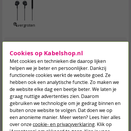
19,
95
incl. btw
vergroten
Morgen in huis!
Toevoegen
Cookies op Kabelshop.nl
Met cookies en technieken die daarop lijken
helpen we je beter en persoonlijker. Dankzij
functionele cookies werkt de website goed. Ze
Draadloze oordopjes | Lenco (Bluetooth, Microfoon, In
hebben ook een analytische functie. Zo maken we
ear, 4 uur batterij, Wit)
de website elke dag een beetje beter. We laten je
graag nuttige advertenties zien. Daarom
24,
95
gebruiken we technologie om je gedrag binnen en
14,
97
buiten onze website te volgen. Dat doen we op
incl. btw
een anonieme manier. Meer weten? Lees hier alles
vergroten
over onze
cookie- en privacyverklaring
. Klik op