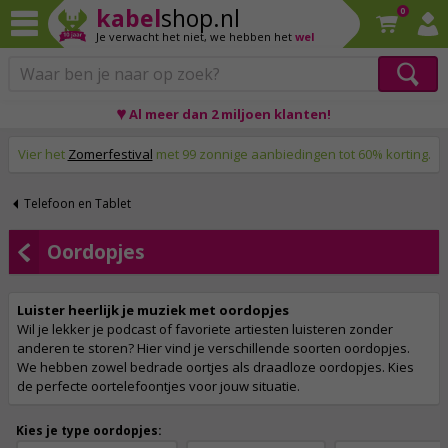
kabel
shop.nl
0
Je verwacht het niet,
we hebben het
wel
Op werkdagen voor 23:59 uur besteld, morgen thuis!
♥ Al meer dan 2 miljoen klanten!
Vier het
Zomerfestival
met 99 zonnige aanbiedingen tot 60% korting.
Telefoon en Tablet
Oordopjes
Luister heerlijk je muziek met oordopjes
Wil je lekker je podcast of favoriete artiesten luisteren zonder
anderen te storen? Hier vind je verschillende soorten oordopjes.
We hebben zowel bedrade oortjes als draadloze oordopjes. Kies
de perfecte oortelefoontjes voor jouw situatie.
Kies je type oordopjes: