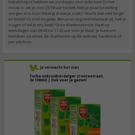
Kabelshop.nl hebben we oordopjes voor iedereen! En het
mooie is: als je voor 23.59 uur bestelt, heb je jouw bestelling
morgen al in huis! Weet jij al wat je zoekt? Wacht dan niet langer
en bestel zo snel mogelijk. Ben je er nog niet helemaal uit, heb je
vragen of wil je iets kwijt? Onze klantenservice staat op
werkdagen van 09.00 tot 17.30 uur voor je klaar. Je kunt ons
bereiken via email, de chatfunctie op de website, Facebook of
per telefoon.
Je verwacht het niet
Turbo onkruidverdelger (Concentraat,
3x 100ml) | Ook voor je gazon!
43,
50
40,
89