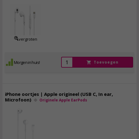
18,
50
incl. btw
vergroten
Morgen in huis!
Toevoegen
iPhone oortjes | Apple origineel (USB C, In ear,
Microfoon)
Originele Apple EarPods
19,
95
incl. btw