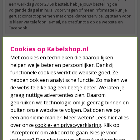
een werkdag voor 23:59 bestelt, heb je jouw bestelling de
volgende dag al in huis! Voor vragen of meer informatie kun je
gerust contact opnemen met onze klantenservice. Zij staan voor
je klaar via telefoon, e-mail, de chatfunctie op de website en
Facebook.
Cookies op Kabelshop.nl
Je verwacht het niet
Met cookies en technieken die daarop lijken
Turbo onkruidverdelger (Concentraat,
helpen we je beter en persoonlijker. Dankzij
3x 100ml) | Ook voor je gazon!
functionele cookies werkt de website goed. Ze
43,
50
hebben ook een analytische functie. Zo maken we
40,
89
de website elke dag een beetje beter. We laten je
graag nuttige advertenties zien. Daarom
gebruiken we technologie om je gedrag binnen en
buiten onze website te volgen. Dat doen we op
een anonieme manier. Meer weten? Lees hier alles
over onze
cookie- en privacyverklaring
. Klik op
'Accepteren' om akkoord te gaan. Kies je voor
weigeren? Dan plaatsen we alleen functionele en