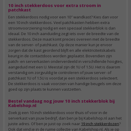
10 inch stekkerdoos voor extra stroom in
patchkast
Een stekkerdoos nodig voor een 10″ wandkast? Kies dan voor
een 10 inch stekkerdoos. Veel patchkasten hebben extra
stroomvoorziening nodig en een speciaal stekkerblok is dan
ideaal. De 10 inch aanduiding zegt iets over de breedte van de
stekkerdoos. Deze maat komt precies overeen met de breedte
van de server- of patchkast. Op deze manier kun je ervoor
zorgen dat de kast geordend blijft en alle elektriciteitskabels
keurig in de contactdoos worden geplaatst. Bovendien zijn
patch- en serverkasten onderverdeeld in verschillende hoogtes,
aangeduid met een U. Meestal zijn dit 1U of 1.5U. Het is daarom
verstandig om zorgvuldig te controleren of jouw server- of
patchkast 1U of 1.5U is voordat je een stekkerdoos selecteert.
De stekkerdoos is vaak voorzien van handige beugels om deze
goed op zijn plaats te kunnen vastzetten.
Bestel vandaag nog jouw 10 inch stekkerblok bij
Kabelshop.nl
Zoek jij een 10 inch stekkerdoos voor thuis of voor in de
serverkast van jouw bedrijf, dan ben je bij Kabelshop.nl aan het
juiste adres. Of ben je juist op zoek naar
19 inch stekkerdozen
?
Ook dat vind je in de ruime collectie van Kabelshop.nl. Als je op