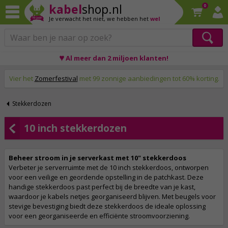
kabel
shop.nl
0
Je verwacht het niet,
we hebben het
wel
♥ Al meer dan 2 miljoen klanten!
Op werkdagen voor 23:59 uur besteld, morgen thuis!
Vier het
Zomerfestival
met 99 zonnige aanbiedingen tot 60% korting.
Stekkerdozen
10 inch stekkerdozen
Beheer stroom in je serverkast met 10" stekkerdoos
Verbeter je serverruimte met de 10 inch stekkerdoos, ontworpen
voor een veilige en geordende opstelling in de patchkast. Deze
handige stekkerdoos past perfect bij de breedte van je kast,
waardoor je kabels netjes georganiseerd blijven. Met beugels voor
stevige bevestiging biedt deze stekkerdoos de ideale oplossing
voor een georganiseerde en efficiënte stroomvoorziening.