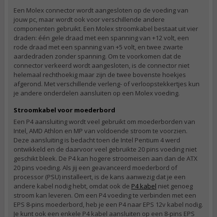
Een Molex connector wordt aangesloten op de voeding van
jouw pc, maar wordt ook voor verschillende andere
componenten gebruikt. Een Molex stroomkabel bestaat uit vier
draden: één gele draad met een spanning van +12 volt, een
rode draad met een spanning van +5 volt, en twee zwarte
aardedraden zonder spanning. Om te voorkomen dat de
connector verkeerd wordt aangesloten, is de connector niet
helemaal rechthoekig maar zijn de twee bovenste hoekjes
afgerond. Met verschillende verleng- of verloopstekkertjes kun
je andere onderdelen aansluiten op een Molex voeding.
Stroomkabel voor moederbord
Een P4 aansluiting wordt veel gebruikt om moederborden van
Intel, AMD Athlon en MP van voldoende stroom te voorzien.
Deze aansluiting is bedacht toen de Intel Pentium 4 werd
ontwikkeld en de daarvoor veel gebruikte 20 pins voeding niet
geschikt bleek. De P4 kan hogere stroomeisen aan dan de ATX
20 pins voeding. Als jij een geavanceerd moederbord of
processor (PSU) installeert, is de kans aanwezig dat je een
andere kabel nodig hebt, omdat ook de
P4 kabel
niet genoeg
stroom kan leveren. Om een P4 voeding te verbinden met een
EPS 8-pins moederbord, heb je een P4 naar EPS 12v kabel nodig.
Je kunt ook een enkele P4 kabel aansluiten op een 8-pins EPS