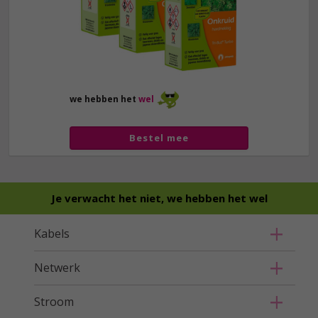
we hebben het
wel
Bestel mee
Je verwacht het niet, we hebben het wel
Kabels
Netwerk
Stroom