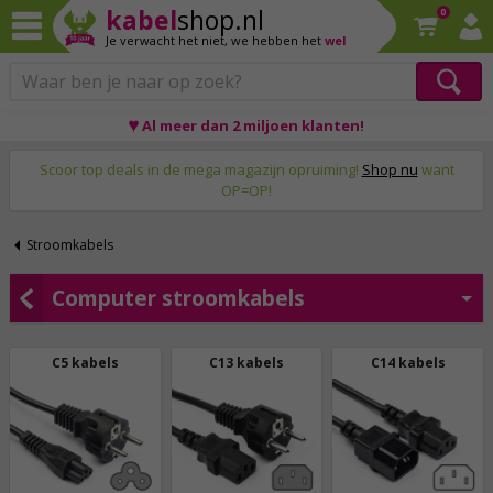
kabel
shop.nl
0
Je verwacht het niet,
we hebben het
wel
♥ Al meer dan 2 miljoen klanten!
Op werkdagen voor 23:59 uur besteld, morgen thuis!
Scoor top deals in de mega magazijn opruiming!
Shop nu
want
OP=OP!
Stroomkabels
Computer stroomkabels
C5 kabels
C13 kabels
C14 kabels