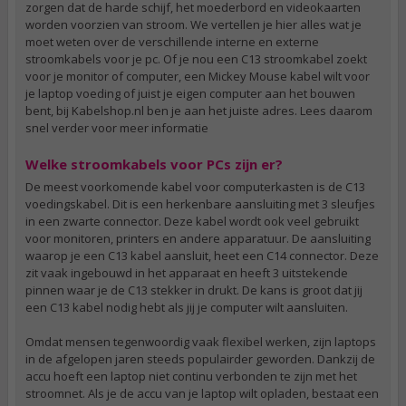
zorgen dat de harde schijf, het moederbord en videokaarten
worden voorzien van stroom. We vertellen je hier alles wat je
moet weten over de verschillende interne en externe
stroomkabels voor je pc. Of je nou een C13 stroomkabel zoekt
voor je monitor of computer, een Mickey Mouse kabel wilt voor
je laptop voeding of juist je eigen computer aan het bouwen
bent, bij Kabelshop.nl ben je aan het juiste adres. Lees daarom
snel verder voor meer informatie
Welke stroomkabels voor PCs zijn er?
De meest voorkomende kabel voor computerkasten is de C13
voedingskabel. Dit is een herkenbare aansluiting met 3 sleufjes
in een zwarte connector. Deze kabel wordt ook veel gebruikt
voor monitoren, printers en andere apparatuur. De aansluiting
waarop je een C13 kabel aansluit, heet een C14 connector. Deze
zit vaak ingebouwd in het apparaat en heeft 3 uitstekende
pinnen waar je de C13 stekker in drukt. De kans is groot dat jij
een C13 kabel nodig hebt als jij je computer wilt aansluiten.
Omdat mensen tegenwoordig vaak flexibel werken, zijn laptops
in de afgelopen jaren steeds populairder geworden. Dankzij de
accu hoeft een laptop niet continu verbonden te zijn met het
stroomnet. Als je de accu van je laptop wilt opladen, bestaat een