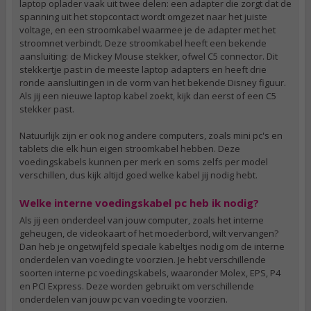
laptop oplader vaak uit twee delen: een adapter die zorgt dat de
spanning uit het stopcontact wordt omgezet naar het juiste
voltage, en een stroomkabel waarmee je de adapter met het
stroomnet verbindt. Deze stroomkabel heeft een bekende
aansluiting: de Mickey Mouse stekker, ofwel C5 connector. Dit
stekkertje past in de meeste laptop adapters en heeft drie
ronde aansluitingen in de vorm van het bekende Disney figuur.
Als jij een nieuwe laptop kabel zoekt, kijk dan eerst of een C5
stekker past.
Natuurlijk zijn er ook nog andere computers, zoals mini pc's en
tablets die elk hun eigen stroomkabel hebben. Deze
voedingskabels kunnen per merk en soms zelfs per model
verschillen, dus kijk altijd goed welke kabel jij nodig hebt.
Welke interne voedingskabel pc heb ik nodig?
Als jij een onderdeel van jouw computer, zoals het interne
geheugen, de videokaart of het moederbord, wilt vervangen?
Dan heb je ongetwijfeld speciale kabeltjes nodig om de interne
onderdelen van voeding te voorzien. Je hebt verschillende
soorten interne pc voedingskabels, waaronder Molex, EPS, P4
en PCI Express. Deze worden gebruikt om verschillende
onderdelen van jouw pc van voeding te voorzien.